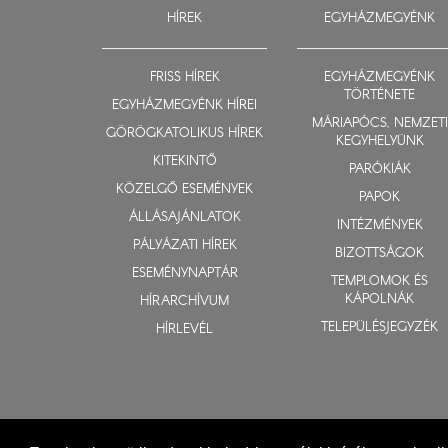
HÍREK
EGYHÁZMEGYÉNK
FRISS HÍREK
EGYHÁZMEGYÉNK
TÖRTÉNETE
EGYHÁZMEGYÉNK HÍREI
MÁRIAPÓCS, NEMZETI
GÖRÖGKATOLIKUS HÍREK
KEGYHELYÜNK
KITEKINTŐ
PARÓKIÁK
KÖZELGŐ ESEMÉNYEK
PAPOK
ÁLLÁSAJÁNLATOK
INTÉZMÉNYEK
PÁLYÁZATI HÍREK
BIZOTTSÁGOK
ESEMÉNYNAPTÁR
TEMPLOMOK ÉS
KÁPOLNÁK
HÍRARCHÍVUM
TELEPÜLÉSJEGYZÉK
HÍRLEVÉL