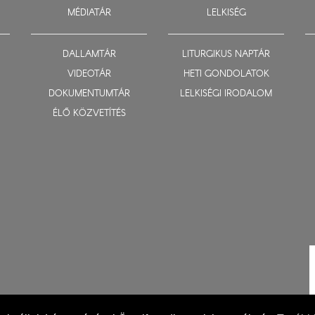
MÉDIATÁR
LELKISÉG
DALLAMTÁR
LITURGIKUS NAPTÁR
VIDEOTÁR
HETI GONDOLATOK
DOKUMENTUMTÁR
LELKISÉGI IRODALOM
ÉLŐ KÖZVETÍTÉS