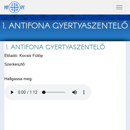
Toggl
naviga
1. ANTIFONA GYERTYASZENTELŐ
1. ANTIFONA GYERTYASZENTELŐ
Előadó: Kocsis Fülöp
Szerkesztő:
Hallgassa meg: