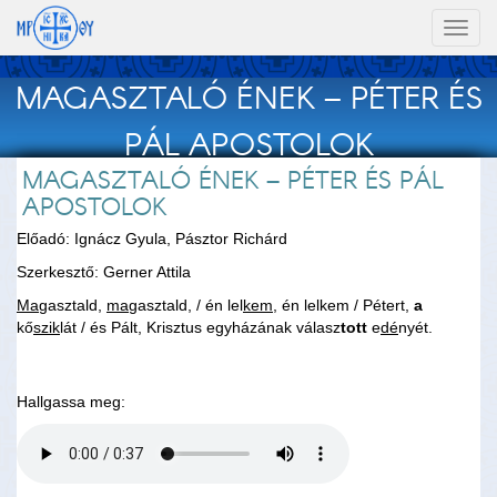
Toggl
naviga
MAGASZTALÓ ÉNEK – PÉTER ÉS
PÁL APOSTOLOK
MAGASZTALÓ ÉNEK – PÉTER ÉS PÁL
APOSTOLOK
Előadó: Ignácz Gyula, Pásztor Richárd
Szerkesztő: Gerner Attila
Ma
gasztald,
ma
gasztald, / én lel
kem
, én lelkem / Pétert,
a
kő
szik
lát / és Pált, Krisztus egyházának válasz
tott
e
dé
nyét.
Hallgassa meg: