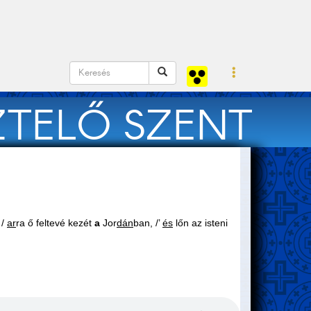
ZTELŐ SZENT
SE
 /
ar
ra ő feltevé kezét
a
Jor
dán
ban, /’
és
lőn az isteni