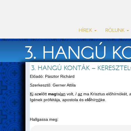
HÍREK
RÓLUNK
3. HANGÚ K
3. HANGÚ KONTÁK – KERESZTE
J
Előadó: Pásztor Richárd
Szerkesztő: Gerner Attila
Ki
az
e
lőtt
mag
ta
lan
volt, /
az
ma Krisztus előhírnökét, a
Igének prófétája, apostola és e
lő
hír
nö
ke.
Hallgassa meg: