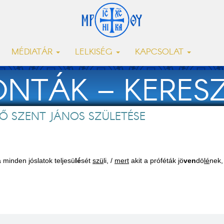
MÉDIATÁR
LELKISÉG
KAPCSOLAT
ONTÁK – KERES
LŐ SZENT JÁNOS SZÜLETÉSE
ÁNOS SZÜLETÉ
 minden jóslatok teljesü
lé
sét
szü
li, /
mert
akit a próféták jö
ven
dö
lé
nek,