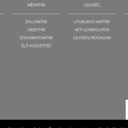
MÉDIATÁR
LELKISÉG
DALLAMTÁR
LITURGIKUS NAPTÁR
VIDEOTÁR
HETI GONDOLATOK
DOKUMENTUMTÁR
LELKISÉGI IRODALOM
ÉLŐ KÖZVETÍTÉS