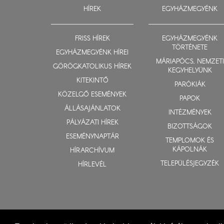
HÍREK
EGYHÁZMEGYÉNK
FRISS HÍREK
EGYHÁZMEGYÉNK
TÖRTÉNETE
EGYHÁZMEGYÉNK HÍREI
MÁRIAPÓCS, NEMZETI
GÖRÖGKATOLIKUS HÍREK
KEGYHELYÜNK
KITEKINTŐ
PARÓKIÁK
KÖZELGŐ ESEMÉNYEK
PAPOK
ÁLLÁSAJÁNLATOK
INTÉZMÉNYEK
PÁLYÁZATI HÍREK
BIZOTTSÁGOK
ESEMÉNYNAPTÁR
TEMPLOMOK ÉS
KÁPOLNÁK
HÍRARCHÍVUM
TELEPÜLÉSJEGYZÉK
HÍRLEVÉL