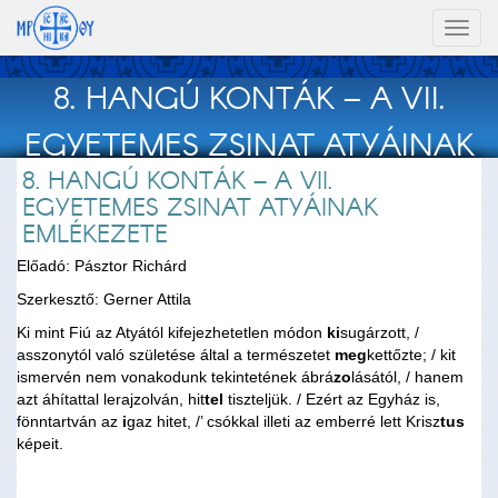
Toggl
naviga
8. HANGÚ KONTÁK – A VII.
EGYETEMES ZSINAT ATYÁINAK
8. HANGÚ KONTÁK – A VII.
EMLÉKEZETE
EGYETEMES ZSINAT ATYÁINAK
EMLÉKEZETE
Előadó: Pásztor Richárd
Szerkesztő: Gerner Attila
Ki mint Fiú az Atyától kifejezhetetlen módon
ki
sugárzott, /
asszonytól való születése által a természetet
meg
kettőzte; / kit
ismervén nem vonakodunk tekintetének ábrá
zo
lásától, / hanem
azt áhítattal lerajzolván, hit
tel
tiszteljük. / Ezért az Egyház is,
fönntartván az
i
gaz hitet, /’ csókkal illeti az emberré lett Krisz
tus
képeit.