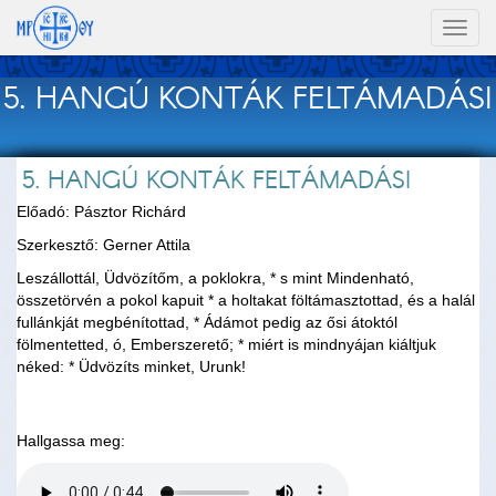
Toggl
naviga
5. HANGÚ KONTÁK FELTÁMADÁSI
5. HANGÚ KONTÁK FELTÁMADÁSI
Előadó: Pásztor Richárd
Szerkesztő: Gerner Attila
Leszállottál, Üdvözítőm, a poklokra, * s mint Mindenható,
összetörvén a pokol kapuit * a holtakat föltámasztottad, és a halál
fullánkját megbénítottad, * Ádámot pedig az ősi átoktól
fölmentetted, ó, Emberszerető; * miért is mindnyájan kiáltjuk
néked: * Üdvözíts minket, Urunk!
Hallgassa meg: