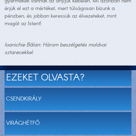
gyermekek vannak az anyjuk kebelén. Mi azonban nem
érjük el ezt a mértéket, mert túlságosan bízunk a
pénzben, és jobban keressük az élvezeteket, mint
magát az Istent!
Ioanichie Bălan: Három beszélgetés moldvai
sztarecekkel
EZEKET OLVASTA?
CSENDKIRÁLY
VIRÁGHÉTFŐ