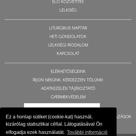
ÉLŐ KÖZVETÍTÉS
LELKISÉG
LITURGIKUS NAPTÁR
HETI GONDOLATOK
LELKISÉGI IRODALOM
KAPCSOLAT
ELÉRHETŐSÉGEINK
ÍRJON NEKÜNK, KÉRDEZZEN TŐLÜNK!
ADATKEZELÉSI TÁJÉKOZTATÓ
GYERMEKVÉDELEM
BERUHÁZÁSOK
Ez a honlap sütiket (cookie-kat) használ,
kizárólag statisztikai céllal. Látogatásával Ön
elfogadja ezek használatát.
További információ