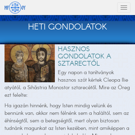
Toggl
naviga
HETI GONDOLATOK
HASZNOS
GONDOLATOK A
SZTARECTŐL
Egy napon a tanítványok
hasznos szót kértek Cleopa Ilie
atyától, a Sihăstria Monostor sztarecétől. Mire az Öreg
ezt felelte:
Ha igazán hinnénk, hogy Isten mindig velünk és
bennünk van, akkor nem félnénk sem a haláltól, sem az
éhínségtől, sem a betegségtől, mert olyan biztosan
tudnánk magunkat az Isten kezében, mint amiképpen a