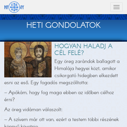
Toggl
naviga
HETI GONDOLATOK
HOGYAN HALADJ A
CÉL FELÉ?
Egy öreg zarándok ballagott a
Himalája hegyei közt, amikor
csikorgató hidegben elkezdett
esni az eső. Egy fogadós megszólította:
– Apókám, hogy fog maga ebben az időben célhoz
érni?
Az öreg vidáman válaszolt:
– A szívem már ott van, ezért a testem többi részének
könnyű követnie.