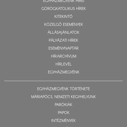
EGYHÁZMEGYÉNK HÍREI
GÖRÖGKATOLIKUS HÍREK
KITEKINTŐ
KÖZELGŐ ESEMÉNYEK
ÁLLÁSAJÁNLATOK
PÁLYÁZATI HÍREK
ESEMÉNYNAPTÁR
HÍRARCHÍVUM
HÍRLEVÉL
EGYHÁZMEGYÉNK
EGYHÁZMEGYÉNK TÖRTÉNETE
MÁRIAPÓCS, NEMZETI KEGYHELYÜNK
PARÓKIÁK
PAPOK
INTÉZMÉNYEK