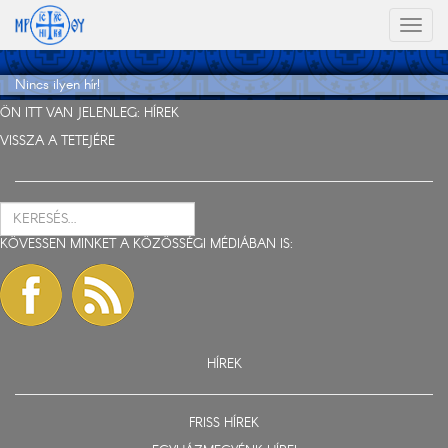
Toggl
naviga
Nincs ilyen hír!
ÖN ITT VAN JELENLEG:
HÍREK
VISSZA A TETEJÉRE
KÖVESSEN MINKET A KÖZÖSSÉGI MÉDIÁBAN IS:
HÍREK
FRISS HÍREK