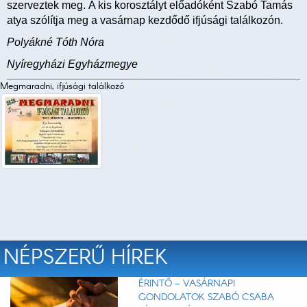
szerveztek meg. A kis korosztályt előadóként Szabó Tamás
atya szólítja meg a vasárnap kezdődő ifjúsági találkozón.
Polyákné Tóth Nóra
Nyíregyházi Egyházmegye
Megmaradni, ifjúsági találkozó
NÉPSZERŰ HÍREK
ÉRINTŐ – VASÁRNAPI
GONDOLATOK SZABÓ CSABA