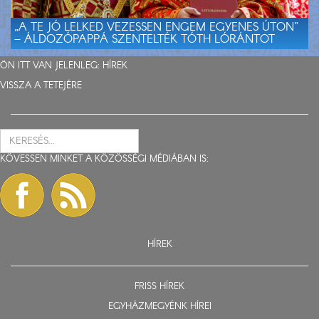
„A TE JÓ LELKED VEZESSEN ENGEM EGYENES ÚTON”
– ÁLDOZÓPAPPÁ SZENTELTÉK TÓTH LÓRÁNTOT
ÖN ITT VAN JELENLEG:
HÍREK
VISSZA A TETEJÉRE
KÖVESSEN MINKET A KÖZÖSSÉGI MÉDIÁBAN IS:
HÍREK
FRISS HÍREK
EGYHÁZMEGYÉNK HÍREI