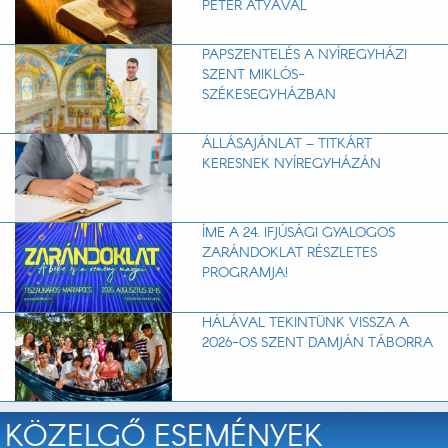
PÉTER ATYÁVAL
PAPSZENTELÉS A NYÍREGYHÁZI
SZENT MIKLÓS-
SZÉKESEGYHÁZBAN
ÁLLÁSAJÁNLAT – TITKÁRT
KERESNEK NYÍREGYHÁZÁN
ÍME A 24. IFJÚSÁGI GYALOGOS
ZARÁNDOKLAT RÉSZLETES
PROGRAMJA!
HÁLÁVAL TEKINTÜNK VISSZA A
2026-OS SZENT DAMJÁN TÁBORRA
KÖZELGŐ ESEMÉNYEK