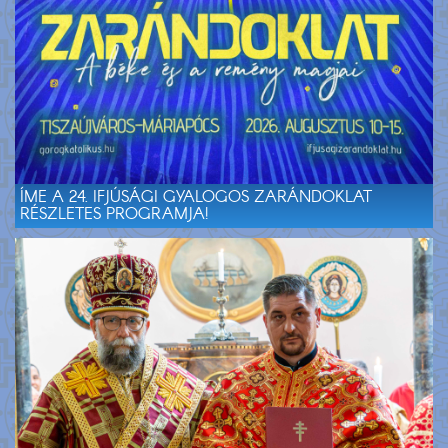
ÍME A 24. IFJÚSÁGI GYALOGOS ZARÁNDOKLAT
RÉSZLETES PROGRAMJA!