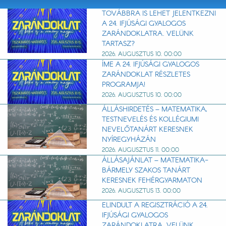
TOVÁBBRA IS LEHET JELENTKEZNI
A 24. IFJÚSÁGI GYALOGOS
ZARÁNDOKLATRA. VELÜNK
TARTASZ?
2026. AUGUSZTUS 10. 00:00
ÍME A 24. IFJÚSÁGI GYALOGOS
ZARÁNDOKLAT RÉSZLETES
PROGRAMJA!
2026. AUGUSZTUS 10. 00:00
ÁLLÁSHIRDETÉS – MATEMATIKA,
TESTNEVELÉS ÉS KOLLÉGIUMI
NEVELŐTANÁRT KERESNEK
NYÍREGYHÁZÁN
2026. AUGUSZTUS 11. 00:00
ÁLLÁSAJÁNLAT – MATEMATIKA-
BÁRMELY SZAKOS TANÁRT
KERESNEK FEHÉRGYARMATON
2026. AUGUSZTUS 13. 00:00
ELINDULT A REGISZTRÁCIÓ A 24.
IFJÚSÁGI GYALOGOS
ZARÁNDOKLATRA. VELÜNK