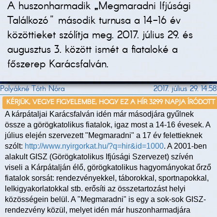
A huszonharmadik
„
Megmaradni Ifjúsági
Találkozó" második turnusa a 14-16 év
közöttieket szólítja meg. 2017. július 29. és
augusztus 3. között ismét a fiataloké a
főszerep Karácsfalván.
Polyákné Tóth Nóra
2017. július 29. 14:58
KÉRJÜK, VEGYE FIGYELEMBE, HOGY EZ A HÍR 3299 NAPJA ÍRÓDOTT
A kárpátaljai Karácsfalván idén már másodjára gyűlnek
össze a görögkatolikus fiatalok, igaz most a 14-16 évesek. A
július elején szervezett "Megmaradni" a 17 év felettieknek
szólt:
http://www.nyirgorkat.hu/?q=hir&id=1000
. A 2001-ben
alakult GISZ (Görögkatolikus Ifjúsági Szervezet) szívén
viseli a Kárpátalján élő, görögkatolikus hagyományokat őrző
fiatalok sorsát: rendezvényekkel, táborokkal, sportnapokkal,
lelkigyakorlatokkal stb. erősíti az összetartozást helyi
közösségein belül. A "Megmaradni" is egy a sok-sok GISZ-
rendezvény közül, melyet idén már huszonharmadjára