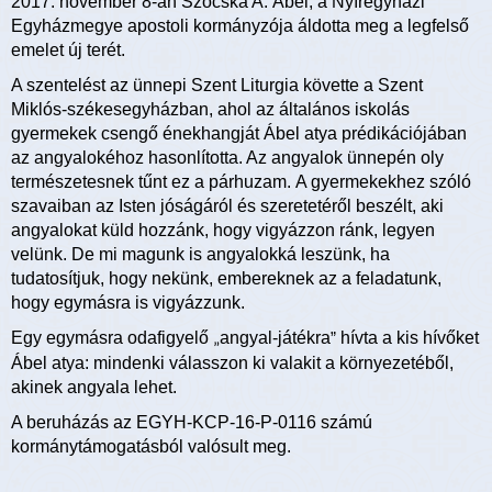
2017. november 8-án Szocska A. Ábel, a Nyíregyházi
Egyházmegye apostoli kormányzója áldotta meg a legfelső
emelet új terét.
A szentelést az ünnepi Szent Liturgia követte a Szent
Miklós-székesegyházban, ahol az általános iskolás
gyermekek csengő énekhangját Ábel atya prédikációjában
az angyalokéhoz hasonlította. Az angyalok ünnepén oly
természetesnek tűnt ez a párhuzam. A gyermekekhez szóló
szavaiban az Isten jóságáról és szeretetéről beszélt, aki
angyalokat küld hozzánk, hogy vigyázzon ránk, legyen
velünk. De mi magunk is angyalokká leszünk, ha
tudatosítjuk, hogy nekünk, embereknek az a feladatunk,
hogy egymásra is vigyázzunk.
Egy egymásra odafigyelő
angyal-játékra
hívta a kis hívőket
”
„
Ábel atya: mindenki válasszon ki valakit a környezetéből,
akinek angyala lehet.
A beruházás az EGYH-KCP-16-P-0116 számú
kormánytámogatásból valósult meg.