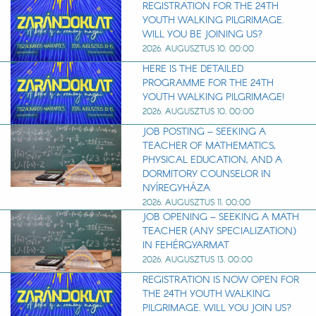
REGISTRATION FOR THE 24TH
YOUTH WALKING PILGRIMAGE.
WILL YOU BE JOINING US?
2026. AUGUSZTUS 10. 00:00
HERE IS THE DETAILED
PROGRAMME FOR THE 24TH
YOUTH WALKING PILGRIMAGE!
2026. AUGUSZTUS 10. 00:00
JOB POSTING – SEEKING A
TEACHER OF MATHEMATICS,
PHYSICAL EDUCATION, AND A
DORMITORY COUNSELOR IN
NYÍREGYHÁZA
2026. AUGUSZTUS 11. 00:00
JOB OPENING – SEEKING A MATH
TEACHER (ANY SPECIALIZATION)
IN FEHÉRGYARMAT
2026. AUGUSZTUS 13. 00:00
REGISTRATION IS NOW OPEN FOR
THE 24TH YOUTH WALKING
PILGRIMAGE. WILL YOU JOIN US?