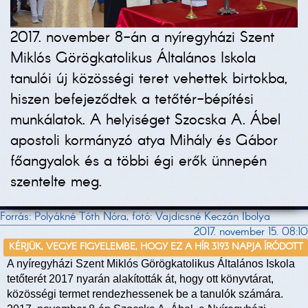
2017. november 8-án a nyíregyházi Szent
Miklós Görögkatolikus Általános Iskola
tanulói új közösségi teret vehettek birtokba,
hiszen befejeződtek a tetőtér-bépítési
munkálatok. A helyiséget Szocska A. Ábel
apostoli kormányzó atya Mihály és Gábor
főangyalok és a többi égi erők ünnepén
szentelte meg.
Forrás: Polyákné Tóth Nóra, fotó: Vajdicsné Keczán Ibolya
2017. november 15. 08:10
KÉRJÜK, VEGYE FIGYELEMBE, HOGY EZ A HÍR 3193 NAPJA ÍRÓDOTT
A nyíregyházi Szent Miklós Görögkatolikus Általános Iskola
tetőterét 2017 nyarán alakították át, hogy ott könyvtárat,
közösségi termet rendezhessenek be a tanulók számára.