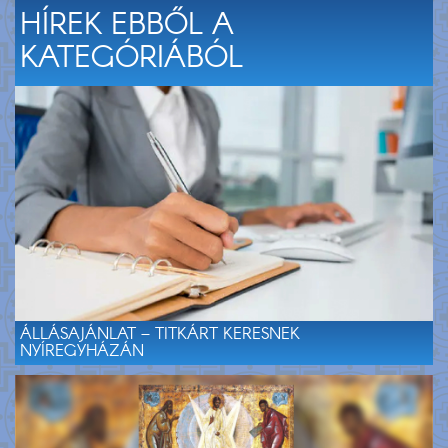
HÍREK EBBŐL A
KATEGÓRIÁBÓL
ÁLLÁSAJÁNLAT – TITKÁRT KERESNEK
NYÍREGYHÁZÁN