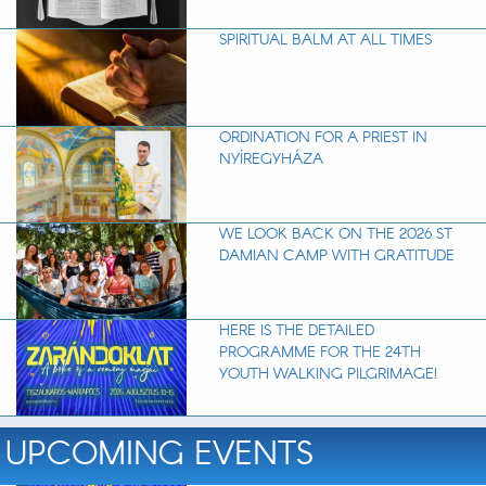
SPIRITUAL BALM AT ALL TIMES
ORDINATION FOR A PRIEST IN
NYÍREGYHÁZA
WE LOOK BACK ON THE 2026 ST
DAMIAN CAMP WITH GRATITUDE
HERE IS THE DETAILED
PROGRAMME FOR THE 24TH
YOUTH WALKING PILGRIMAGE!
UPCOMING EVENTS