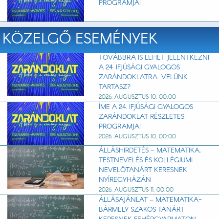
PROGRAMJA!
KÖZELGŐ ESEMÉNYEK
TOVÁBBRA IS LEHET JELENTKEZNI
A 24. IFJÚSÁGI GYALOGOS
ZARÁNDOKLATRA. VELÜNK
TARTASZ?
2026. AUGUSZTUS 10. 00:00
ÍME A 24. IFJÚSÁGI GYALOGOS
ZARÁNDOKLAT RÉSZLETES
PROGRAMJA!
2026. AUGUSZTUS 10. 00:00
ÁLLÁSHIRDETÉS – MATEMATIKA,
TESTNEVELÉS ÉS KOLLÉGIUMI
NEVELŐTANÁRT KERESNEK
NYÍREGYHÁZÁN
2026. AUGUSZTUS 11. 00:00
ÁLLÁSAJÁNLAT – MATEMATIKA-
BÁRMELY SZAKOS TANÁRT