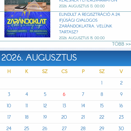
KERESNEK FEHÉRGYARMATON
2026. AUGUSZTUS 13. 00:00
ELINDULT A REGISZTRÁCIÓ A 24.
IFJÚSÁGI GYALOGOS
ZARÁNDOKLATRA. VELÜNK
TARTASZ?
2026. AUGUSZTUS 15. 00:00
TÖBB >>
2026. AUGUSZTUS
H
K
SZ
CS
P
SZ
V
1
2
3
4
5
6
7
8
9
10
11
12
13
14
15
16
17
18
19
20
21
22
23
24
25
26
27
28
29
30