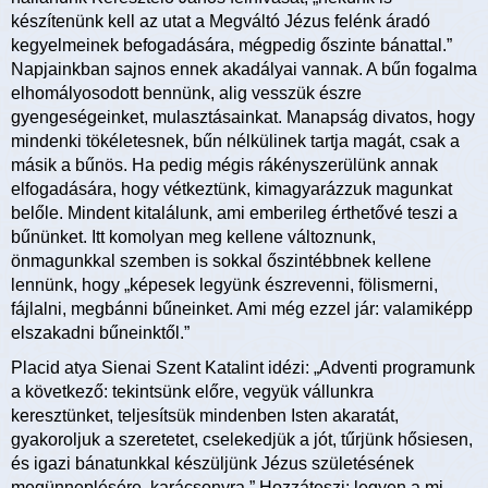
készítenünk kell az utat a Megváltó Jézus felénk áradó
kegyelmeinek befogadására, mégpedig őszinte bánattal.”
Napjainkban sajnos ennek akadályai vannak. A bűn fogalma
elhomályosodott bennünk, alig vesszük észre
gyengeségeinket, mulasztásainkat. Manapság divatos, hogy
mindenki tökéletesnek, bűn nélkülinek tartja magát, csak a
másik a bűnös. Ha pedig mégis rákényszerülünk annak
elfogadására, hogy vétkeztünk, kimagyarázzuk magunkat
belőle. Mindent kitalálunk, ami emberileg érthetővé teszi a
bűnünket. Itt komolyan meg kellene változnunk,
önmagunkkal szemben is sokkal őszintébbnek kellene
lennünk, hogy „képesek legyünk észrevenni, fölismerni,
fájlalni, megbánni bűneinket. Ami még ezzel jár: valamiképp
elszakadni bűneinktől.”
Placid atya Sienai Szent Katalint idézi: „Adventi programunk
a következő: tekintsünk előre, vegyük vállunkra
keresztünket, teljesítsük mindenben Isten akaratát,
gyakoroljuk a szeretetet, cselekedjük a jót, tűrjünk hősiesen,
és igazi bánatunkkal készüljünk Jézus születésének
megünneplésére, karácsonyra.” Hozzáteszi: legyen a mi