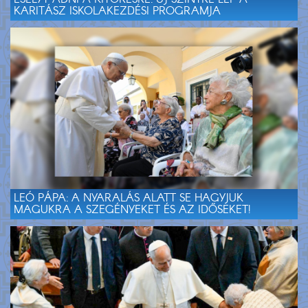
KARITÁSZ ISKOLAKEZDÉSI PROGRAMJA
LEÓ PÁPA: A NYARALÁS ALATT SE HAGYJUK
MAGUKRA A SZEGÉNYEKET ÉS AZ IDŐSEKET!