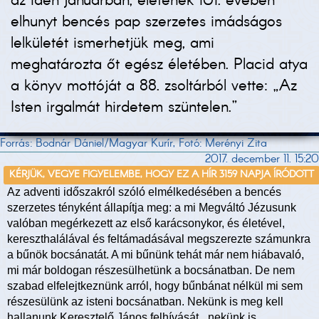
az idén januárban, életének 101. évében
elhunyt bencés pap szerzetes imádságos
lelkületét ismerhetjük meg, ami
meghatározta őt egész életében. Placid atya
a könyv mottóját a 88. zsoltárból vette: „Az
Isten irgalmát hirdetem szüntelen.”
Forrás: Bodnár Dániel/Magyar Kurír, Fotó: Merényi Zita
2017. december 11. 15:20
KÉRJÜK, VEGYE FIGYELEMBE, HOGY EZ A HÍR 3159 NAPJA ÍRÓDOTT
Az adventi időszakról szóló elmélkedésében a bencés
szerzetes tényként állapítja meg: a mi Megváltó Jézusunk
valóban megérkezett az első karácsonykor, és életével,
kereszthalálával és feltámadásával megszerezte számunkra
a bűnök bocsánatát. A mi bűnünk tehát már nem hiábavaló,
mi már boldogan részesülhetünk a bocsánatban. De nem
szabad elfelejtkeznünk arról, hogy bűnbánat nélkül mi sem
részesülünk az isteni bocsánatban. Nekünk is meg kell
hallanunk Keresztelő János felhívását, „nekünk is