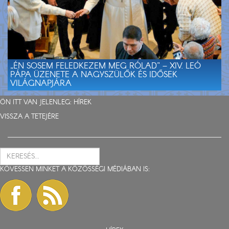
„ÉN SOSEM FELEDKEZEM MEG RÓLAD” – XIV. LEÓ
PÁPA ÜZENETE A NAGYSZÜLŐK ÉS IDŐSEK
VILÁGNAPJÁRA
ÖN ITT VAN JELENLEG:
HÍREK
VISSZA A TETEJÉRE
KÖVESSEN MINKET A KÖZÖSSÉGI MÉDIÁBAN IS: