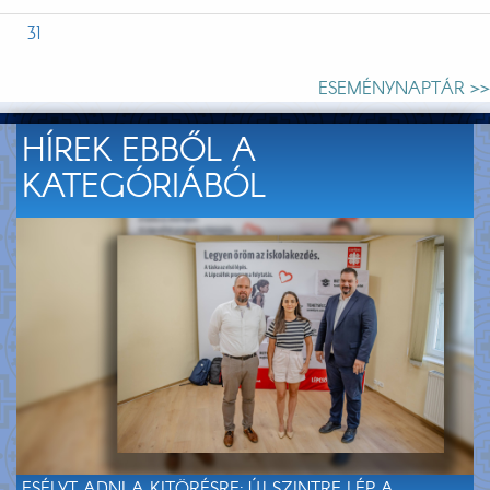
31
ESEMÉNYNAPTÁR >>
HÍREK EBBŐL A
KATEGÓRIÁBÓL
ESÉLYT ADNI A KITÖRÉSRE: ÚJ SZINTRE LÉP A