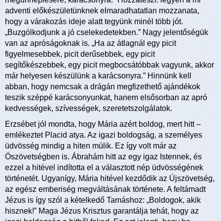
adventi előkészületünknek elmaradhatatlan mozzanata,
hogy a várakozás ideje alatt tegyünk minél több jót.
„Buzgólkodjunk a jó cselekedetekben.” Nagy jelentőségük
van az apróságoknak is. „Ha az átlagnál egy picit
figyelmesebbek, picit derűsebbek, egy picit
segítőkészebbek, egy picit megbocsátóbbak vagyunk, akkor
már helyesen készülünk a karácsonyra.” Hinnünk kell
abban, hogy nemcsak a drágán megfizethető ajándékok
teszik széppé karácsonyunkat, hanem elsősorban az apró
kedvességek, szívességek, szeretetszolgálatok.
Erzsébet jól mondta, hogy Mária azért boldog, mert hitt –
emlékeztet Placid atya. Az igazi boldogság, a személyes
üdvösség mindig a hiten múlik. Ez így volt már az
Ószövetségben is. Ábrahám hitt az egy igaz Istennek, és
ezzel a hitével indította el a választott nép üdvösségének
történetét. Ugyanígy, Mária hitével kezdődik az Újszövetség,
az egész emberiség megváltásának története. A feltámadt
Jézus is így szól a kételkedő Tamáshoz: „Boldogok, akik
hisznek!” Maga Jézus Krisztus garantálja tehát, hogy az