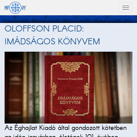
Toggl
naviga
OLOFFSON PLACID:
IMÁDSÁGOS KÖNYVEM
Az Éghajlat Kiadó által gondozott kötetben