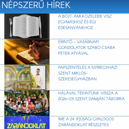
NÉPSZERŰ HÍREK
A BÖJT, AMI KÖZELEBB VISZ
EGYMÁSHOZ ÉS ÉGI
ÉDESANYÁNKHOZ
ÉRINTŐ – VASÁRNAPI
GONDOLATOK SZABÓ CSABA
PÉTER ATYÁVAL
PAPSZENTELÉS A NYÍREGYHÁZI
SZENT MIKLÓS-
SZÉKESEGYHÁZBAN
HÁLÁVAL TEKINTÜNK VISSZA A
2026-OS SZENT DAMJÁN TÁBORRA
ÍME A 24. IFJÚSÁGI GYALOGOS
ZARÁNDOKLAT RÉSZLETES