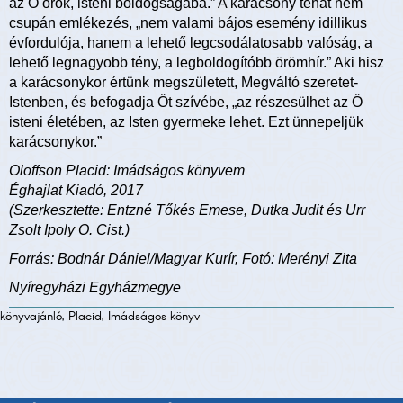
az Ő örök, isteni boldogságába.” A karácsony tehát nem
csupán emlékezés, „nem valami bájos esemény idillikus
évfordulója, hanem a lehető legcsodálatosabb valóság, a
lehető legnagyobb tény, a legboldogítóbb örömhír.” Aki hisz
a karácsonykor értünk megszületett, Megváltó szeretet-
Istenben, és befogadja Őt szívébe, „az részesülhet az Ő
isteni életében, az Isten gyermeke lehet. Ezt ünnepeljük
karácsonykor.”
Oloffson Placid: Imádságos könyvem
Éghajlat Kiadó, 2017
(Szerkesztette: Entzné Tőkés Emese, Dutka Judit és Urr
Zsolt Ipoly O. Cist.)
Forrás: Bodnár Dániel/Magyar Kurír, Fotó: Merényi Zita
Nyíregyházi Egyházmegye
könyvajánló, Placid, Imádságos könyv