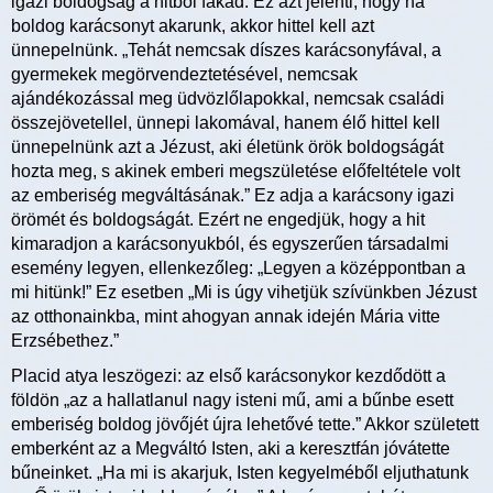
igazi boldogság a hitből fakad. Ez azt jelenti, hogy ha
boldog karácsonyt akarunk, akkor hittel kell azt
ünnepelnünk. „Tehát nemcsak díszes karácsonyfával, a
gyermekek megörvendeztetésével, nemcsak
ajándékozással meg üdvözlőlapokkal, nemcsak családi
összejövetellel, ünnepi lakomával, hanem élő hittel kell
ünnepelnünk azt a Jézust, aki életünk örök boldogságát
hozta meg, s akinek emberi megszületése előfeltétele volt
az emberiség megváltásának.” Ez adja a karácsony igazi
örömét és boldogságát. Ezért ne engedjük, hogy a hit
kimaradjon a karácsonyukból, és egyszerűen társadalmi
esemény legyen, ellenkezőleg: „Legyen a középpontban a
mi hitünk!” Ez esetben „Mi is úgy vihetjük szívünkben Jézust
az otthonainkba, mint ahogyan annak idején Mária vitte
Erzsébethez.”
Placid atya leszögezi: az első karácsonykor kezdődött a
földön „az a hallatlanul nagy isteni mű, ami a bűnbe esett
emberiség boldog jövőjét újra lehetővé tette.” Akkor született
emberként az a Megváltó Isten, aki a keresztfán jóvátette
bűneinket. „Ha mi is akarjuk, Isten kegyelméből eljuthatunk