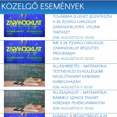
KÖZELGŐ ESEMÉNYEK
TOVÁBBRA IS LEHET JELENTKEZNI
A 24. IFJÚSÁGI GYALOGOS
ZARÁNDOKLATRA. VELÜNK
TARTASZ?
2026. AUGUSZTUS 10. 00:00
ÍME A 24. IFJÚSÁGI GYALOGOS
ZARÁNDOKLAT RÉSZLETES
PROGRAMJA!
2026. AUGUSZTUS 10. 00:00
ÁLLÁSHIRDETÉS – MATEMATIKA,
TESTNEVELÉS ÉS KOLLÉGIUMI
NEVELŐTANÁRT KERESNEK
NYÍREGYHÁZÁN
2026. AUGUSZTUS 11. 00:00
ÁLLÁSAJÁNLAT – MATEMATIKA-
BÁRMELY SZAKOS TANÁRT
KERESNEK FEHÉRGYARMATON
2026. AUGUSZTUS 13. 00:00
ELINDULT A REGISZTRÁCIÓ A 24.