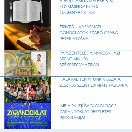
A BÖJT, AMI KÖZELEBB VISZ
EGYMÁSHOZ ÉS ÉGI
ÉDESANYÁNKHOZ
ÉRINTŐ – VASÁRNAPI
GONDOLATOK SZABÓ CSABA
PÉTER ATYÁVAL
PAPSZENTELÉS A NYÍREGYHÁZI
SZENT MIKLÓS-
SZÉKESEGYHÁZBAN
HÁLÁVAL TEKINTÜNK VISSZA A
2026-OS SZENT DAMJÁN TÁBORRA
ÍME A 24. IFJÚSÁGI GYALOGOS
ZARÁNDOKLAT RÉSZLETES
PROGRAMJA!