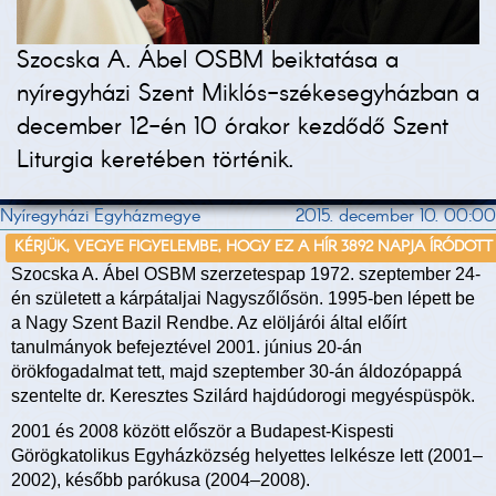
Szocska A. Ábel OSBM beiktatása a
nyíregyházi Szent Miklós-székesegyházban a
december 12-én 10 órakor kezdődő Szent
Liturgia keretében történik.
Nyíregyházi Egyházmegye
2015. december 10. 00:00
KÉRJÜK, VEGYE FIGYELEMBE, HOGY EZ A HÍR 3892 NAPJA ÍRÓDOTT
Szocska A. Ábel OSBM szerzetespap 1972. szeptember 24-
én született a kárpátaljai Nagyszőlősön. 1995-ben lépett be
a Nagy Szent Bazil Rendbe. Az elöljárói által előírt
tanulmányok befejeztével 2001. június 20-án
örökfogadalmat tett, majd szeptember 30-án áldozópappá
szentelte dr. Keresztes Szilárd hajdúdorogi megyéspüspök.
2001 és 2008 között először a Budapest-Kispesti
Görögkatolikus Egyházközség helyettes lelkésze lett (2001–
2002), később parókusa (2004–2008).