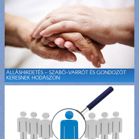
ÁLLÁSHIRDETÉS – SZABÓ-VARRÓT ÉS GONDOZÓT
KERESNEK HODÁSZON