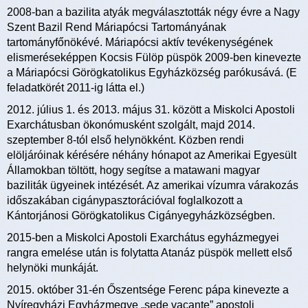
2008-ban a bazilita atyák megválasztották négy évre a Nagy
Szent Bazil Rend Máriapócsi Tartományának
tartományfőnökévé. Máriapócsi aktív tevékenységének
elismeréseképpen Kocsis Fülöp püspök 2009-ben kinevezte
a Máriapócsi Görögkatolikus Egyházközség parókusává. (E
feladatkörét 2011-ig látta el.)
2012. július 1. és 2013. május 31. között a Miskolci Apostoli
Exarchátusban ökonómusként szolgált, majd 2014.
szeptember 8-tól első helynökként. Közben rendi
elöljáróinak kérésére néhány hónapot az Amerikai Egyesült
Államokban töltött, hogy segítse a matawani magyar
baziliták ügyeinek intézését. Az amerikai vízumra várakozás
időszakában cigánypasztorációval foglalkozott a
Kántorjánosi Görögkatolikus Cigányegyházközségben.
2015-ben a Miskolci Apostoli Exarchátus egyházmegyei
rangra emelése után is folytatta Atanáz püspök mellett első
helynöki munkáját.
2015. október 31-én Őszentsége Ferenc pápa kinevezte a
Nyíregyházi Egyházmegye „sede vacante” apostoli