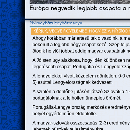
Európa negyedik legjobb csapata a m
Nyíregyházi Egyházmegye
KÉRJÜK, VEGYE FIGYELEMBE, HOGY EZ A HÍR 3100
Ahogy korábban már értesültek olvasóink, a ma
bekerült a legjobb négy csapat közé. Szép telj
ötödik helytől jobbat eddig magyar csapatnak n
A Jóisten úgy alakította, hogy idén különösen n
legerősebb csapat, Portugália és Lengyelország e
A lengyelekkel vívott küzdelem döntetlen, 0-0 
5) ezúttal Lengyelországnak kedvezett.
A szintén a döntőbe jutásért játszó Szlovákia 4
portugáloknak a felhőtlen ünneplés örömét.
Portugália-Lengyelország mérkőzés eredménye 
helyét egyértelműen eldöntötte.
A magyar-szlovák összecsapás (2-3) eredmény
lehetnek büszkék teljesítményükre.