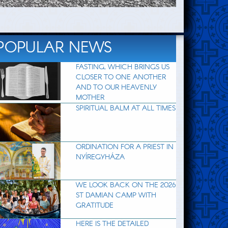
POPULAR NEWS
FASTING, WHICH BRINGS US
CLOSER TO ONE ANOTHER
AND TO OUR HEAVENLY
MOTHER
SPIRITUAL BALM AT ALL TIMES
ORDINATION FOR A PRIEST IN
NYÍREGYHÁZA
WE LOOK BACK ON THE 2026
ST DAMIAN CAMP WITH
GRATITUDE
HERE IS THE DETAILED