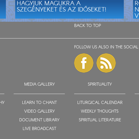
HAGYJUK MAGUKRA A
R
SZEGÉNYEKET ÉS AZ IDŐSEKET!
N
V
BACK TO TOP
FOLLOW US ALSO IN THE SOCIAL
MEDIA GALLERY
SPIRITUALITY
HY
LEARN TO CHANT
LITURGICAL CALENDAR
VIDEO GALLERY
WEEKLY THOUGHTS
DOCUMENT LIBRARY
SPIRITUAL LITERATURE
LIVE BROADCAST