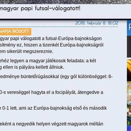
agyar papi futsal-válogatott!
2018. február 8. 18:02
 NAPJA ÍRÓDOTT
gyar papi válogatott a futsal-Európa-bajnokságon
esítmény ez, hiszen a tizenkét Európa-bajnokságról
em sikerült megszereznie.
ehéz legyen a magyar játékosok feladata: a két
llen is pályára kellett állniuk.
eredménye büntetőrúgásokkal (egy gól különbséggel: 6-
-0-s vereséggel hagyta el a focipályát, átengedve a
0-1 lett, ami az Európa-bajnokság első és második
eként a negyedik helyen végzett magyarok méltán