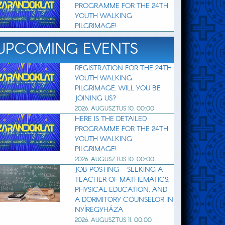
PROGRAMME FOR THE 24TH
YOUTH WALKING
PILGRIMAGE!
UPCOMING EVENTS
REGISTRATION FOR THE 24TH
YOUTH WALKING
PILGRIMAGE. WILL YOU BE
JOINING US?
2026. AUGUSZTUS 10. 00:00
HERE IS THE DETAILED
PROGRAMME FOR THE 24TH
YOUTH WALKING
PILGRIMAGE!
2026. AUGUSZTUS 10. 00:00
JOB POSTING – SEEKING A
TEACHER OF MATHEMATICS,
PHYSICAL EDUCATION, AND
A DORMITORY COUNSELOR IN
NYÍREGYHÁZA
2026. AUGUSZTUS 11. 00:00