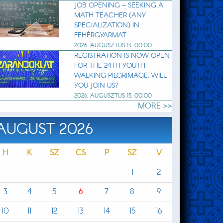
JOB OPENING – SEEKING A
MATH TEACHER (ANY
SPECIALIZATION) IN
FEHÉRGYARMAT
2026. AUGUSZTUS 13. 00:00
REGISTRATION IS NOW OPEN
FOR THE 24TH YOUTH
WALKING PILGRIMAGE. WILL
YOU JOIN US?
2026. AUGUSZTUS 15. 00:00
MORE >>
AUGUST 2026
H
K
SZ
CS
P
SZ
V
1
2
3
4
5
6
7
8
9
10
11
12
13
14
15
16