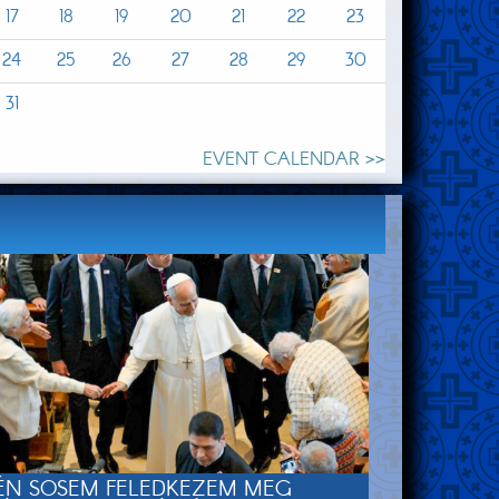
17
18
19
20
21
22
23
24
25
26
27
28
29
30
31
EVENT CALENDAR >>
ÉN SOSEM FELEDKEZEM MEG