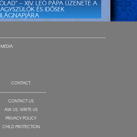
ÓLAD” – XIV. LEÓ PÁPA ÜZENETE A
AGYSZÜLŐK ÉS IDŐSEK
ILÁGNAPJÁRA
 MEDIA:
CONTACT
CONTACT US
ASK US, WRITE US
PRIVACY POLICY
CHILD PROTECTION