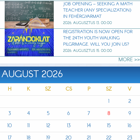
JOB OPENING – SEEKING A MATH
TEACHER (ANY SPECIALIZATION)
IN FEHÉRGYARMAT
2026. AUGUSZTUS 13. 00:00
REGISTRATION IS NOW OPEN FOR
THE 24TH YOUTH WALKING
PILGRIMAGE. WILL YOU JOIN US?
2026. AUGUSZTUS 15. 00:00
MORE >>
AUGUST 2026
H
K
SZ
CS
P
SZ
V
1
2
3
4
5
6
7
8
9
10
11
12
13
14
15
16
17
18
19
20
21
22
23