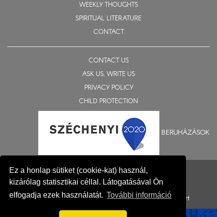
WEEKLY THOUGHTS
SPIRITUAL LITERATURE
CONTACT
CONTACT US
ASK US, WRITE US
PRIVACY POLICY
CHILD PROTECTION
BERUHÁZÁSOK
© 2015-2026 Eparchy of Nyíregyháza
Ez a honlap sütiket (cookie-kat) használ,
Impresszum
kizárólag statisztikai céllal. Látogatásával Ön
elfogadja ezek használatát.
További információ
Development: Gerner Attila, Zadubenszki Norbert