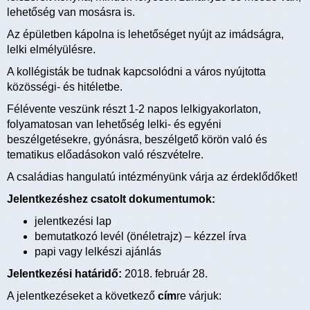
lehetőség van mosásra is.
Az épületben kápolna is lehetőséget nyújt az imádságra,
lelki elmélyülésre.
A kollégisták be tudnak kapcsolódni a város nyújtotta
közösségi- és hitéletbe.
Félévente veszünk részt 1-2 napos lelkigyakorlaton,
folyamatosan van lehetőség lelki- és egyéni
beszélgetésekre, gyónásra, beszélgető körön való és
tematikus előadásokon való részvételre.
A családias hangulatú intézményünk várja az érdeklődőket!
Jelentkezéshez csatolt dokumentumok:
jelentkezési lap
bemutatkozó levél (önéletrajz) – kézzel írva
papi vagy lelkészi ajánlás
Jelentkezési határidő:
2018. február 28.
A jelentkezéseket a következő
cím
re várjuk: