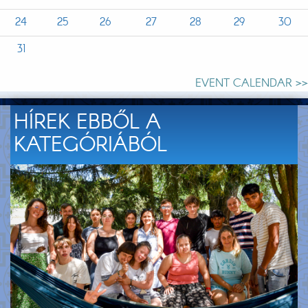
24
25
26
27
28
29
30
31
EVENT CALENDAR >>
HÍREK EBBŐL A
KATEGÓRIÁBÓL