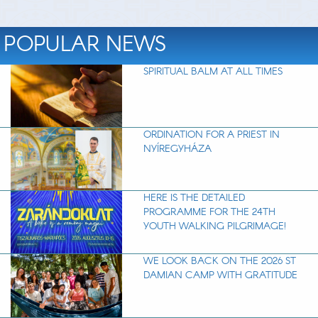
POPULAR NEWS
SPIRITUAL BALM AT ALL TIMES
ORDINATION FOR A PRIEST IN
NYÍREGYHÁZA
HERE IS THE DETAILED
PROGRAMME FOR THE 24TH
YOUTH WALKING PILGRIMAGE!
WE LOOK BACK ON THE 2026 ST
DAMIAN CAMP WITH GRATITUDE