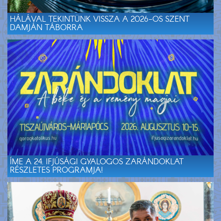
HÁLÁVAL TEKINTÜNK VISSZA A 2026-OS SZENT
DAMJÁN TÁBORRA
ÍME A 24. IFJÚSÁGI GYALOGOS ZARÁNDOKLAT
RÉSZLETES PROGRAMJA!