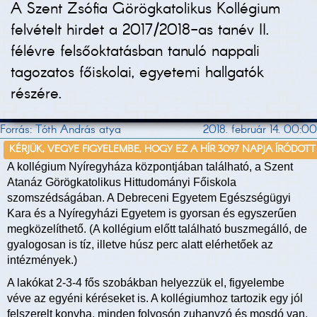
A Szent Zsófia Görögkatolikus Kollégium
felvételt hirdet a 2017/2018-as tanév II.
félévre felsőoktatásban tanuló nappali
tagozatos főiskolai, egyetemi hallgatók
részére.
Forrás: Tóth András atya
2018. február 14. 00:00
KÉRJÜK, VEGYE FIGYELEMBE, HOGY EZ A HÍR 3097 NAPJA ÍRÓDOTT
A kollégium Nyíregyháza központjában található, a Szent
Atanáz Görögkatolikus Hittudományi Főiskola
szomszédságában. A Debreceni Egyetem Egészségügyi
Kara és a Nyíregyházi Egyetem is gyorsan és egyszerűen
megközelíthető. (A kollégium előtt található buszmegálló, de
gyalogosan is tíz, illetve húsz perc alatt elérhetőek az
intézmények.)
A lakókat 2-3-4 fős szobákban helyezzük el, figyelembe
véve az egyéni kéréseket is. A kollégiumhoz tartozik egy jól
felszerelt konyha, minden folyosón zuhanyzó és mosdó van,