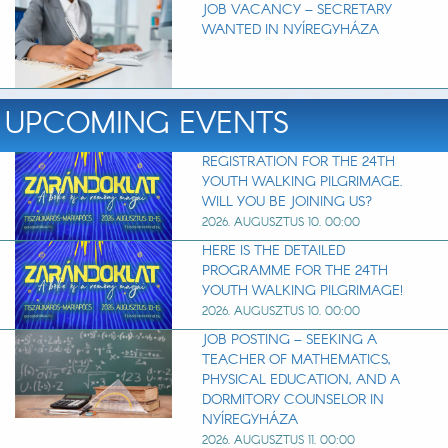
JOB VACANCY – SECRETARY
WANTED IN NYÍREGYHÁZA
UPCOMING EVENTS
REGISTRATION FOR THE 24TH
YOUTH WALKING PILGRIMAGE.
WILL YOU BE JOINING US?
2026. AUGUSZTUS 10. 00:00
HERE IS THE DETAILED
PROGRAMME FOR THE 24TH
YOUTH WALKING PILGRIMAGE!
2026. AUGUSZTUS 10. 00:00
JOB POSTING – SEEKING A
TEACHER OF MATHEMATICS,
PHYSICAL EDUCATION, AND A
DORMITORY COUNSELOR IN
NYÍREGYHÁZA
2026. AUGUSZTUS 11. 00:00