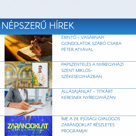
NÉPSZERŰ HÍREK
ÉRINTŐ – VASÁRNAPI
GONDOLATOK SZABÓ CSABA
PÉTER ATYÁVAL
PAPSZENTELÉS A NYÍREGYHÁZI
SZENT MIKLÓS-
SZÉKESEGYHÁZBAN
ÁLLÁSAJÁNLAT – TITKÁRT
KERESNEK NYÍREGYHÁZÁN
ÍME A 24. IFJÚSÁGI GYALOGOS
ZARÁNDOKLAT RÉSZLETES
PROGRAMJA!