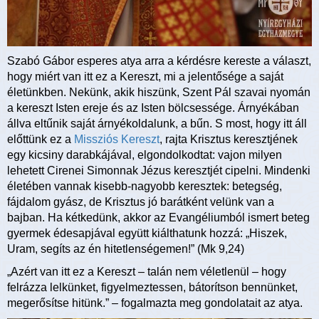
Szabó Gábor esperes atya arra a kérdésre kereste a választ,
hogy miért van itt ez a Kereszt, mi a jelentősége a saját
életünkben. Nekünk, akik hiszünk, Szent Pál szavai nyomán
a kereszt Isten ereje és az Isten bölcsessége. Árnyékában
állva eltűnik saját árnyékoldalunk, a bűn. S most, hogy itt áll
előttünk ez a
Missziós Kereszt
, rajta Krisztus keresztjének
egy kicsiny darabkájával, elgondolkodtat: vajon milyen
lehetett Cirenei Simonnak Jézus keresztjét cipelni. Mindenki
életében vannak kisebb-nagyobb keresztek: betegség,
fájdalom gyász, de Krisztus jó barátként velünk van a
bajban. Ha kétkedünk, akkor az Evangéliumból ismert beteg
gyermek édesapjával együtt kiálthatunk hozzá: „Hiszek,
Uram, segíts az én hitetlenségemen!” (Mk 9,24)
„Azért van itt ez a Kereszt – talán nem véletlenül – hogy
felrázza lelkünket, figyelmeztessen, bátorítson bennünket,
megerősítse hitünk.” – fogalmazta meg gondolatait az atya.