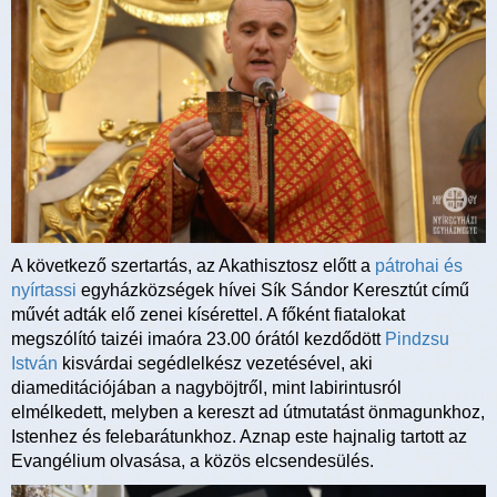
A következő szertartás, az Akathisztosz előtt a
pátrohai és
nyírtassi
egyházközségek hívei Sík Sándor Keresztút című
művét adták elő zenei kísérettel. A főként fiatalokat
megszólító taizéi imaóra 23.00 órától kezdődött
Pindzsu
István
kisvárdai segédlelkész vezetésével, aki
diameditációjában a nagyböjtről, mint labirintusról
elmélkedett, melyben a kereszt ad útmutatást önmagunkhoz,
Istenhez és felebarátunkhoz. Aznap este hajnalig tartott az
Evangélium olvasása, a közös elcsendesülés.