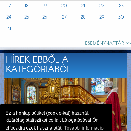
17
18
19
20
21
22
23
24
25
26
27
28
29
30
31
ESEMÉNYNAPTÁR >>
HÍREK EBBŐL A
KATEGÓRIÁBÓL
Ez a honlap sütiket (cookie-kat) használ,
kizárólag statisztikai céllal. Látogatásával Ön
elfogadja ezek használatát.
További információ