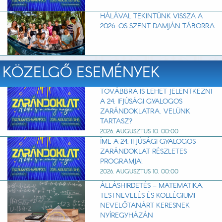
HÁLÁVAL TEKINTÜNK VISSZA A
2026-OS SZENT DAMJÁN TÁBORRA
KÖZELGŐ ESEMÉNYEK
TOVÁBBRA IS LEHET JELENTKEZNI
A 24. IFJÚSÁGI GYALOGOS
ZARÁNDOKLATRA. VELÜNK
TARTASZ?
2026. AUGUSZTUS 10. 00:00
ÍME A 24. IFJÚSÁGI GYALOGOS
ZARÁNDOKLAT RÉSZLETES
PROGRAMJA!
2026. AUGUSZTUS 10. 00:00
ÁLLÁSHIRDETÉS – MATEMATIKA,
TESTNEVELÉS ÉS KOLLÉGIUMI
NEVELŐTANÁRT KERESNEK
NYÍREGYHÁZÁN