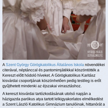
A
Szent György Görögkatolikus Általános Iskola
növendékei
citerával, néptánccal és pantomimjátékkal köszöntötték a
Kereszt előtt hódoló híveket. A Görögkatolikus Karitász
kisvárdai csoportjának köszönhetően pedig testileg is erőt
gyűjthetett mindenki az éjszakai virrasztáshoz.
A kereszt kisvárdai tartózkodásának utolsó napján a
házigazda parókus atya tartott lelkigyakorlatos elmélkedést
a Szent László Katolikus Gimnázium tanulóinak, hittanórát a