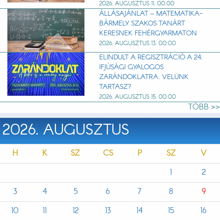
2026. AUGUSZTUS 11. 00:00
ÁLLÁSAJÁNLAT – MATEMATIKA-
BÁRMELY SZAKOS TANÁRT
KERESNEK FEHÉRGYARMATON
2026. AUGUSZTUS 13. 00:00
ELINDULT A REGISZTRÁCIÓ A 24.
IFJÚSÁGI GYALOGOS
ZARÁNDOKLATRA. VELÜNK
TARTASZ?
2026. AUGUSZTUS 15. 00:00
TÖBB >>
2026. AUGUSZTUS
H
K
SZ
CS
P
SZ
V
1
2
3
4
5
6
7
8
9
10
11
12
13
14
15
16