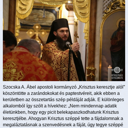
Szocska A. Ábel apostoli kormányzó „Krisztus keresztje alól”
köszöntötte a zarándokokat és paptestvéreit, akik ebben a
kerületben az összetartás szép példáját adják. E különleges
alkalomból így szólt a hívekhez: „Nem mindennap adatik
életünkben, hogy egy picit belekapaszkodhatunk Krisztus
keresztjébe. Ahogyan Krisztus széppé tette a fájdalomnak a
megaláztatásnak a szenvedésnek a fáját, úgy tegye széppé