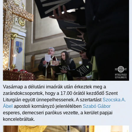
Vasárnap a délutáni imaórák után érkeztek meg a
zarándokcsoportok, hogy a 17.00 órától kezdődő Szent
Liturgián együtt ünnepelhessenek. A szertartást
Szocska A.
Ábel
apostoli kormányzó jelenlétében
Szabó Gábor
esperes, demecseri parókus vezette, a kerület papjai
koncelebráltak.