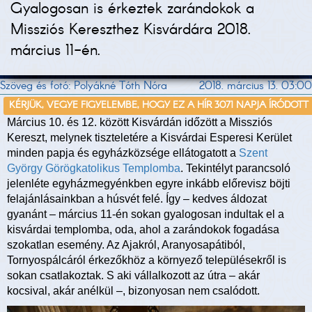
Gyalogosan is érkeztek zarándokok a
Missziós Kereszthez Kisvárdára 2018.
március 11-én.
Szöveg és fotó: Polyákné Tóth Nóra
2018. március 13. 03:00
KÉRJÜK, VEGYE FIGYELEMBE, HOGY EZ A HÍR 3071 NAPJA ÍRÓDOTT
Március 10. és 12. között Kisvárdán időzött a Missziós
Kereszt, melynek tiszteletére a Kisvárdai Esperesi Kerület
minden papja és egyházközsége ellátogatott a
Szent
György Görögkatolikus Templomba
. Tekintélyt parancsoló
jelenléte egyházmegyénkben egyre inkább előrevisz böjti
felajánlásainkban a húsvét felé. Így – kedves áldozat
gyanánt – március 11-én sokan gyalogosan indultak el a
kisvárdai templomba, oda, ahol a zarándokok fogadása
szokatlan esemény. Az Ajakról, Aranyosapátiból,
Tornyospálcáról érkezőkhöz a környező településekről is
sokan csatlakoztak. S aki vállalkozott az útra – akár
kocsival, akár anélkül –, bizonyosan nem csalódott.