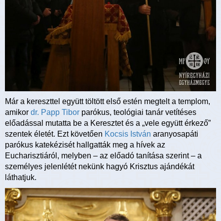
Már a kereszttel együtt töltött első estén megtelt a templom,
amikor
dr. Papp Tibor
parókus, teológiai tanár vetítéses
előadással mutatta be a Keresztet és a „vele együtt érkező”
szentek életét. Ezt követően
Kocsis István
aranyosapáti
parókus katekézisét hallgatták meg a hívek az
Eucharisztiáról, melyben – az előadó tanítása szerint – a
személyes jelenlétét nekünk hagyó Krisztus ajándékát
láthatjuk.