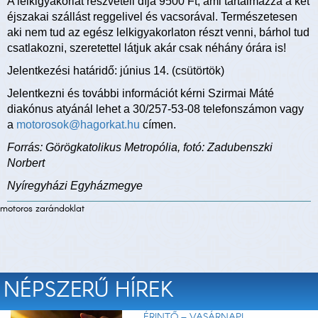
A lelkigyakorlat részvételi díja 9500 Ft, ami tartalmazza a két
éjszakai szállást reggelivel és vacsorával. Természetesen
aki nem tud az egész lelkigyakorlaton részt venni, bárhol tud
csatlakozni, szeretettel látjuk akár csak néhány órára is!
Jelentkezési határidő: június 14. (csütörtök)
Jelentkezni és további információt kérni Szirmai Máté
diakónus atyánál lehet a 30/257-53-08 telefonszámon vagy
a
motorosok@hagorkat.hu
címen.
Forrás: Görögkatolikus Metropólia, fotó: Zadubenszki
Norbert
Nyíregyházi Egyházmegye
motoros zarándoklat
NÉPSZERŰ HÍREK
ÉRINTŐ – VASÁRNAPI