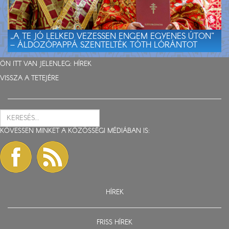
„A TE JÓ LELKED VEZESSEN ENGEM EGYENES ÚTON”
– ÁLDOZÓPAPPÁ SZENTELTÉK TÓTH LÓRÁNTOT
ÖN ITT VAN JELENLEG:
HÍREK
VISSZA A TETEJÉRE
KÖVESSEN MINKET A KÖZÖSSÉGI MÉDIÁBAN IS:
HÍREK
FRISS HÍREK