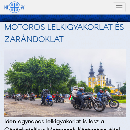
Toggl
naviga
MOTOROS LELKIGYAKORLAT ÉS
ZARÁNDOKLAT
Idén egynapos lelkigyakorlat is lesz a