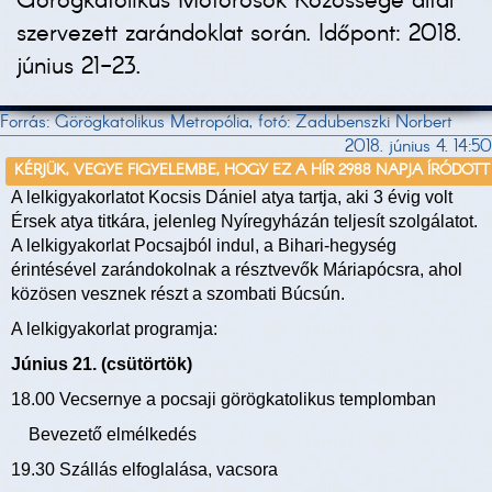
Görögkatolikus Motorosok Közössége által
szervezett zarándoklat során. Időpont: 2018.
június 21-23.
Forrás: Görögkatolikus Metropólia, fotó: Zadubenszki Norbert
2018. június 4. 14:50
KÉRJÜK, VEGYE FIGYELEMBE, HOGY EZ A HÍR 2988 NAPJA ÍRÓDOTT
A lelkigyakorlatot Kocsis Dániel atya tartja, aki 3 évig volt
Érsek atya titkára, jelenleg Nyíregyházán teljesít szolgálatot.
A lelkigyakorlat Pocsajból indul, a Bihari-hegység
érintésével zarándokolnak a résztvevők Máriapócsra, ahol
közösen vesznek részt a szombati Búcsún.
A lelkigyakorlat programja:
Június 21. (csütörtök)
18.00 Vecsernye a pocsaji görögkatolikus templomban
Bevezető elmélkedés
19.30 Szállás elfoglalása, vacsora