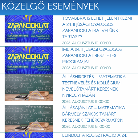
KÖZELGŐ ESEMÉNYEK
TOVÁBBRA IS LEHET JELENTKEZNI
A 24. IFJÚSÁGI GYALOGOS
ZARÁNDOKLATRA. VELÜNK
TARTASZ?
2026. AUGUSZTUS 10. 00:00
ÍME A 24. IFJÚSÁGI GYALOGOS
ZARÁNDOKLAT RÉSZLETES
PROGRAMJA!
2026. AUGUSZTUS 10. 00:00
ÁLLÁSHIRDETÉS – MATEMATIKA,
TESTNEVELÉS ÉS KOLLÉGIUMI
NEVELŐTANÁRT KERESNEK
NYÍREGYHÁZÁN
2026. AUGUSZTUS 11. 00:00
ÁLLÁSAJÁNLAT – MATEMATIKA-
BÁRMELY SZAKOS TANÁRT
KERESNEK FEHÉRGYARMATON
2026. AUGUSZTUS 13. 00:00
ELINDULT A REGISZTRÁCIÓ A 24.