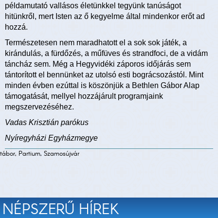
példamutató vallásos életünkkel tegyünk tanúságot
hitünkről, mert Isten az ő kegyelme által mindenkor erőt ad
hozzá.
Természetesen nem maradhatott el a sok sok játék, a
kirándulás, a fürdőzés, a műfüves és strandfoci, de a vidám
táncház sem. Még a Hegyvidéki záporos időjárás sem
tántorított el bennünket az utolsó esti bográcsozástól. Mint
minden évben ezúttal is köszönjük a Bethlen Gábor Alap
támogatását, mellyel hozzájárult programjaink
megszervezéséhez.
Vadas Krisztián parókus
Nyíregyházi Egyházmegye
tábor, Partium, Szamosújvár
NÉPSZERŰ HÍREK