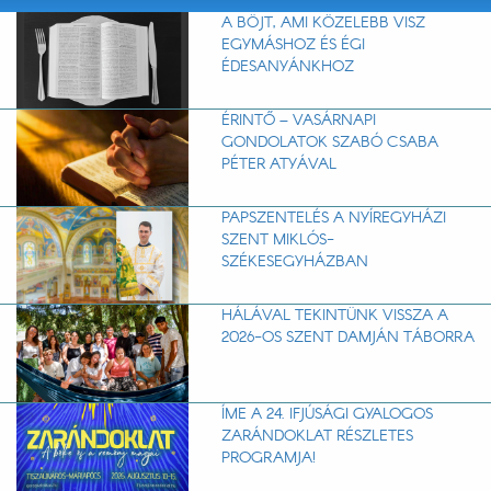
A BÖJT, AMI KÖZELEBB VISZ
EGYMÁSHOZ ÉS ÉGI
ÉDESANYÁNKHOZ
ÉRINTŐ – VASÁRNAPI
GONDOLATOK SZABÓ CSABA
PÉTER ATYÁVAL
PAPSZENTELÉS A NYÍREGYHÁZI
SZENT MIKLÓS-
SZÉKESEGYHÁZBAN
HÁLÁVAL TEKINTÜNK VISSZA A
2026-OS SZENT DAMJÁN TÁBORRA
ÍME A 24. IFJÚSÁGI GYALOGOS
ZARÁNDOKLAT RÉSZLETES
PROGRAMJA!