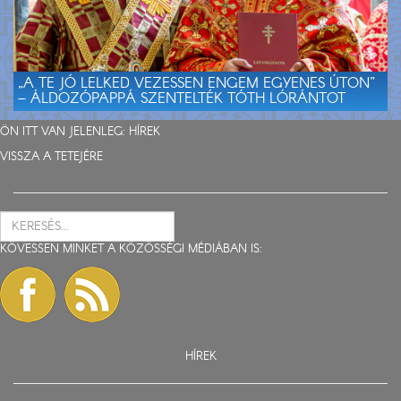
„A TE JÓ LELKED VEZESSEN ENGEM EGYENES ÚTON”
– ÁLDOZÓPAPPÁ SZENTELTÉK TÓTH LÓRÁNTOT
ÖN ITT VAN JELENLEG:
HÍREK
VISSZA A TETEJÉRE
KÖVESSEN MINKET A KÖZÖSSÉGI MÉDIÁBAN IS:
HÍREK