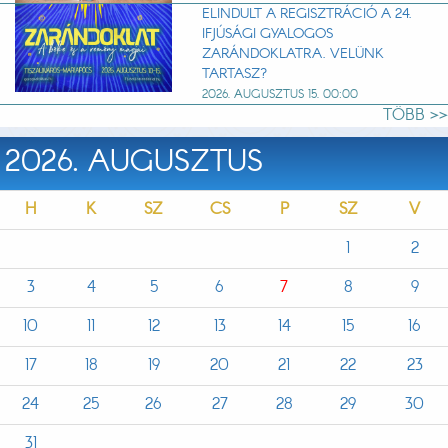
ELINDULT A REGISZTRÁCIÓ A 24.
IFJÚSÁGI GYALOGOS
ZARÁNDOKLATRA. VELÜNK
TARTASZ?
2026. AUGUSZTUS 15. 00:00
TÖBB >>
2026. AUGUSZTUS
H
K
SZ
CS
P
SZ
V
1
2
3
4
5
6
7
8
9
10
11
12
13
14
15
16
17
18
19
20
21
22
23
24
25
26
27
28
29
30
31