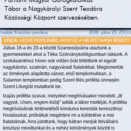
Partiumi Magyar Görögkatolikus
Tábor a Nagykárolyi Szent Teodóra
Közösségi Központ szervezésében.
Vadas Krisztián parókus
2018. július 25. 23:00
KÉRJÜK, VEGYE FIGYELEMBE, HOGY EZ A HÍR 2937 NAPJA ÍRÓDOTT
Július 16-a és 20-a között Szamosújvárra utaztunk a
gyermekekkel ahol a Téka Szórványkollégiumban laktunk. A
szokásainkhoz híven sok vidám órát töltöttünk el együtt
nagykárolyi, szatmári, nagyváradi fiatalokkal. Megismertük
az örmények alapította várost, első templomukban, a
Salamon templomban pedig Szent Illés próféta ünnepén
Szent Liturgiát mutattunk be.
Izajás próféta szavai, melyeket meghívásakor mondott:
„Itt
vagyok, Uram, engem küldj”
adták a tábor mottóját. A próféta
meghívásának történetéből kiindulva kerestük keresztényi
hivatásukat, próbáltuk megérteni mi a küldetése a mai
fiataloknak. Arra jutottunk, hogy bátran merjük felvállalni
krisztusi mivoltunkat és a nehéz körülmények között is