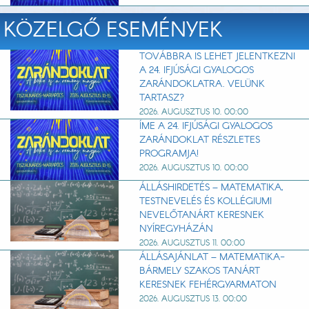
KÖZELGŐ ESEMÉNYEK
TOVÁBBRA IS LEHET JELENTKEZNI
A 24. IFJÚSÁGI GYALOGOS
ZARÁNDOKLATRA. VELÜNK
TARTASZ?
2026. AUGUSZTUS 10. 00:00
ÍME A 24. IFJÚSÁGI GYALOGOS
ZARÁNDOKLAT RÉSZLETES
PROGRAMJA!
2026. AUGUSZTUS 10. 00:00
ÁLLÁSHIRDETÉS – MATEMATIKA,
TESTNEVELÉS ÉS KOLLÉGIUMI
NEVELŐTANÁRT KERESNEK
NYÍREGYHÁZÁN
2026. AUGUSZTUS 11. 00:00
ÁLLÁSAJÁNLAT – MATEMATIKA-
BÁRMELY SZAKOS TANÁRT
KERESNEK FEHÉRGYARMATON
2026. AUGUSZTUS 13. 00:00