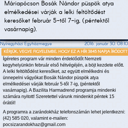
Máriapócson Bosák Nándor püspök atya
elmélkedései várják a lelki feltöltődést
keresőket február 5-től 7-ig, (péntektől
vasárnapig).
Nyíregyházi Egyházmegye
2016. január 30. 08:10
KÉRJÜK, VEGYE FIGYELEMBE, HOGY EZ A HÍR 3845 NAPJA ÍRÓDOTT
Ígéretes program vár minden érdeklődőt Nemzeti
kegyhelyünkön február első hétvégéjén, a böjt kezdete előtt.
A lelki feltöltődést keresőket, az együtt elmélkedni és
ünnepelni vágyókat Bosák Nándor püspök atya
elmélkedései várják február 5-től 7-ig, (péntektől
vasárnapig). A Bazilita Harmadrend programja mindenki
számára nyitott! Szeretettel várunk mindenkit péntek 15
órától!
A programra a zarándokház telefonszámán lehet jelentkezni:
(42) 585 020, valamint e-mailen:
pocsizarandokhaz@gmail.com