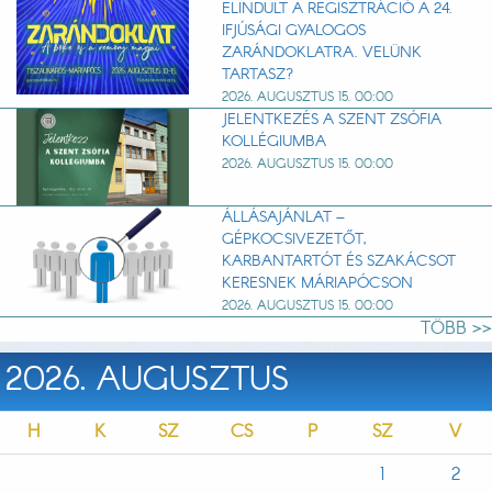
ELINDULT A REGISZTRÁCIÓ A 24.
IFJÚSÁGI GYALOGOS
ZARÁNDOKLATRA. VELÜNK
TARTASZ?
2026. AUGUSZTUS 15. 00:00
JELENTKEZÉS A SZENT ZSÓFIA
KOLLÉGIUMBA
2026. AUGUSZTUS 15. 00:00
ÁLLÁSAJÁNLAT –
GÉPKOCSIVEZETŐT,
KARBANTARTÓT ÉS SZAKÁCSOT
KERESNEK MÁRIAPÓCSON
2026. AUGUSZTUS 15. 00:00
TÖBB >>
2026. AUGUSZTUS
H
K
SZ
CS
P
SZ
V
1
2