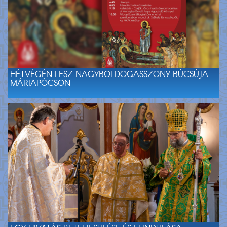
HÉTVÉGÉN LESZ NAGYBOLDOGASSZONY BÚCSÚJA
MÁRIAPÓCSON