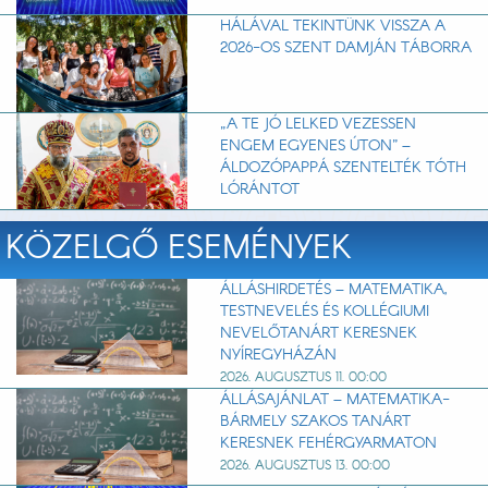
HÁLÁVAL TEKINTÜNK VISSZA A
2026-OS SZENT DAMJÁN TÁBORRA
„A TE JÓ LELKED VEZESSEN
ENGEM EGYENES ÚTON” –
ÁLDOZÓPAPPÁ SZENTELTÉK TÓTH
LÓRÁNTOT
KÖZELGŐ ESEMÉNYEK
ÁLLÁSHIRDETÉS – MATEMATIKA,
TESTNEVELÉS ÉS KOLLÉGIUMI
NEVELŐTANÁRT KERESNEK
NYÍREGYHÁZÁN
2026. AUGUSZTUS 11. 00:00
ÁLLÁSAJÁNLAT – MATEMATIKA-
BÁRMELY SZAKOS TANÁRT
KERESNEK FEHÉRGYARMATON
2026. AUGUSZTUS 13. 00:00