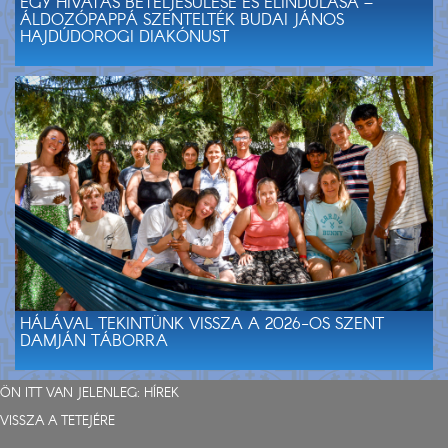
EGY HIVATÁS BETELJESÜLÉSE ÉS ELINDULÁSA –
ÁLDOZÓPAPPÁ SZENTELTÉK BUDAI JÁNOS
HAJDÚDOROGI DIAKÓNUST
HÁLÁVAL TEKINTÜNK VISSZA A 2026-OS SZENT
DAMJÁN TÁBORRA
ÖN ITT VAN JELENLEG:
HÍREK
VISSZA A TETEJÉRE