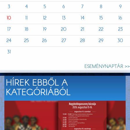
3
4
5
6
7
8
9
10
11
12
13
14
15
16
17
18
19
20
21
22
23
24
25
26
27
28
29
30
31
ESEMÉNYNAPTÁR >>
HÍREK EBBŐL A
KATEGÓRIÁBÓL