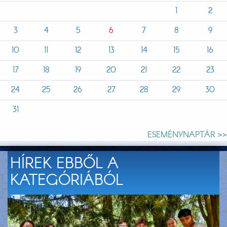
1
2
3
4
5
6
7
8
9
10
11
12
13
14
15
16
17
18
19
20
21
22
23
24
25
26
27
28
29
30
31
ESEMÉNYNAPTÁR >>
HÍREK EBBŐL A
KATEGÓRIÁBÓL