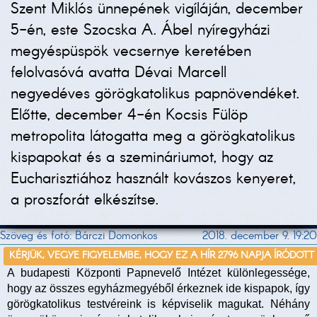
Szent Miklós ünnepének vigíláján, december
5-én, este Szocska A. Ábel nyíregyházi
megyéspüspök vecsernye keretében
felolvasóvá avatta Dévai Marcell
negyedéves görögkatolikus papnövendéket.
Előtte, december 4-én Kocsis Fülöp
metropolita látogatta meg a görögkatolikus
kispapokat és a szemináriumot, hogy az
Eucharisztiához használt kovászos kenyeret,
a proszforát elkészítse.
Szöveg és fotó: Bárczi Domonkos
2018. december 9. 19:20
KÉRJÜK, VEGYE FIGYELEMBE, HOGY EZ A HÍR 2796 NAPJA ÍRÓDOTT
A budapesti Központi Papnevelő Intézet különlegessége,
hogy az összes egyházmegyéből érkeznek ide kispapok, így
görögkatolikus testvéreink is képviselik magukat. Néhány