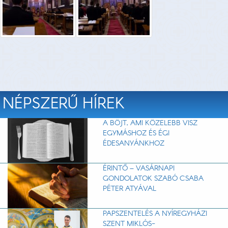
NÉPSZERŰ HÍREK
A BÖJT, AMI KÖZELEBB VISZ
EGYMÁSHOZ ÉS ÉGI
ÉDESANYÁNKHOZ
ÉRINTŐ – VASÁRNAPI
GONDOLATOK SZABÓ CSABA
PÉTER ATYÁVAL
PAPSZENTELÉS A NYÍREGYHÁZI
SZENT MIKLÓS-