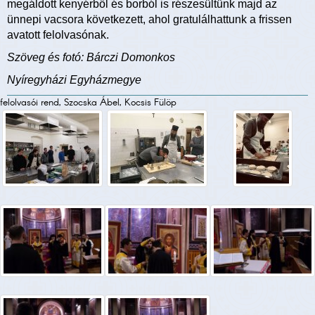
megáldott kenyérből és borból is részesültünk majd az
ünnepi vacsora következett, ahol gratulálhattunk a frissen
avatott felolvasónak.
Szöveg és fotó: Bárczi Domonkos
Nyíregyházi Egyházmegye
felolvasói rend, Szocska Ábel, Kocsis Fülöp