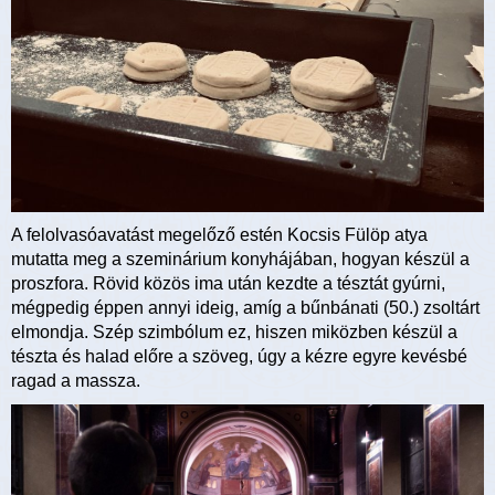
A felolvasóavatást megelőző estén Kocsis Fülöp atya
mutatta meg a szeminárium konyhájában, hogyan készül a
proszfora. Rövid közös ima után kezdte a tésztát gyúrni,
mégpedig éppen annyi ideig, amíg a bűnbánati (50.) zsoltárt
elmondja. Szép szimbólum ez, hiszen miközben készül a
tészta és halad előre a szöveg, úgy a kézre egyre kevésbé
ragad a massza.