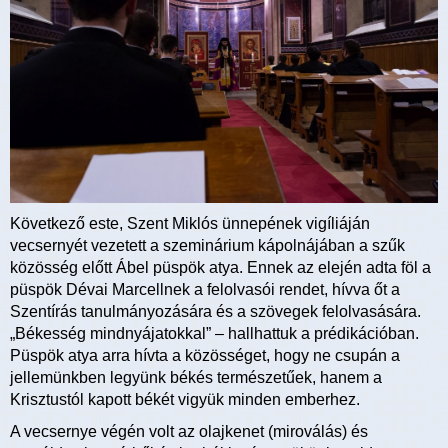
Következő este, Szent Miklós ünnepének vigíliáján
vecsernyét vezetett a szeminárium kápolnájában a szűk
közösség előtt Ábel püspök atya. Ennek az elején adta föl a
püspök Dévai Marcellnek a felolvasói rendet, hívva őt a
Szentírás tanulmányozására és a szövegek felolvasására.
„Békesség mindnyájatokkal” – hallhattuk a prédikációban.
Püspök atya arra hívta a közösséget, hogy ne csupán a
jellemünkben legyünk békés természetűek, hanem a
Krisztustól kapott békét vigyük minden emberhez.
A vecsernye végén volt az olajkenet (miroválás) és