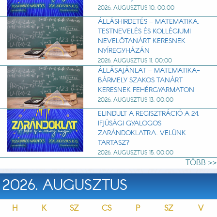
2026. AUGUSZTUS 10. 00:00
ÁLLÁSHIRDETÉS – MATEMATIKA,
TESTNEVELÉS ÉS KOLLÉGIUMI
NEVELŐTANÁRT KERESNEK
NYÍREGYHÁZÁN
2026. AUGUSZTUS 11. 00:00
ÁLLÁSAJÁNLAT – MATEMATIKA-
BÁRMELY SZAKOS TANÁRT
KERESNEK FEHÉRGYARMATON
2026. AUGUSZTUS 13. 00:00
ELINDULT A REGISZTRÁCIÓ A 24.
IFJÚSÁGI GYALOGOS
ZARÁNDOKLATRA. VELÜNK
TARTASZ?
2026. AUGUSZTUS 15. 00:00
TÖBB >>
2026. AUGUSZTUS
H
K
SZ
CS
P
SZ
V