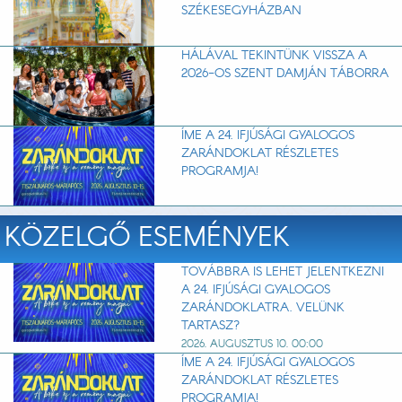
SZÉKESEGYHÁZBAN
HÁLÁVAL TEKINTÜNK VISSZA A
2026-OS SZENT DAMJÁN TÁBORRA
ÍME A 24. IFJÚSÁGI GYALOGOS
ZARÁNDOKLAT RÉSZLETES
PROGRAMJA!
KÖZELGŐ ESEMÉNYEK
TOVÁBBRA IS LEHET JELENTKEZNI
A 24. IFJÚSÁGI GYALOGOS
ZARÁNDOKLATRA. VELÜNK
TARTASZ?
2026. AUGUSZTUS 10. 00:00
ÍME A 24. IFJÚSÁGI GYALOGOS
ZARÁNDOKLAT RÉSZLETES
PROGRAMJA!