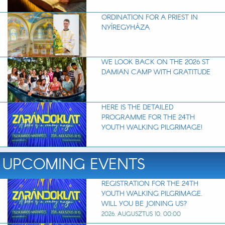
ORDINATION FOR A PRIEST IN
NYÍREGYHÁZA
WE LOOK BACK ON THE 2026 ST
DAMIAN CAMP WITH GRATITUDE
HERE IS THE DETAILED
PROGRAMME FOR THE 24TH
YOUTH WALKING PILGRIMAGE!
UPCOMING EVENTS
REGISTRATION FOR THE 24TH
YOUTH WALKING PILGRIMAGE.
WILL YOU BE JOINING US?
2026. AUGUSZTUS 10. 00:00