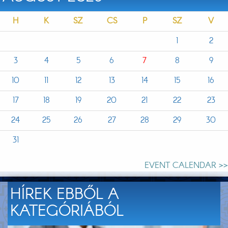
H
K
SZ
CS
P
SZ
V
1
2
3
4
5
6
7
8
9
10
11
12
13
14
15
16
17
18
19
20
21
22
23
24
25
26
27
28
29
30
31
EVENT CALENDAR >>
HÍREK EBBŐL A
KATEGÓRIÁBÓL