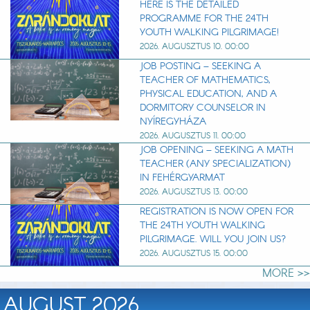
HERE IS THE DETAILED
PROGRAMME FOR THE 24TH
YOUTH WALKING PILGRIMAGE!
2026. AUGUSZTUS 10. 00:00
JOB POSTING – SEEKING A
TEACHER OF MATHEMATICS,
PHYSICAL EDUCATION, AND A
DORMITORY COUNSELOR IN
NYÍREGYHÁZA
2026. AUGUSZTUS 11. 00:00
JOB OPENING – SEEKING A MATH
TEACHER (ANY SPECIALIZATION)
IN FEHÉRGYARMAT
2026. AUGUSZTUS 13. 00:00
REGISTRATION IS NOW OPEN FOR
THE 24TH YOUTH WALKING
PILGRIMAGE. WILL YOU JOIN US?
2026. AUGUSZTUS 15. 00:00
MORE >>
AUGUST 2026