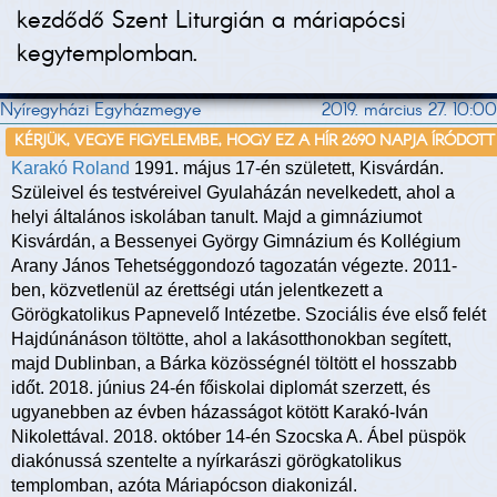
kezdődő Szent Liturgián a máriapócsi
kegytemplomban.
Nyíregyházi Egyházmegye
2019. március 27. 10:00
KÉRJÜK, VEGYE FIGYELEMBE, HOGY EZ A HÍR 2690 NAPJA ÍRÓDOTT
Karakó Roland
1991. május 17-én született, Kisvárdán.
Szüleivel és testvéreivel Gyulaházán nevelkedett, ahol a
helyi általános iskolában tanult. Majd a gimnáziumot
Kisvárdán, a Bessenyei György Gimnázium és Kollégium
Arany János Tehetséggondozó tagozatán végezte. 2011-
ben, közvetlenül az érettségi után jelentkezett a
Görögkatolikus Papnevelő Intézetbe. Szociális éve első felét
Hajdúnánáson töltötte, ahol a lakásotthonokban segített,
majd Dublinban, a Bárka közösségnél töltött el hosszabb
időt. 2018. június 24-én főiskolai diplomát szerzett, és
ugyanebben az évben házasságot kötött Karakó-Iván
Nikolettával. 2018. október 14-én Szocska A. Ábel püspök
diakónussá szentelte a nyírkarászi görögkatolikus
templomban, azóta Máriapócson diakonizál.