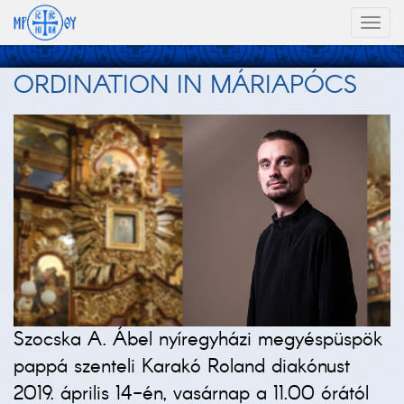
Toggl
naviga
ORDINATION IN MÁRIAPÓCS
Szocska A. Ábel nyíregyházi megyéspüspök
pappá szenteli Karakó Roland diakónust
2019. április 14-én, vasárnap a 11.00 órától