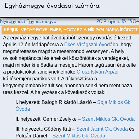
Egyházmegye óvodásai számára.
Nyíregyházi Egyházmegye
2019. április 15. 13:04
KÉRJÜK, VEGYE FIGYELEMBE, HOGY EZ A HÍR 2674 NAPJA ÍRÓDOTT
Az egyházmegye hat óvodájából tizenegy óvodás érkezett
április 12-én Máriapócsra a
Ékes Virágszál-óvodába
, hogy
megmérettesse magát a mesemondó versenyen. A helyi
ovisok néptánccal és énekkel köszöntötték a vendégeket,
majd mindenki előadta a meséjét. Három tagú zsűri értékelte
a produkciókat, amelynek elnöke
Orosz István Árpád
kállósemjéni parókus volt. A díjkiosztásra a
kegytemplomban került sor, ahonnan senki nem ment haza
üres kézzel. A helyezések a következők voltak:
I. helyezett: Balogh Rikárdó László –
Sója Miklós Gk.
Óvoda
II. helyezett: Gerner Zselyke –
Szent Miklós Gk. Óvoda
III. helyezett: Gődény Kitti –
Szent Jácint Gk. Óvoda
és
Polgári Dániel –
Szent Miklós Gk. Óvoda