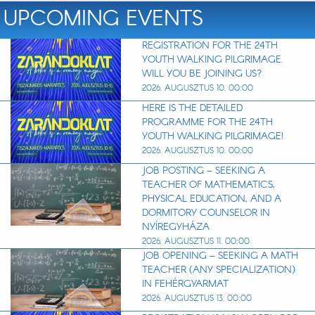
UPCOMING EVENTS
REGISTRATION FOR THE 24TH
YOUTH WALKING PILGRIMAGE.
WILL YOU BE JOINING US?
2026. AUGUSZTUS 10. 00:00
HERE IS THE DETAILED
PROGRAMME FOR THE 24TH
YOUTH WALKING PILGRIMAGE!
2026. AUGUSZTUS 10. 00:00
JOB POSTING – SEEKING A
TEACHER OF MATHEMATICS,
PHYSICAL EDUCATION, AND A
DORMITORY COUNSELOR IN
NYÍREGYHÁZA
2026. AUGUSZTUS 11. 00:00
JOB OPENING – SEEKING A MATH
TEACHER (ANY SPECIALIZATION)
IN FEHÉRGYARMAT
2026. AUGUSZTUS 13. 00:00