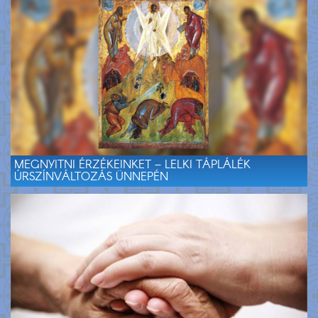
MEGNYITNI ÉRZÉKEINKET – LELKI TÁPLÁLÉK
ÚRSZÍNVÁLTOZÁS ÜNNEPÉN