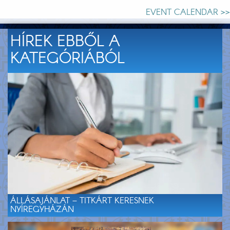
EVENT CALENDAR >>
HÍREK EBBŐL A
KATEGÓRIÁBÓL
ÁLLÁSAJÁNLAT – TITKÁRT KERESNEK
NYÍREGYHÁZÁN