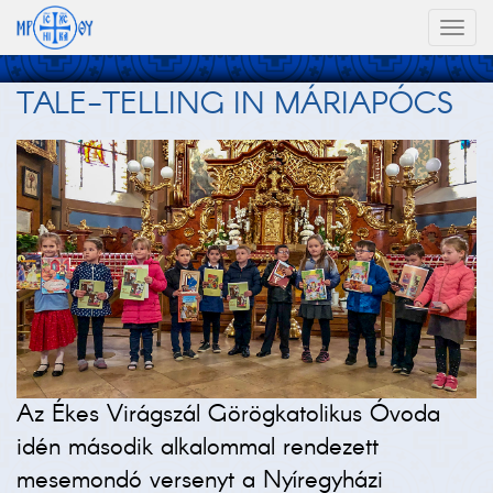
Toggl
naviga
TALE-TELLING IN MÁRIAPÓCS
Az Ékes Virágszál Görögkatolikus Óvoda
idén második alkalommal rendezett
mesemondó versenyt a Nyíregyházi