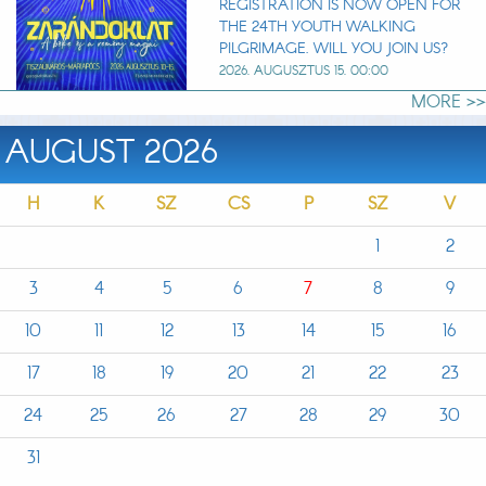
REGISTRATION IS NOW OPEN FOR
THE 24TH YOUTH WALKING
PILGRIMAGE. WILL YOU JOIN US?
2026. AUGUSZTUS 15. 00:00
MORE >>
AUGUST 2026
H
K
SZ
CS
P
SZ
V
1
2
3
4
5
6
7
8
9
10
11
12
13
14
15
16
17
18
19
20
21
22
23
24
25
26
27
28
29
30
31