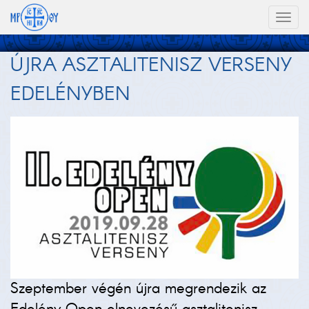
Toggl
naviga
ÚJRA ASZTALITENISZ VERSENY
EDELÉNYBEN
Szeptember végén újra megrendezik az