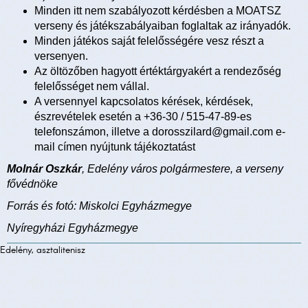
Minden itt nem szabályozott kérdésben a MOATSZ
verseny és játékszabályaiban foglaltak az irányadók.
Minden játékos saját felelősségére vesz részt a
versenyen.
Az öltözőben hagyott értéktárgyakért a rendezőség
felelősséget nem vállal.
A versennyel kapcsolatos kérések, kérdések,
észrevételek esetén a +36-30 / 515-47-89-es
telefonszámon, illetve a dorosszilard@gmail.com e-
mail címen nyújtunk tájékoztatást
Molnár Oszkár
, Edelény város polgármestere, a verseny
fővédnöke
Forrás és fotó: Miskolci Egyházmegye
Nyíregyházi Egyházmegye
Edelény, asztalitenisz