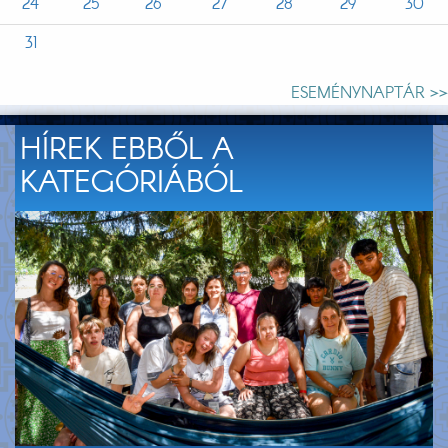
24
25
26
27
28
29
30
31
ESEMÉNYNAPTÁR >>
HÍREK EBBŐL A
KATEGÓRIÁBÓL