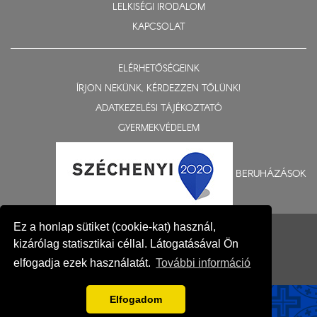
LELKISÉGI IRODALOM
KAPCSOLAT
ELÉRHETŐSÉGEINK
ÍRJON NEKÜNK, KÉRDEZZEN TŐLÜNK!
ADATKEZELÉSI TÁJÉKOZTATÓ
GYERMEKVÉDELEM
BERUHÁZÁSOK
© 2015-2026 Nyíregyházi Egyházmegye
Ez a honlap sütiket (cookie-kat) használ,
kizárólag statisztikai céllal. Látogatásával Ön
Impresszum
elfogadja ezek használatát.
További információ
Fejlesztés: Gerner Attila, Zadubenszki Norbert
Elfogadom