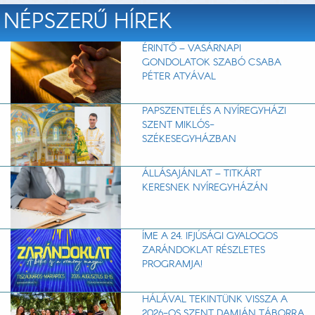
NÉPSZERŰ HÍREK
ÉRINTŐ – VASÁRNAPI
GONDOLATOK SZABÓ CSABA
PÉTER ATYÁVAL
PAPSZENTELÉS A NYÍREGYHÁZI
SZENT MIKLÓS-
SZÉKESEGYHÁZBAN
ÁLLÁSAJÁNLAT – TITKÁRT
KERESNEK NYÍREGYHÁZÁN
ÍME A 24. IFJÚSÁGI GYALOGOS
ZARÁNDOKLAT RÉSZLETES
PROGRAMJA!
HÁLÁVAL TEKINTÜNK VISSZA A
2026-OS SZENT DAMJÁN TÁBORRA