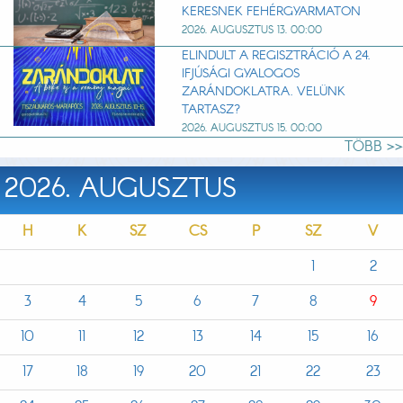
KERESNEK FEHÉRGYARMATON
2026. AUGUSZTUS 13. 00:00
ELINDULT A REGISZTRÁCIÓ A 24.
IFJÚSÁGI GYALOGOS
ZARÁNDOKLATRA. VELÜNK
TARTASZ?
2026. AUGUSZTUS 15. 00:00
TÖBB >>
2026. AUGUSZTUS
H
K
SZ
CS
P
SZ
V
1
2
3
4
5
6
7
8
9
10
11
12
13
14
15
16
17
18
19
20
21
22
23