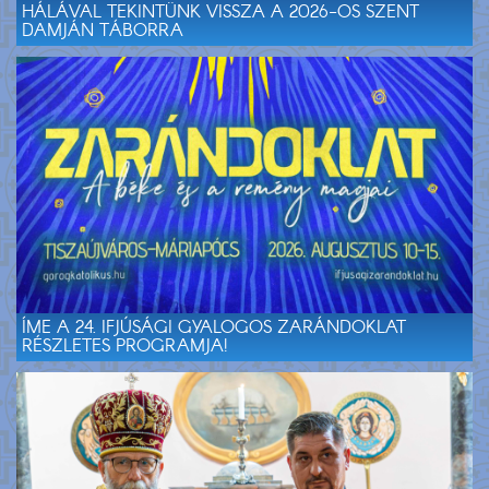
HÁLÁVAL TEKINTÜNK VISSZA A 2026-OS SZENT
DAMJÁN TÁBORRA
ÍME A 24. IFJÚSÁGI GYALOGOS ZARÁNDOKLAT
RÉSZLETES PROGRAMJA!