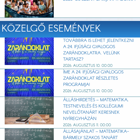
KÖZELGŐ ESEMÉNYEK
TOVÁBBRA IS LEHET JELENTKEZNI
A 24. IFJÚSÁGI GYALOGOS
ZARÁNDOKLATRA. VELÜNK
TARTASZ?
2026. AUGUSZTUS 10. 00:00
ÍME A 24. IFJÚSÁGI GYALOGOS
ZARÁNDOKLAT RÉSZLETES
PROGRAMJA!
2026. AUGUSZTUS 10. 00:00
ÁLLÁSHIRDETÉS – MATEMATIKA,
TESTNEVELÉS ÉS KOLLÉGIUMI
NEVELŐTANÁRT KERESNEK
NYÍREGYHÁZÁN
2026. AUGUSZTUS 11. 00:00
ÁLLÁSAJÁNLAT – MATEMATIKA-
BÁRMELY SZAKOS TANÁRT