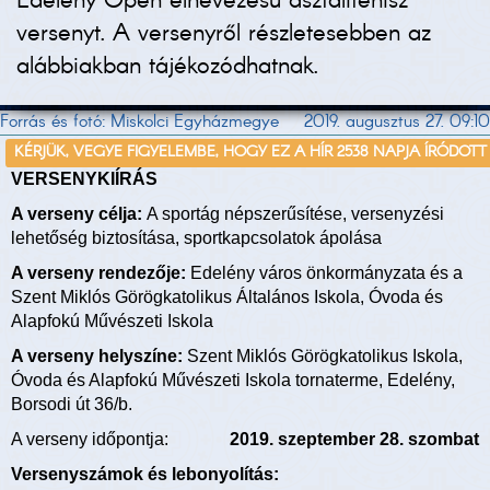
Edelény Open elnevezésű asztalitenisz
versenyt. A versenyről részletesebben az
alábbiakban tájékozódhatnak.
Forrás és fotó: Miskolci Egyházmegye
2019. augusztus 27. 09:10
KÉRJÜK, VEGYE FIGYELEMBE, HOGY EZ A HÍR 2538 NAPJA ÍRÓDOTT
VERSENYKIÍRÁS
A verseny célja:
A sportág népszerűsítése, versenyzési
lehetőség biztosítása, sportkapcsolatok ápolása
A verseny rendezője:
Edelény város önkormányzata és a
Szent Miklós Görögkatolikus Általános Iskola, Óvoda és
Alapfokú Művészeti Iskola
A verseny helyszíne:
Szent Miklós Görögkatolikus Iskola,
Óvoda és Alapfokú Művészeti Iskola tornaterme, Edelény,
Borsodi út 36/b.
A verseny időpontja:
2019. szeptember 28. szombat
Versenyszámok és lebonyolítás: