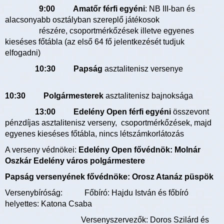
9:00
Amatőr
férfi egyéni
: NB III-ban és
alacsonyabb osztályban szereplő játékosok
részére, csoportmérkőzések illetve egyenes
kieséses főtábla (az első 64 fő jelentkezését tudjuk
elfogadni)
10:30 Papság
asztalitenisz versenye
10:30
Polgármesterek
asztalitenisz
bajnoksága
13:00
Edelény Open
férfi
egyéni
összevont
pénzdíjas asztalitenisz verseny, csoportmérkőzések, majd
egyenes kieséses főtábla, nincs létszámkorlátozás
A verseny védnökei:
Edelény Open fővédnök: Molnár
Oszkár Edelény város polgármestere
Papság versenyének fővédnöke: Orosz Atanáz püspök
Versenybíróság: Főbíró: Hajdu István és főbíró
helyettes: Katona Csaba
Versenyszervezők: Doros Szilárd és