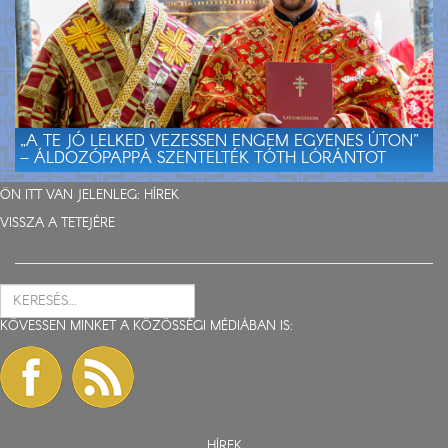
„A TE JÓ LELKED VEZESSEN ENGEM EGYENES ÚTON”
– ÁLDOZÓPAPPÁ SZENTELTÉK TÓTH LÓRÁNTOT
ÖN ITT VAN JELENLEG:
HÍREK
VISSZA A TETEJÉRE
KÖVESSEN MINKET A KÖZÖSSÉGI MÉDIÁBAN IS:
HÍREK