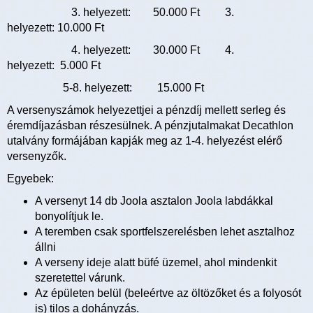
3. helyezett: 50.000 Ft 3.
helyezett: 10.000 Ft
4. helyezett: 30.000 Ft 4.
helyezett: 5.000 Ft
5-8. helyezett: 15.000 Ft
A versenyszámok helyezettjei a pénzdíj mellett serleg és
éremdíjazásban részesülnek. A pénzjutalmakat Decathlon
utalvány formájában kapják meg az 1-4. helyezést elérő
versenyzők.
Egyebek:
A versenyt 14 db Joola asztalon Joola labdákkal
bonyolítjuk le.
A teremben csak sportfelszerelésben lehet asztalhoz
állni
A verseny ideje alatt büfé üzemel, ahol mindenkit
szeretettel várunk.
Az épületen belül (beleértve az öltözőket és a folyosót
is) tilos a dohányzás.