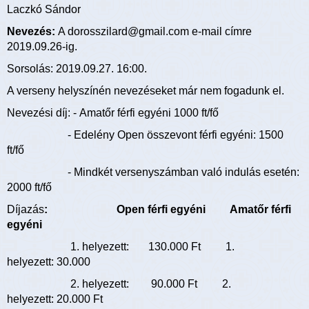
Laczkó Sándor
Nevezés:
A dorosszilard@gmail.com e-mail címre
2019.09.26-ig.
Sorsolás: 2019.09.27. 16:00.
A verseny helyszínén nevezéseket már nem fogadunk el.
Nevezési
díj: - Amatőr férfi egyéni 1000 ft/fő
- Edelény Open összevont férfi egyéni: 1500
ft/fő
- Mindkét versenyszámban való indulás esetén:
2000 ft/fő
Díjazás
:
Open férfi egyéni Amatőr férfi
egyéni
1. helyezett: 130.000 Ft 1.
helyezett: 30.000
2. helyezett: 90.000 Ft 2.
helyezett: 20.000 Ft