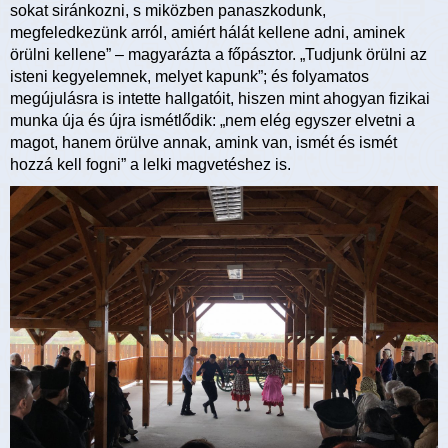
sokat siránkozni, s miközben panaszkodunk,
megfeledkezünk arról, amiért hálát kellene adni, aminek
örülni kellene” – magyarázta a főpásztor. „Tudjunk örülni az
isteni kegyelemnek, melyet kapunk”; és folyamatos
megújulásra is intette hallgatóit, hiszen mint ahogyan fizikai
munka úja és újra ismétlődik: „nem elég egyszer elvetni a
magot, hanem örülve annak, amink van, ismét és ismét
hozzá kell fogni” a lelki magvetéshez is.