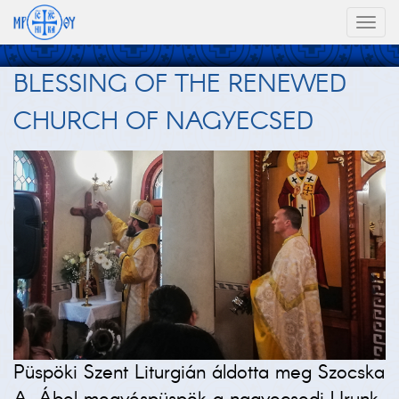
Toggl
naviga
BLESSING OF THE RENEWED
CHURCH OF NAGYECSED
Püspöki Szent Liturgián áldotta meg Szocska