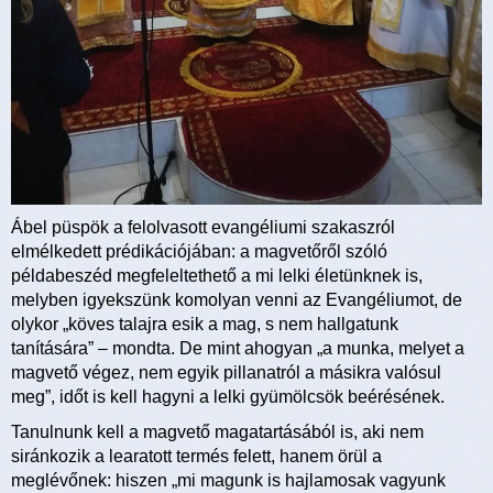
Ábel püspök a felolvasott evangéliumi szakaszról
elmélkedett prédikációjában: a magvetőről szóló
példabeszéd megfeleltethető a mi lelki életünknek is,
melyben igyekszünk komolyan venni az Evangéliumot, de
olykor „köves talajra esik a mag, s nem hallgatunk
tanítására” – mondta. De mint ahogyan „a munka, melyet a
magvető végez, nem egyik pillanatról a másikra valósul
meg”, időt is kell hagyni a lelki gyümölcsök beérésének.
Tanulnunk kell a magvető magatartásából is, aki nem
siránkozik a learatott termés felett, hanem örül a
meglévőnek: hiszen „mi magunk is hajlamosak vagyunk