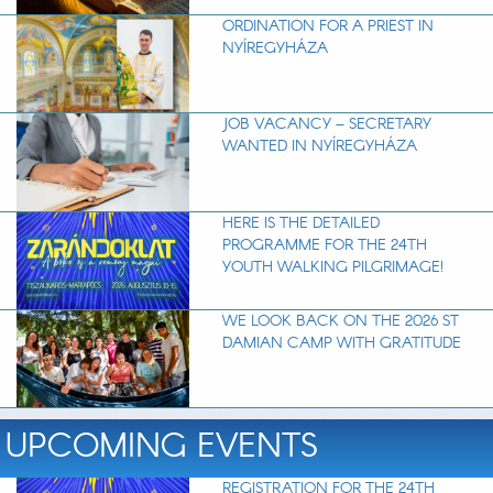
ORDINATION FOR A PRIEST IN
NYÍREGYHÁZA
JOB VACANCY – SECRETARY
WANTED IN NYÍREGYHÁZA
HERE IS THE DETAILED
PROGRAMME FOR THE 24TH
YOUTH WALKING PILGRIMAGE!
WE LOOK BACK ON THE 2026 ST
DAMIAN CAMP WITH GRATITUDE
UPCOMING EVENTS
REGISTRATION FOR THE 24TH