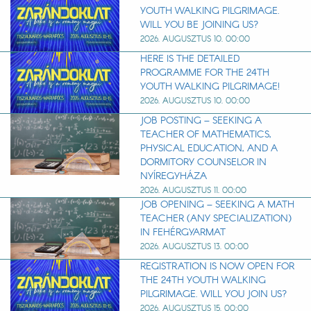
YOUTH WALKING PILGRIMAGE.
WILL YOU BE JOINING US?
2026. AUGUSZTUS 10. 00:00
HERE IS THE DETAILED
PROGRAMME FOR THE 24TH
YOUTH WALKING PILGRIMAGE!
2026. AUGUSZTUS 10. 00:00
JOB POSTING – SEEKING A
TEACHER OF MATHEMATICS,
PHYSICAL EDUCATION, AND A
DORMITORY COUNSELOR IN
NYÍREGYHÁZA
2026. AUGUSZTUS 11. 00:00
JOB OPENING – SEEKING A MATH
TEACHER (ANY SPECIALIZATION)
IN FEHÉRGYARMAT
2026. AUGUSZTUS 13. 00:00
REGISTRATION IS NOW OPEN FOR
THE 24TH YOUTH WALKING
PILGRIMAGE. WILL YOU JOIN US?
2026. AUGUSZTUS 15. 00:00