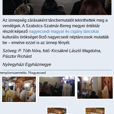
Az ünnepség zárásaként táncbemutatót tekinthettek meg a
vendégek. A Szabolcs-Szatmár-Bereg megyei értéktár
részét képező
nagyecsedi magyar és cigány táncokat
kulturális örökséget őrző nagyecsedi néptáncosok mutatták
be – emelve ezzel is az ünnep fényét.
Szöveg: P. Tóth Nóra, fotó: Kicsákné László Magdolna,
Pásztor Richárd
Nyíregyházi Egyházmegye
templomszentelés, Nagyecsed