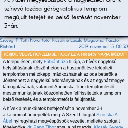
A. Ábel megyéspüspök a nagyecsedi Urunk
színeváltozása görögkatolikus templom
megújult tetejét és belső festését november
3-án.
Szöveg: P. Tóth Nóra, fotó: Kicsákné László Magdolna, Pásztor
Richárd
2019. november 15. 08:50
KÉRJÜK, VEGYE FIGYELEMBE, HOGY EZ A HÍR 2459 NAPJA ÍRÓDOTT
A településen, mely
Fábiánháza
filiája, a hívők nagyfokú
helytállásának köszönhetően a huszonöt éve felépített
templomban méltóképp imádkozhatnak az oda betérők a
Jóistenhez: a nagylelkű adományoknak és az egyházmegye
támogatásának, valamint Anducska Tibor templomfestő
mester munkájának köszönhetően felfrissítették a templom
belső festését, és a templomtetőt is felújították.
A hívek a munkálatok befejezését a november 3-i
alkalommal ünnepelték meg. A Szent Liturgiát
Szocska A.
Ábel
nyíregyházi megyéspüspök vezette, mellette szolgált
főhelynöke,
dr. Papp Tibor
atya, a házgazda,
Kicsák György