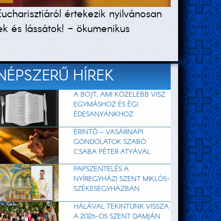
charisztiáról értekezik nyilvánosan
tek és lássátok! - ökumenikus
NÉPSZERŰ HÍREK
A BÖJT, AMI KÖZELEBB VISZ
EGYMÁSHOZ ÉS ÉGI
ÉDESANYÁNKHOZ
ÉRINTŐ – VASÁRNAPI
GONDOLATOK SZABÓ
CSABA PÉTER ATYÁVAL
PAPSZENTELÉS A
NYÍREGYHÁZI SZENT MIKLÓS-
SZÉKESEGYHÁZBAN
HÁLÁVAL TEKINTÜNK VISSZA
A 2026-OS SZENT DAMJÁN