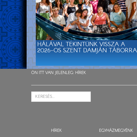
HÁLÁVAL TEKINTÜNK VISSZA A
2026-OS SZENT DAMJÁN TÁBORRA
ÖN ITT VAN JELENLEG:
HÍREK
HÍREK
EGYHÁZMEGYÉNK