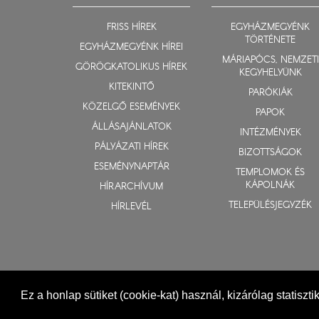
FRISS HÍREK
EGYHÁZMEGYÉNK
TÖRTÉNETE
EGYHÁZMEGYÉNK HÍREI
MÁRIAPÓCS, NEMZETI
GÖRÖGKATOLIKUS HÍREK
KEGYHELYÜNK
KITEKINTŐ
PARÓKIÁK
KÖZELGŐ ESEMÉNYEK
PAPOK
ÁLLÁSAJÁNLATOK
INTÉZMÉNYEK
PÁLYÁZATI HÍREK
BIZOTTSÁGOK
ESEMÉNYNAPTÁR
TEMPLOMOK ÉS
KÁPOLNÁK
HÍRARCHÍVUM
TELEPÜLÉSJEGYZÉK
HÍRLEVÉL
Ez a honlap sütiket (cookie-kat) használ, kizárólag statiszt
© 2015-2026 Nyíregyházi Egyházmegye