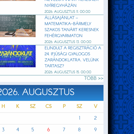
NYÍREGYHÁZÁN
2026. AUGUSZTUS 11. 00:00
ÁLLÁSAJÁNLAT –
MATEMATIKA-BÁRMELY
SZAKOS TANÁRT KERESNEK
FEHÉRGYARMATON
2026. AUGUSZTUS 13. 00:00
ELINDULT A REGISZTRÁCIÓ A
24. IFJÚSÁGI GYALOGOS
ZARÁNDOKLATRA. VELÜNK
TARTASZ?
2026. AUGUSZTUS 15. 00:00
TÖBB >>
2026. AUGUSZTUS
H
K
SZ
CS
P
SZ
V
1
2
3
4
5
6
7
8
9