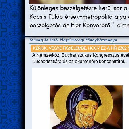
Különleges beszélgetésre kerül sor a
Kocsis Fülöp érsek-metropolita atya 
beszélgetés az Élet Kenyeréről" cím
Szöveg és fotó: Hajdúdorogi Főegyházmegye
KÉRJÜK, VEGYE FIGYELEMBE, HOGY EZ A HÍR 2382
A Nemzetközi Eucharisztikus Kongresszus évéb
Eucharisztiára és az ökumenére koncentrálni.