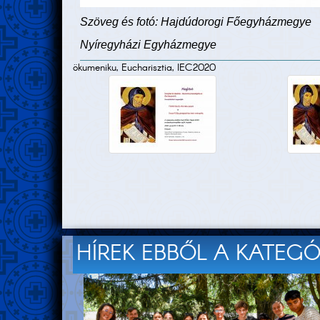
Szöveg és fotó: Hajdúdorogi Főegyházmegye
Nyíregyházi Egyházmegye
ökumeniku, Eucharisztia, IEC2020
HÍREK EBBŐL A KATEG