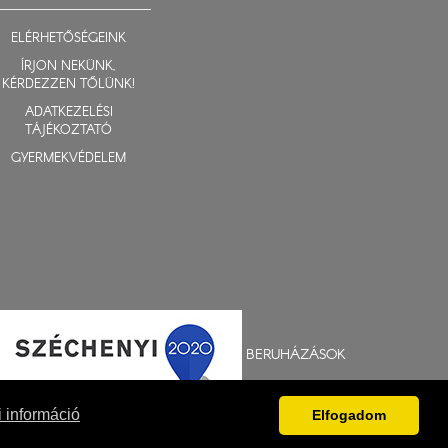
ELÉRHETŐSÉGEINK
ÍRJON NEKÜNK,
KÉRDEZZEN TŐLÜNK!
ADATKEZELÉSI
TÁJÉKOZTATÓ
GYERMEKVÉDELEM
BERUHÁZÁSOK
 információ
Elfogadom
Fejlesztés: Gerner Attila, Zadubenszki Norbert