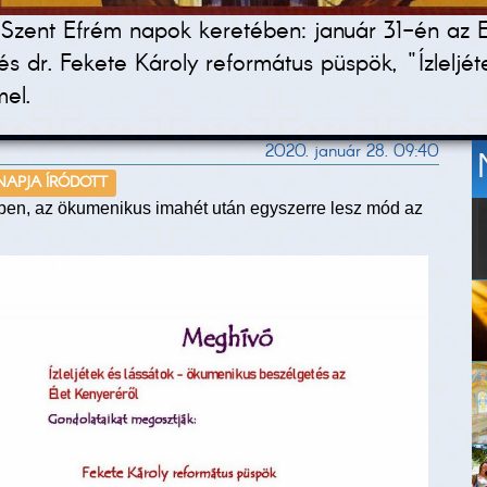
 Szent Efrém napok keretében: január 31-én az Eu
és dr. Fekete Károly református püspök, "Ízleljé
mel.
2020. január 28. 09:40
 NAPJA ÍRÓDOTT
en, az ökumenikus imahét után egyszerre lesz mód az