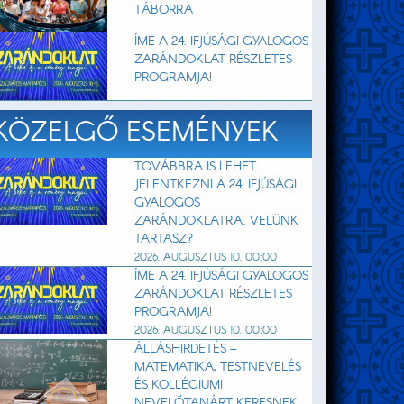
TÁBORRA
ÍME A 24. IFJÚSÁGI GYALOGOS
ZARÁNDOKLAT RÉSZLETES
PROGRAMJA!
KÖZELGŐ ESEMÉNYEK
TOVÁBBRA IS LEHET
JELENTKEZNI A 24. IFJÚSÁGI
GYALOGOS
ZARÁNDOKLATRA. VELÜNK
TARTASZ?
2026. AUGUSZTUS 10. 00:00
ÍME A 24. IFJÚSÁGI GYALOGOS
ZARÁNDOKLAT RÉSZLETES
PROGRAMJA!
2026. AUGUSZTUS 10. 00:00
ÁLLÁSHIRDETÉS –
MATEMATIKA, TESTNEVELÉS
ÉS KOLLÉGIUMI
NEVELŐTANÁRT KERESNEK