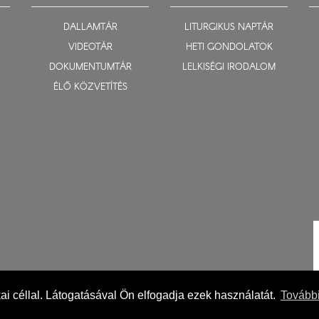
DALLAMTÁR
LITURGIKUS NAPTÁR
VIDEOTÁR
HETI GONDOLATOK
DOKUMENTUMTÁR
LELKISÉGI IRODALOM
ÉLŐ KÖZVETÍTÉS
ikai céllal. Látogatásával Ön elfogadja ezek használatát.
További
Impresszum