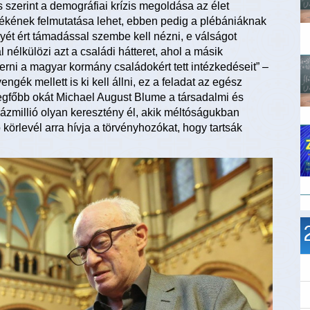
s szerint a demográfiai krízis megoldása az élet
tékének felmutatása lehet, ebben pedig a plébániáknak
ét ért támadással szembe kell nézni, e válságot
l nélkülözi azt a családi hátteret, ahol a másik
smerni a magyar kormány családokért tett intézkedéseit” –
gék mellett is ki kell állni, ez a feladat az egész
 legfőbb okát Michael August Blume a társadalmi és
ázmillió olyan keresztény él, akik méltóságukban
körlevél arra hívja a törvényhozókat, hogy tartsák