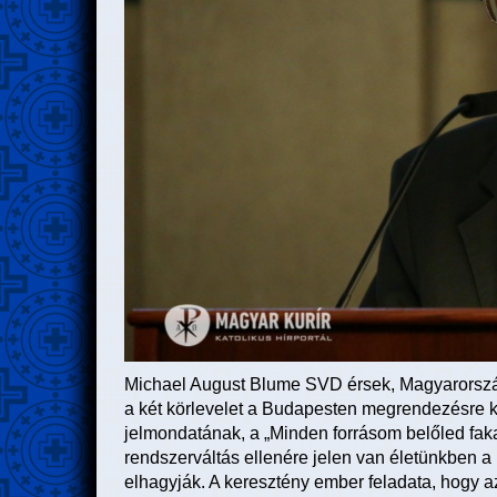
Michael August Blume SVD érsek, Magyarorszá
a két körlevelet a Budapesten megrendezésre 
jelmondatának, a „Minden forrásom belőled faka
rendszerváltás ellenére jelen van életünkben a
elhagyják. A keresztény ember feladata, hogy