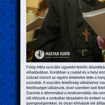
Fülöp Attila szociális ügyekért felelős államtitká
előadásában. Korábban a család és a helyi közö
század viszont az egyéni érdekekre tette a hang
szorultak. A szociális felelősség vállaláshoz m
felelősséget vállalnunk, kivel szemben kell felelő
Szerinte e dilemmákat a rendszerváltás óta nem 
sőt irtózunk a szokatlan társadalmi és emberi
gyengeségeinkkel, és olyan kihívások elé állít