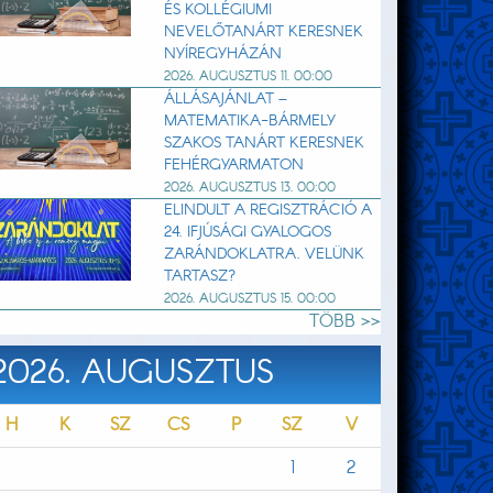
ÉS KOLLÉGIUMI
NEVELŐTANÁRT KERESNEK
NYÍREGYHÁZÁN
2026. AUGUSZTUS 11. 00:00
ÁLLÁSAJÁNLAT –
MATEMATIKA-BÁRMELY
SZAKOS TANÁRT KERESNEK
FEHÉRGYARMATON
2026. AUGUSZTUS 13. 00:00
ELINDULT A REGISZTRÁCIÓ A
24. IFJÚSÁGI GYALOGOS
ZARÁNDOKLATRA. VELÜNK
TARTASZ?
2026. AUGUSZTUS 15. 00:00
TÖBB >>
2026. AUGUSZTUS
H
K
SZ
CS
P
SZ
V
1
2