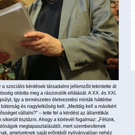
r a szociális kérdések társadalmi jellemzőit tekintette át
sség oldotta meg a rászorulók ellátását. A XX. és XXI.
súlyt, így a természetes életvezetési minták háttérbe
a bátorság és nagylelkűség kell. „Meddig kell a másikért
sséget vállalni?” – tette fel a kérdést az államtitkár.
sikerült tisztázni. Ahogy a körlevél fogalmaz: „Félünk,
 valóságok megtapasztalásától, mert szembesítenek
anak, amelyeknek saját erőnkből nyilvánvalóan nehéz