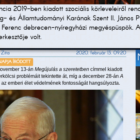
ia 2019-ben kiadott szociális körleveleiről ren
- és Államtudományi Karának Szent II. János Pá
i Ferenc debrecen-nyíregyházi megyéspüspök. A
rkesztője volt.
 Zita
2020. február 13. 09:20
 NAPJA ÍRÓDOTT
november 13-án
Megújulás a szeretetben
címmel kiadott
rkölcsi problémáit tekintette át, míg a december 28-án
A
l az emberi élet védelmének fontosságát hangsúlyozta.