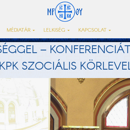
MÉDIATÁR
LELKISÉG
KAPCSOLAT
SSÉGGEL – KONFERENCIÁ
PK SZOCIÁLIS KÖRLEVE