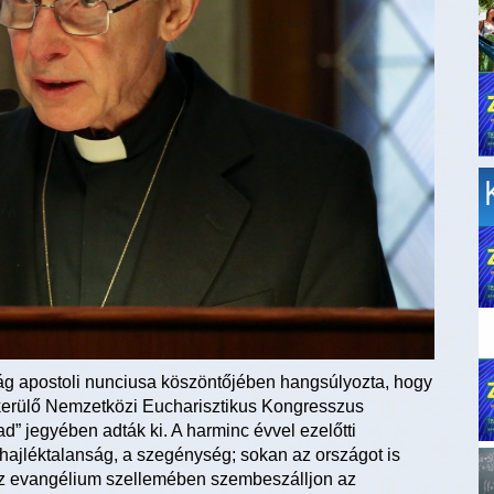
g apostoli nunciusa köszöntőjében hangsúlyozta, hogy
kerülő Nemzetközi Eucharisztikus Kongresszus
d” jegyében adták ki. A harminc évvel ezelőtti
 hajléktalanság, a szegénység; sokan az országot is
 az evangélium szellemében szembeszálljon az