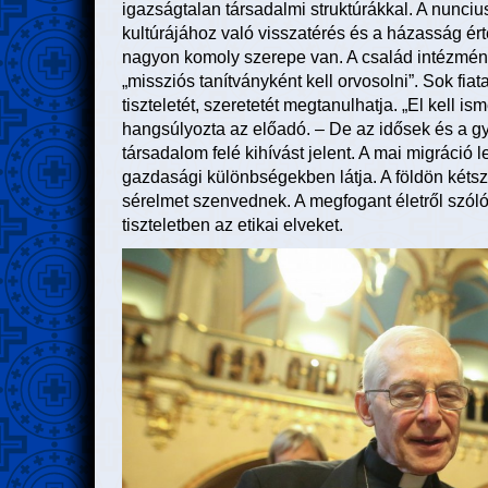
igazságtalan társadalmi struktúrákkal. A nunciu
kultúrájához való visszatérés és a házasság ér
nagyon komoly szerepe van. A család intézmény
„missziós tanítványként kell orvosolni”. Sok fiata
tiszteletét, szeretetét megtanulhatja. „El kell i
hangsúlyozta az előadó. – De az idősek és a gyen
társadalom felé kihívást jelent. A mai migráció
gazdasági különbségekben látja. A földön kétsz
sérelmet szenvednek. A megfogant életről szóló 
tiszteletben az etikai elveket.