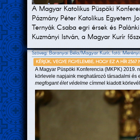
A Magyar Katolikus Püspöki Konferenc
Pázmány Péter Katolikus Egyetem Jog
Ternyák Csaba egri érsek és Palánk
Kuzmányi István, a Magyar Kurír fősze
Szöveg: Baranyai Béla/Magyar Kurír, fotó: Merényi
KÉRJÜK, VEGYE FIGYELEMBE, HOGY EZ A HÍR 2367
A Magyar Püspöki Konferencia (MKPK) 2019. 
körlevele napjaink meghatározó társadalmi és e
megfogant élet védelme
címmel kiadott körlevé