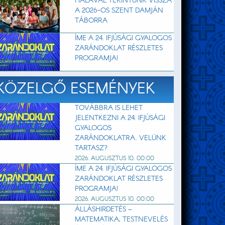
HÁLÁVAL TEKINTÜNK VISSZA
A 2026-OS SZENT DAMJÁN
TÁBORRA
ÍME A 24. IFJÚSÁGI GYALOGOS
ZARÁNDOKLAT RÉSZLETES
PROGRAMJA!
KÖZELGŐ ESEMÉNYEK
TOVÁBBRA IS LEHET
JELENTKEZNI A 24. IFJÚSÁGI
GYALOGOS
ZARÁNDOKLATRA. VELÜNK
TARTASZ?
2026. AUGUSZTUS 10. 00:00
ÍME A 24. IFJÚSÁGI GYALOGOS
ZARÁNDOKLAT RÉSZLETES
PROGRAMJA!
2026. AUGUSZTUS 10. 00:00
ÁLLÁSHIRDETÉS –
MATEMATIKA, TESTNEVELÉS