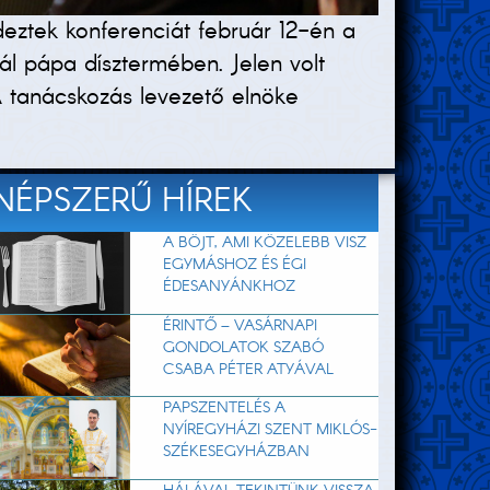
deztek konferenciát február 12-én a
l pápa dísztermében. Jelen volt
 tanácskozás levezető elnöke
NÉPSZERŰ HÍREK
A BÖJT, AMI KÖZELEBB VISZ
EGYMÁSHOZ ÉS ÉGI
ÉDESANYÁNKHOZ
ÉRINTŐ – VASÁRNAPI
GONDOLATOK SZABÓ
CSABA PÉTER ATYÁVAL
PAPSZENTELÉS A
NYÍREGYHÁZI SZENT MIKLÓS-
SZÉKESEGYHÁZBAN