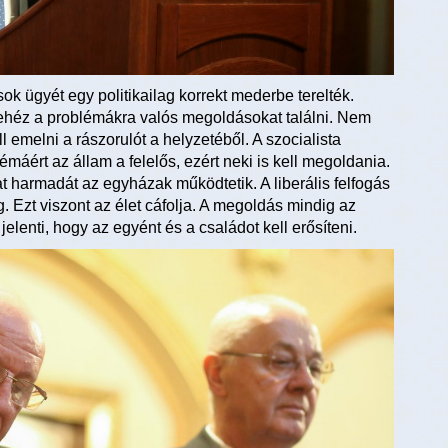
k ügyét egy politikailag korrekt mederbe terelték.
nehéz a problémákra valós megoldásokat találni. Nem
l emelni a rászorulót a helyzetéből. A szocialista
máért az állam a felelős, ezért neki is kell megoldania.
t harmadát az egyházak működtetik. A liberális felfogás
g. Ezt viszont az élet cáfolja. A megoldás mindig az
 jelenti, hogy az egyént és a családot kell erősíteni.