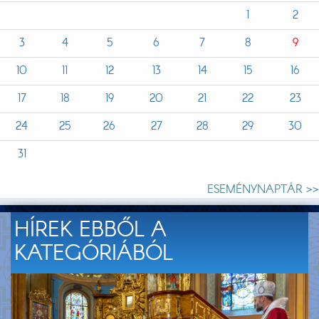
1
2
3
4
5
6
7
8
9
10
11
12
13
14
15
16
17
18
19
20
21
22
23
24
25
26
27
28
29
30
31
ESEMÉNYNAPTÁR >>
HÍREK EBBŐL A
KATEGÓRIÁBÓL