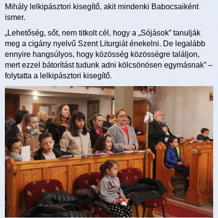
Mihály lelkipásztori kisegítő, akit mindenki Babocsaiként
ismer.
„Lehetőség, sőt, nem titkolt cél, hogy a „Sójások” tanulják
meg a cigány nyelvű Szent Liturgiát énekelni. De legalább
ennyire hangsúlyos, hogy közösség közösségre találjon,
mert ezzel bátorítást tudunk adni kölcsönösen egymásnak” –
folytatta a lelkipásztori kisegítő.