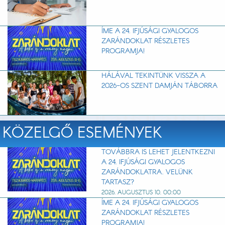
ÍME A 24. IFJÚSÁGI GYALOGOS
ZARÁNDOKLAT RÉSZLETES
PROGRAMJA!
HÁLÁVAL TEKINTÜNK VISSZA A
2026-OS SZENT DAMJÁN TÁBORRA
KÖZELGŐ ESEMÉNYEK
TOVÁBBRA IS LEHET JELENTKEZNI
A 24. IFJÚSÁGI GYALOGOS
ZARÁNDOKLATRA. VELÜNK
TARTASZ?
2026. AUGUSZTUS 10. 00:00
ÍME A 24. IFJÚSÁGI GYALOGOS
ZARÁNDOKLAT RÉSZLETES
PROGRAMJA!