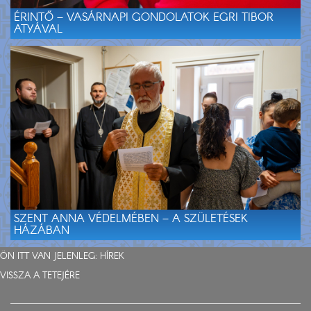
ÉRINTŐ – VASÁRNAPI GONDOLATOK EGRI TIBOR
ATYÁVAL
SZENT ANNA VÉDELMÉBEN – A SZÜLETÉSEK
HÁZÁBAN
ÖN ITT VAN JELENLEG:
HÍREK
VISSZA A TETEJÉRE