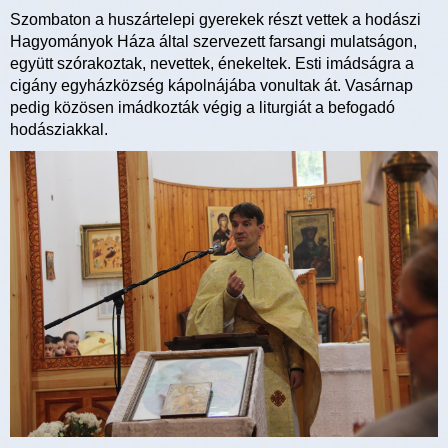
Szombaton a huszártelepi gyerekek részt vettek a hodászi
Hagyományok Háza által szervezett farsangi mulatságon,
együtt szórakoztak, nevettek, énekeltek. Esti imádságra a
cigány egyházközség kápolnájába vonultak át. Vasárnap
pedig közösen imádkozták végig a liturgiát a befogadó
hodásziakkal.