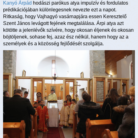
Kanyó Árpád
hodászi parókus atya impulzív és fordulatos
prédikációjában különlegesnek nevezte ezt a napot.
Ritkaság, hogy Vajhagyó vasárnapjára essen Keresztelő
Szent János levágott fejének megtalálása. Árpi atya azt
kötötte a jelenlévők szívére, hogy okosan éljenek és okosan
böjtöljenek, sohase fej, azaz ész nélkül, hanem hogy az a
személyek és a közösség fejlődését szolgálja.