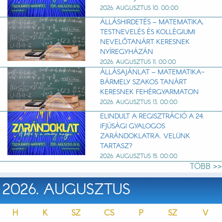
2026. AUGUSZTUS 10. 00:00
ÁLLÁSHIRDETÉS – MATEMATIKA,
TESTNEVELÉS ÉS KOLLÉGIUMI
NEVELŐTANÁRT KERESNEK
NYÍREGYHÁZÁN
2026. AUGUSZTUS 11. 00:00
ÁLLÁSAJÁNLAT – MATEMATIKA-
BÁRMELY SZAKOS TANÁRT
KERESNEK FEHÉRGYARMATON
2026. AUGUSZTUS 13. 00:00
ELINDULT A REGISZTRÁCIÓ A 24.
IFJÚSÁGI GYALOGOS
ZARÁNDOKLATRA. VELÜNK
TARTASZ?
2026. AUGUSZTUS 15. 00:00
TÖBB >>
2026. AUGUSZTUS
H
K
SZ
CS
P
SZ
V