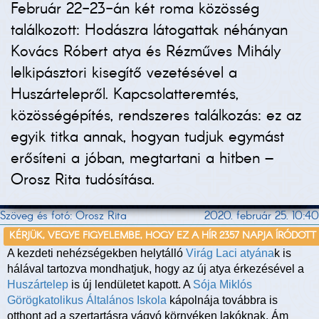
Február 22-23-án két roma közösség
találkozott: Hodászra látogattak néhányan
Kovács Róbert atya és Rézműves Mihály
lelkipásztori kisegítő vezetésével a
Huszártelepről. Kapcsolatteremtés,
közösségépítés, rendszeres találkozás: ez az
egyik titka annak, hogyan tudjuk egymást
erősíteni a jóban, megtartani a hitben –
Orosz Rita tudósítása.
Szöveg és fotó: Orosz Rita
2020. február 25. 10:40
KÉRJÜK, VEGYE FIGYELEMBE, HOGY EZ A HÍR 2357 NAPJA ÍRÓDOTT
A kezdeti nehézségekben helytálló
Virág Laci atyána
k is
hálával tartozva mondhatjuk, hogy az új atya érkezésével a
Huszártelep
is új lendületet kapott. A
Sója Miklós
Görögkatolikus Általános Iskola
kápolnája továbbra is
otthont ad a szertartásra vágyó környéken lakóknak. Ám