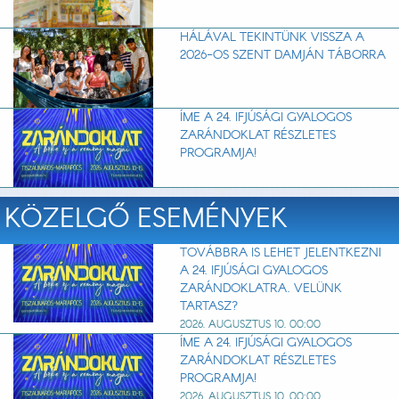
HÁLÁVAL TEKINTÜNK VISSZA A
2026-OS SZENT DAMJÁN TÁBORRA
ÍME A 24. IFJÚSÁGI GYALOGOS
ZARÁNDOKLAT RÉSZLETES
PROGRAMJA!
KÖZELGŐ ESEMÉNYEK
TOVÁBBRA IS LEHET JELENTKEZNI
A 24. IFJÚSÁGI GYALOGOS
ZARÁNDOKLATRA. VELÜNK
TARTASZ?
2026. AUGUSZTUS 10. 00:00
ÍME A 24. IFJÚSÁGI GYALOGOS
ZARÁNDOKLAT RÉSZLETES
PROGRAMJA!
2026. AUGUSZTUS 10. 00:00