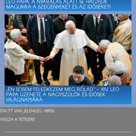
LEÓ PÁPA: A NYARALÁS ALATT SE HAGYJUK
MAGUKRA A SZEGÉNYEKET ÉS AZ IDŐSEKET!
„ÉN SOSEM FELEDKEZEM MEG RÓLAD” – XIV. LEÓ
PÁPA ÜZENETE A NAGYSZÜLŐK ÉS IDŐSEK
VILÁGNAPJÁRA
ÖN ITT VAN JELENLEG:
HÍREK
VISSZA A TETEJÉRE