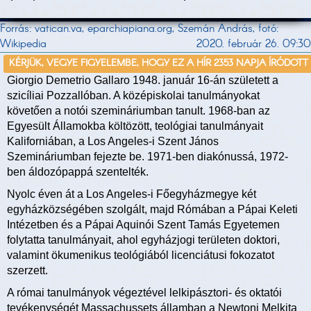
Forrás: vatican.va, eparchiapiana.org, Szemán András, fotó:
Wikipedia
2020. február 26. 09:30
KÉRJÜK, VEGYE FIGYELEMBE, HOGY EZ A HÍR 2353 NAPJA ÍRÓDOTT
Giorgio Demetrio Gallaro 1948. január 16-án született a
szicíliai Pozzallóban. A középiskolai tanulmányokat
követően a notói szemináriumban tanult. 1968-ban az
Egyesült Államokba költözött, teológiai tanulmányait
Kaliforniában, a Los Angeles-i Szent János
Szemináriumban fejezte be. 1971-ben diakónussá, 1972-
ben áldozópappá szentelték.
Nyolc éven át a Los Angeles-i Főegyházmegye két
egyházközségében szolgált, majd Rómában a Pápai Keleti
Intézetben és a Pápai Aquinói Szent Tamás Egyetemen
folytatta tanulmányait, ahol egyházjogi területen doktori,
valamint ökumenikus teológiából licenciátusi fokozatot
szerzett.
A római tanulmányok végeztével lelkipásztori- és oktatói
tevékenységét Massachussets államban a Newtoni Melkita