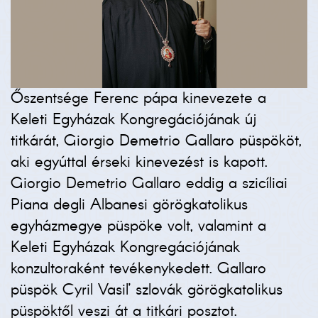
Őszentsége Ferenc pápa kinevezete a
Keleti Egyházak Kongregációjának új
titkárát, Giorgio Demetrio Gallaro püspököt,
aki egyúttal érseki kinevezést is kapott.
Giorgio Demetrio Gallaro eddig a szicíliai
Piana degli Albanesi görögkatolikus
egyházmegye püspöke volt, valamint a
Keleti Egyházak Kongregációjának
konzultoraként tevékenykedett. Gallaro
püspök Cyril Vasiľ szlovák görögkatolikus
püspöktől veszi át a titkári posztot.