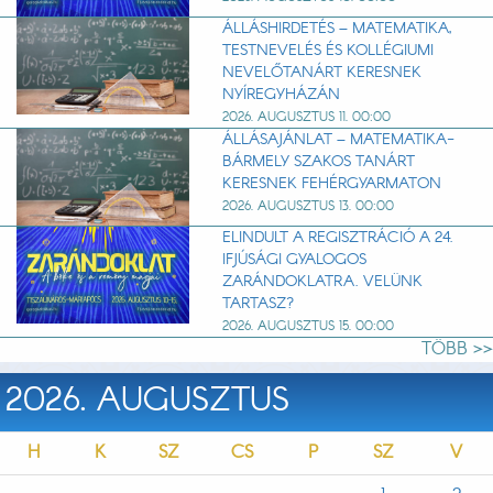
ÁLLÁSHIRDETÉS – MATEMATIKA,
TESTNEVELÉS ÉS KOLLÉGIUMI
NEVELŐTANÁRT KERESNEK
NYÍREGYHÁZÁN
2026. AUGUSZTUS 11. 00:00
ÁLLÁSAJÁNLAT – MATEMATIKA-
BÁRMELY SZAKOS TANÁRT
KERESNEK FEHÉRGYARMATON
2026. AUGUSZTUS 13. 00:00
ELINDULT A REGISZTRÁCIÓ A 24.
IFJÚSÁGI GYALOGOS
ZARÁNDOKLATRA. VELÜNK
TARTASZ?
2026. AUGUSZTUS 15. 00:00
TÖBB >>
2026. AUGUSZTUS
H
K
SZ
CS
P
SZ
V