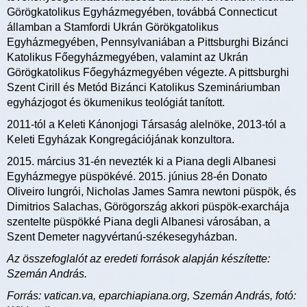
Görögkatolikus Egyházmegyében, továbbá Connecticut
államban a Stamfordi Ukrán Görökgatolikus
Egyházmegyében, Pennsylvaniában a Pittsburghi Bizánci
Katolikus Főegyházmegyében, valamint az Ukrán
Görögkatolikus Főegyházmegyében végezte. A pittsburghi
Szent Cirill és Metód Bizánci Katolikus Szemináriumban
egyházjogot és ökumenikus teológiát tanított.
2011-tól a Keleti Kánonjogi Társaság alelnöke, 2013-tól a
Keleti Egyházak Kongregációjának konzultora.
2015. március 31-én nevezték ki a Piana degli Albanesi
Egyházmegye püspökévé. 2015. június 28-én Donato
Oliveiro lungrói, Nicholas James Samra newtoni püspök, és
Dimitrios Salachas, Görögország akkori püspök-exarchája
szentelte püspökké Piana degli Albanesi városában, a
Szent Demeter nagyvértanú-székesegyházban.
Az összefoglalót az eredeti források alapján készítette:
Szemán András.
Forrás: vatican.va, eparchiapiana.org, Szemán András, fotó: