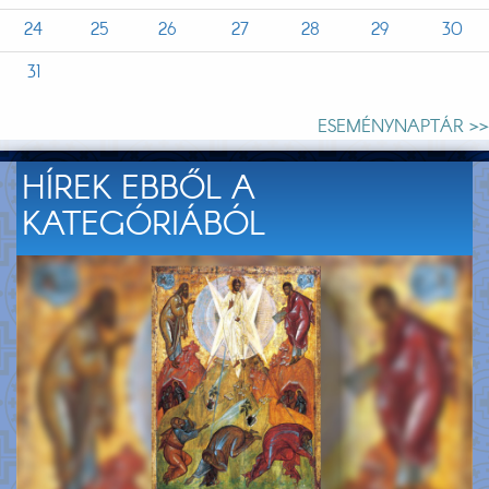
24
25
26
27
28
29
30
31
ESEMÉNYNAPTÁR >>
HÍREK EBBŐL A
KATEGÓRIÁBÓL