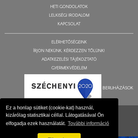
HETI GONDOLATOK
LELKISÉGI IRODALOM
KAPCSOLAT
ELÉRHETŐSÉGEINK
ÍRJON NEKÜNK, KÉRDEZZEN TŐLÜNK!
ADATKEZELÉSI TÁJÉKOZTATÓ
GYERMEKVÉDELEM
BERUHÁZÁSOK
Ez a honlap sütiket (cookie-kat) használ,
© 2015-2026 Nyíregyházi Egyházmegye
kizárólag statisztikai céllal. Látogatásával Ön
Impresszum
elfogadja ezek használatát.
További információ
Fejlesztés: Gerner Attila, Zadubenszki Norbert