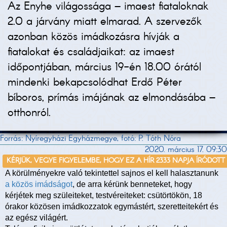
Az Enyhe világossága – imaest fiataloknak
2.0 a járvány miatt elmarad. A szervezők
azonban közös imádkozásra hívják a
fiatalokat és családjaikat: az imaest
időpontjában, március 19-én 18.00 órától
mindenki bekapcsolódhat Erdő Péter
bíboros, prímás imájának az elmondásába –
otthonról.
Forrás: Nyíregyházi Egyházmegye, fotó: P. Tóth Nóra
2020. március 17. 09:30
KÉRJÜK, VEGYE FIGYELEMBE, HOGY EZ A HÍR 2333 NAPJA ÍRÓDOTT
A körülményekre való tekintettel sajnos el kell halasztanunk
a közös imádságot
, de arra kérünk benneteket, hogy
kérjétek meg szüleiteket, testvéreiteket: csütörtökön, 18
órakor közösen imádkozzatok egymástért, szeretteitekért és
az egész világért.