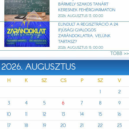
BÁRMELY SZAKOS TANÁRT
KERESNEK FEHÉRGYARMATON
2026. AUGUSZTUS 13. 00:00
ELINDULT A REGISZTRÁCIÓ A 24.
IFJÚSÁGI GYALOGOS
ZARÁNDOKLATRA. VELÜNK
TARTASZ?
2026. AUGUSZTUS 15. 00:00
TÖBB >>
2026. AUGUSZTUS
H
K
SZ
CS
P
SZ
V
1
2
3
4
5
6
7
8
9
10
11
12
13
14
15
16
17
18
19
20
21
22
23