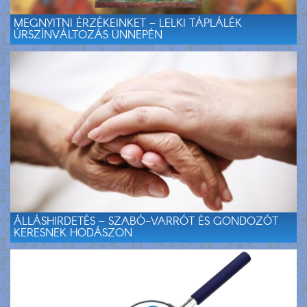
MEGNYITNI ÉRZÉKEINKET – LELKI TÁPLÁLÉK
ÚRSZÍNVÁLTOZÁS ÜNNEPÉN
ÁLLÁSHIRDETÉS – SZABÓ-VARRÓT ÉS GONDOZÓT
KERESNEK HODÁSZON