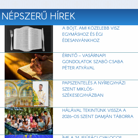
NÉPSZERŰ HÍREK
A BÖJT, AMI KÖZELEBB VISZ
EGYMÁSHOZ ÉS ÉGI
ÉDESANYÁNKHOZ
ÉRINTŐ – VASÁRNAPI
GONDOLATOK SZABÓ CSABA
PÉTER ATYÁVAL
PAPSZENTELÉS A NYÍREGYHÁZI
SZENT MIKLÓS-
SZÉKESEGYHÁZBAN
HÁLÁVAL TEKINTÜNK VISSZA A
2026-OS SZENT DAMJÁN TÁBORRA