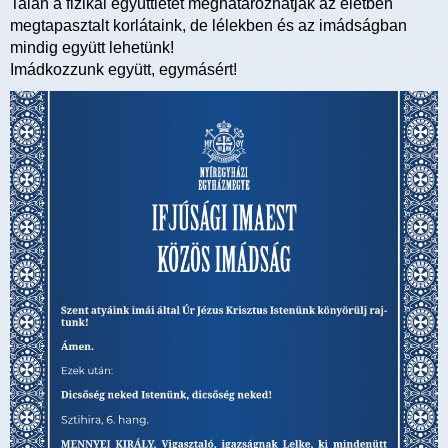
Talán a fizikai együttlétet meghatározhatják az életben
megtapasztalt korlátaink, de lélekben és az imádságban
mindig együtt lehetünk!
Imádkozzunk együtt, egymásért!