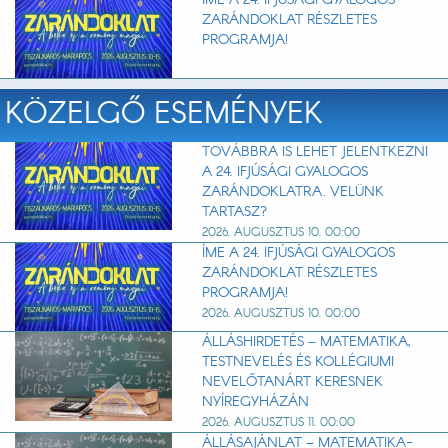
ÍME A 24. IFJÚSÁGI GYALOGOS
ZARÁNDOKLAT RÉSZLETES
PROGRAMJA!
KÖZELGŐ ESEMÉNYEK
TOVÁBBRA IS LEHET JELENTKEZNI
A 24. IFJÚSÁGI GYALOGOS
ZARÁNDOKLATRA. VELÜNK
TARTASZ?
2026. AUGUSZTUS 10. 00:00
ÍME A 24. IFJÚSÁGI GYALOGOS
ZARÁNDOKLAT RÉSZLETES
PROGRAMJA!
2026. AUGUSZTUS 10. 00:00
ÁLLÁSHIRDETÉS – MATEMATIKA,
TESTNEVELÉS ÉS KOLLÉGIUMI
NEVELŐTANÁRT KERESNEK
NYÍREGYHÁZÁN
2026. AUGUSZTUS 11. 00:00
ÁLLÁSAJÁNLAT – MATEMATIKA-