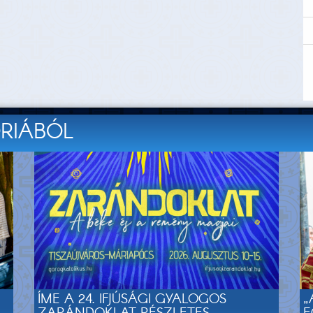
ÓRIÁBÓL
ÍME A 24. IFJÚSÁGI GYALOGOS
„