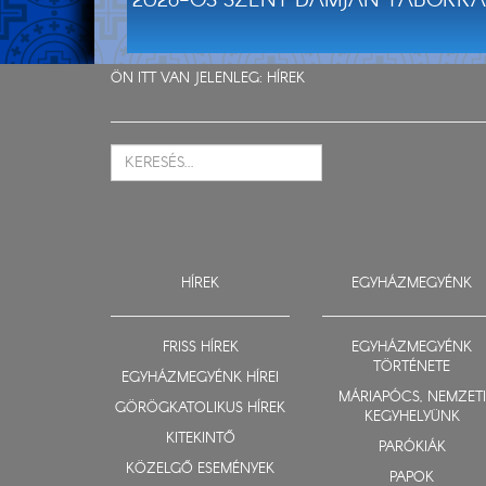
2026-OS SZENT DAMJÁN TÁBORRA
ÖN ITT VAN JELENLEG:
HÍREK
HÍREK
EGYHÁZMEGYÉNK
FRISS HÍREK
EGYHÁZMEGYÉNK
TÖRTÉNETE
EGYHÁZMEGYÉNK HÍREI
MÁRIAPÓCS, NEMZETI
GÖRÖGKATOLIKUS HÍREK
KEGYHELYÜNK
KITEKINTŐ
PARÓKIÁK
KÖZELGŐ ESEMÉNYEK
PAPOK