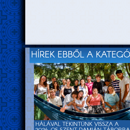
HÍREK EBBŐL A KATEG
HÁLÁVAL TEKINTÜNK VISSZA A