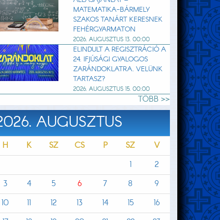
MATEMATIKA-BÁRMELY
SZAKOS TANÁRT KERESNEK
FEHÉRGYARMATON
2026. AUGUSZTUS 13. 00:00
ELINDULT A REGISZTRÁCIÓ A
24. IFJÚSÁGI GYALOGOS
ZARÁNDOKLATRA. VELÜNK
TARTASZ?
2026. AUGUSZTUS 15. 00:00
TÖBB >>
2026. AUGUSZTUS
H
K
SZ
CS
P
SZ
V
1
2
3
4
5
6
7
8
9
10
11
12
13
14
15
16