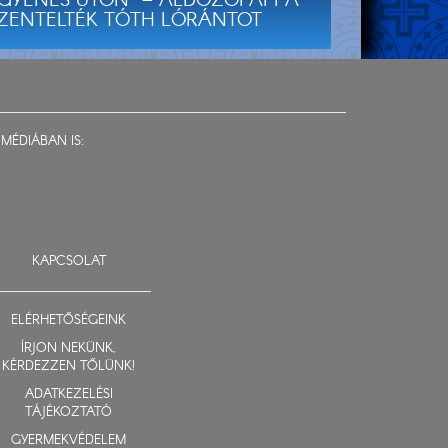
GYENES ÚTON” – ÁLDOZÓPAPPÁ
ZENTELTÉK TÓTH LÓRÁNTOT
MÉDIÁBAN IS:
KAPCSOLAT
ELÉRHETŐSÉGEINK
ÍRJON NEKÜNK,
KÉRDEZZEN TŐLÜNK!
ADATKEZELÉSI
TÁJÉKOZTATÓ
GYERMEKVÉDELEM