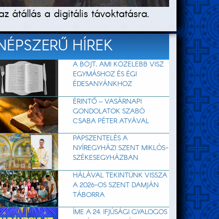
átállás a digitális távoktatásra.
NÉPSZERŰ HÍREK
A BÖJT, AMI KÖZELEBB VISZ
EGYMÁSHOZ ÉS ÉGI
ÉDESANYÁNKHOZ
ÉRINTŐ – VASÁRNAPI
GONDOLATOK SZABÓ
CSABA PÉTER ATYÁVAL
PAPSZENTELÉS A
NYÍREGYHÁZI SZENT MIKLÓS-
SZÉKESEGYHÁZBAN
HÁLÁVAL TEKINTÜNK VISSZA
A 2026-OS SZENT DAMJÁN
TÁBORRA
ÍME A 24. IFJÚSÁGI GYALOGOS