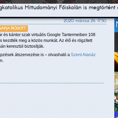
tolikus Hittudományi Főiskolán is megtörtént az 
2020. március 26. 17:50
 NAPJA ÍRÓDOTT
ár és kántor szak virtuális Google Tantermeiben 108
és kezdték meg a közös munkát. Az élő és rögzített
n keresztül biztosítják.
épzések átszervezése is – olvasható a
Szent Atanáz
n.