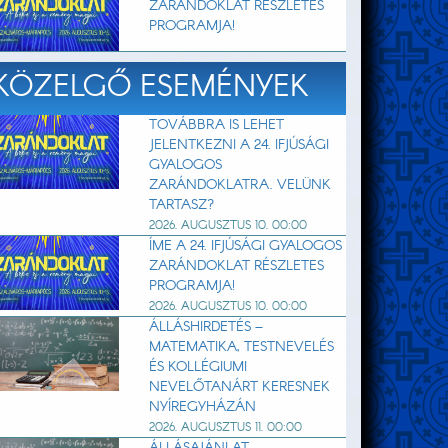
ZARÁNDOKLAT RÉSZLETES
PROGRAMJA!
KÖZELGŐ ESEMÉNYEK
TOVÁBBRA IS LEHET
JELENTKEZNI A 24. IFJÚSÁGI
GYALOGOS
ZARÁNDOKLATRA. VELÜNK
TARTASZ?
2026. AUGUSZTUS 10. 00:00
ÍME A 24. IFJÚSÁGI GYALOGOS
ZARÁNDOKLAT RÉSZLETES
PROGRAMJA!
2026. AUGUSZTUS 10. 00:00
ÁLLÁSHIRDETÉS –
MATEMATIKA, TESTNEVELÉS
ÉS KOLLÉGIUMI
NEVELŐTANÁRT KERESNEK
NYÍREGYHÁZÁN
2026. AUGUSZTUS 11. 00:00
ÁLLÁSAJÁNLAT –