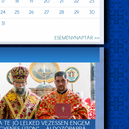
17
18
19
20
21
22
23
24
25
26
27
28
29
30
31
ESEMÉNYNAPTÁR >>
A TE JÓ LELKED VEZESSEN ENGEM