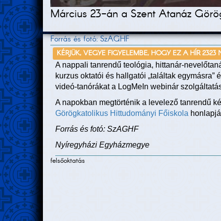
Március 23-án a Szent Atanáz Görögka
Forrás és fotó: SzAGHF
KÉRJÜK, VEGYE FIGYELEMBE, HOGY EZ A HÍR 2323
A nappali tanrendű teológia, hittanár-nevelőtan
kurzus oktatói és hallgatói „találtak egymásra” 
videó-tanórákat a LogMeIn webinár szolgáltatásá
A napokban megtörténik a levelező tanrendű k
Görögkatolikus Hittudományi Főiskola
honlapjá
Forrás és fotó: SzAGHF
Nyíregyházi Egyházmegye
felsőoktatás