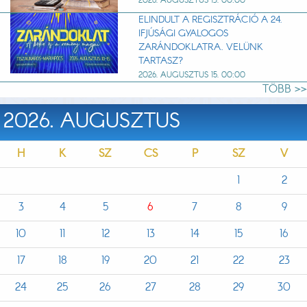
2026. AUGUSZTUS 13. 00:00
ELINDULT A REGISZTRÁCIÓ A 24.
IFJÚSÁGI GYALOGOS
ZARÁNDOKLATRA. VELÜNK
TARTASZ?
2026. AUGUSZTUS 15. 00:00
TÖBB >>
2026. AUGUSZTUS
H
K
SZ
CS
P
SZ
V
1
2
3
4
5
6
7
8
9
10
11
12
13
14
15
16
17
18
19
20
21
22
23
24
25
26
27
28
29
30