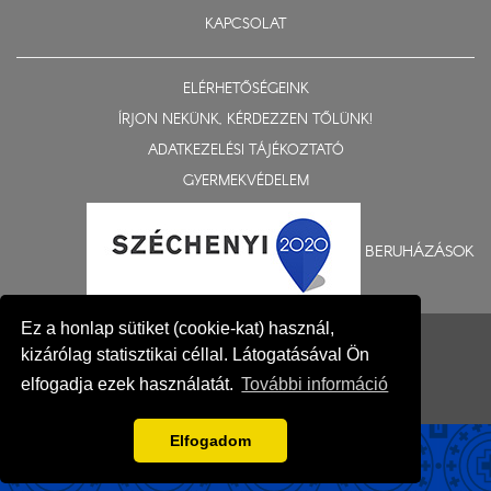
KAPCSOLAT
ELÉRHETŐSÉGEINK
ÍRJON NEKÜNK, KÉRDEZZEN TŐLÜNK!
ADATKEZELÉSI TÁJÉKOZTATÓ
GYERMEKVÉDELEM
BERUHÁZÁSOK
© 2015-2026 Nyíregyházi Egyházmegye
Ez a honlap sütiket (cookie-kat) használ,
kizárólag statisztikai céllal. Látogatásával Ön
Impresszum
elfogadja ezek használatát.
További információ
Fejlesztés: Gerner Attila, Zadubenszki Norbert
Elfogadom