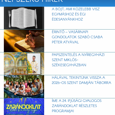
A BÖJT, AMI KÖZELEBB VISZ
EGYMÁSHOZ ÉS ÉGI
ÉDESANYÁNKHOZ
ÉRINTŐ – VASÁRNAPI
GONDOLATOK SZABÓ CSABA
PÉTER ATYÁVAL
PAPSZENTELÉS A NYÍREGYHÁZI
SZENT MIKLÓS-
SZÉKESEGYHÁZBAN
HÁLÁVAL TEKINTÜNK VISSZA A
2026-OS SZENT DAMJÁN TÁBORRA
ÍME A 24. IFJÚSÁGI GYALOGOS
ZARÁNDOKLAT RÉSZLETES
PROGRAMJA!