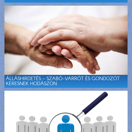
ÁLLÁSHIRDETÉS – SZABÓ-VARRÓT ÉS GONDOZÓT
KERESNEK HODÁSZON