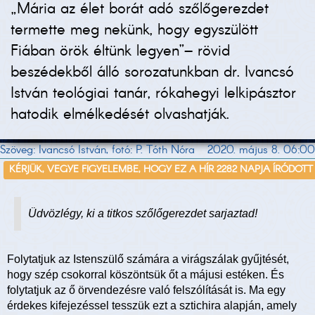
„Mária az élet borát adó szőlőgerezdet
termette meg nekünk, hogy egyszülött
Fiában örök éltünk legyen”– rövid
beszédekből álló sorozatunkban dr. Ivancsó
István teológiai tanár, rókahegyi lelkipásztor
hatodik elmélkedését olvashatják.
Szöveg: Ivancsó István, fotó: P. Tóth Nóra
2020. május 8. 06:00
KÉRJÜK, VEGYE FIGYELEMBE, HOGY EZ A HÍR 2282 NAPJA ÍRÓDOTT
Üdvözlégy, ki a titkos szőlőgerezdet sarjaztad!
Folytatjuk az Istenszülő számára a virágszálak gyűjtését,
hogy szép csokorral köszöntsük őt a májusi estéken. És
folytatjuk az ő örvendezésre való felszólítását is. Ma egy
érdekes kifejezéssel tesszük ezt a sztichira alapján, amely