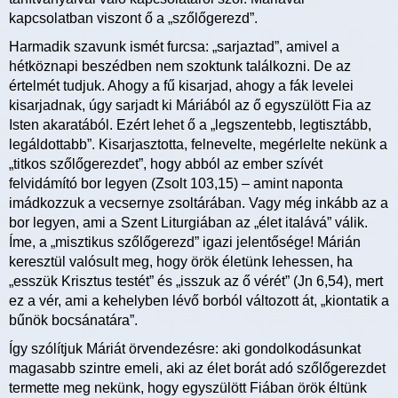
kapcsolatban viszont ő a „szőlőgerezd”.
Harmadik szavunk ismét furcsa: „sarjaztad”, amivel a
hétköznapi beszédben nem szoktunk találkozni. De az
értelmét tudjuk. Ahogy a fű kisarjad, ahogy a fák levelei
kisarjadnak, úgy sarjadt ki Máriából az ő egyszülött Fia az
Isten akaratából. Ezért lehet ő a „legszentebb, legtisztább,
legáldottabb”. Kisarjasztotta, felnevelte, megérlelte nekünk a
„titkos szőlőgerezdet”, hogy abból az ember szívét
felvidámító bor legyen (Zsolt 103,15) – amint naponta
imádkozzuk a vecsernye zsoltárában. Vagy még inkább az a
bor legyen, ami a Szent Liturgiában az „élet italává” válik.
Íme, a „misztikus szőlőgerezd” igazi jelentősége! Márián
keresztül valósult meg, hogy örök életünk lehessen, ha
„esszük Krisztus testét” és „isszuk az ő vérét” (Jn 6,54), mert
ez a vér, ami a kehelyben lévő borból változott át, „kiontatik a
bűnök bocsánatára”.
Így szólítjuk Máriát örvendezésre: aki gondolkodásunkat
magasabb szintre emeli, aki az élet borát adó szőlőgerezdet
termette meg nekünk, hogy egyszülött Fiában örök éltünk