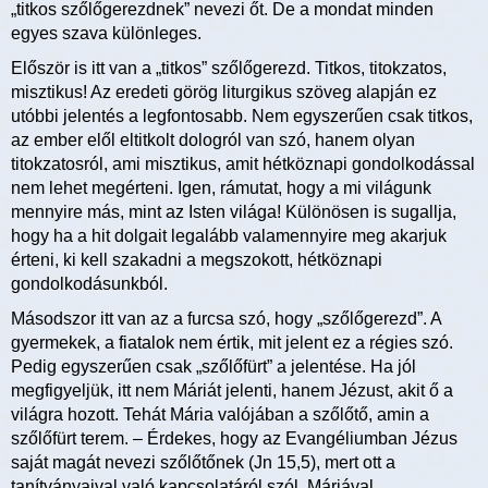
„titkos szőlőgerezdnek” nevezi őt. De a mondat minden
egyes szava különleges.
Először is itt van a „titkos” szőlőgerezd. Titkos, titokzatos,
misztikus! Az eredeti görög liturgikus szöveg alapján ez
utóbbi jelentés a legfontosabb. Nem egyszerűen csak titkos,
az ember elől eltitkolt dologról van szó, hanem olyan
titokzatosról, ami misztikus, amit hétköznapi gondolkodással
nem lehet megérteni. Igen, rámutat, hogy a mi világunk
mennyire más, mint az Isten világa! Különösen is sugallja,
hogy ha a hit dolgait legalább valamennyire meg akarjuk
érteni, ki kell szakadni a megszokott, hétköznapi
gondolkodásunkból.
Másodszor itt van az a furcsa szó, hogy „szőlőgerezd”. A
gyermekek, a fiatalok nem értik, mit jelent ez a régies szó.
Pedig egyszerűen csak „szőlőfürt” a jelentése. Ha jól
megfigyeljük, itt nem Máriát jelenti, hanem Jézust, akit ő a
világra hozott. Tehát Mária valójában a szőlőtő, amin a
szőlőfürt terem. – Érdekes, hogy az Evangéliumban Jézus
saját magát nevezi szőlőtőnek (Jn 15,5), mert ott a
tanítványaival való kapcsolatáról szól. Máriával