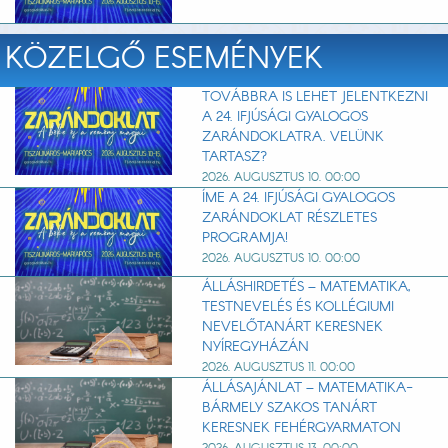
KÖZELGŐ ESEMÉNYEK
TOVÁBBRA IS LEHET JELENTKEZNI
A 24. IFJÚSÁGI GYALOGOS
ZARÁNDOKLATRA. VELÜNK
TARTASZ?
2026. AUGUSZTUS 10. 00:00
ÍME A 24. IFJÚSÁGI GYALOGOS
ZARÁNDOKLAT RÉSZLETES
PROGRAMJA!
2026. AUGUSZTUS 10. 00:00
ÁLLÁSHIRDETÉS – MATEMATIKA,
TESTNEVELÉS ÉS KOLLÉGIUMI
NEVELŐTANÁRT KERESNEK
NYÍREGYHÁZÁN
2026. AUGUSZTUS 11. 00:00
ÁLLÁSAJÁNLAT – MATEMATIKA-
BÁRMELY SZAKOS TANÁRT
KERESNEK FEHÉRGYARMATON