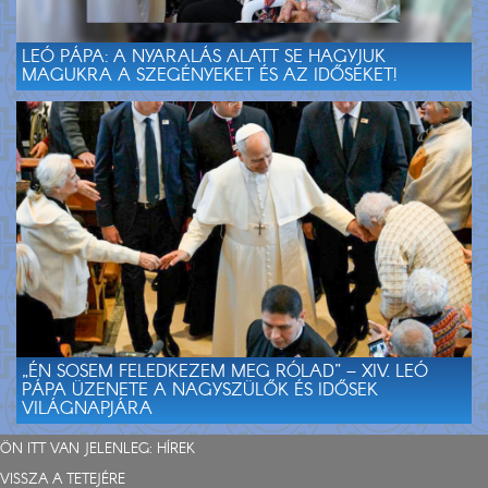
LEÓ PÁPA: A NYARALÁS ALATT SE HAGYJUK
MAGUKRA A SZEGÉNYEKET ÉS AZ IDŐSEKET!
„ÉN SOSEM FELEDKEZEM MEG RÓLAD” – XIV. LEÓ
PÁPA ÜZENETE A NAGYSZÜLŐK ÉS IDŐSEK
VILÁGNAPJÁRA
ÖN ITT VAN JELENLEG:
HÍREK
VISSZA A TETEJÉRE