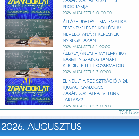
ZARÁNDOKLAT RÉSZLETES
PROGRAMJA!
2026. AUGUSZTUS 10. 00:00
ÁLLÁSHIRDETÉS – MATEMATIKA,
TESTNEVELÉS ÉS KOLLÉGIUMI
NEVELŐTANÁRT KERESNEK
NYÍREGYHÁZÁN
2026. AUGUSZTUS 11. 00:00
ÁLLÁSAJÁNLAT – MATEMATIKA-
BÁRMELY SZAKOS TANÁRT
KERESNEK FEHÉRGYARMATON
2026. AUGUSZTUS 13. 00:00
ELINDULT A REGISZTRÁCIÓ A 24.
IFJÚSÁGI GYALOGOS
ZARÁNDOKLATRA. VELÜNK
TARTASZ?
2026. AUGUSZTUS 15. 00:00
TÖBB >>
2026. AUGUSZTUS