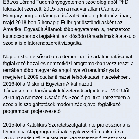
Eötvös Lóránd Tudományegyetemen szociológiából PhD
fokozatot szerzett. 2015-ben a magyar állam Campus
Hungary program támogatásával 6 hónapig Indonéziában,
majd 2018-ban 5 hónapig Fulbright ösztöndíjasként az
Amerikai Egyesült Államok több egyetemén is, nemzetközi
kutatócsoportok tagjaként, az idősödő társadalmak átalakuló
szociális ellátórendszereit vizsgálta.
Napjainkban elsősorban a demencia társadalmi hatásaival
foglalkozó hazai és nemzetközi programokban vesz részt, a
témában több magyar és angol nyelvű tanulmánya is
megjelent. 2009 óta tanít hazai felsőoktatási intézetekben,
2016-tól a Miskolci Egyetem Alkalmazott
Társadalomtudományok Intézetének adjunktusa. 2009-től
2014-ig a Nemzeti Család és Szociálpolitikai Intézetben a
szociális szolgáltatások modernizációjával foglalkozó
programban projektvezető.
2015-től a Katolikus Szeretetszolgálat Interprofesszionális
Demencia Alapprogramjának egyik vezető munkatársa,
2016. január 1-től a Katolikus Szeretetszolgálat szakmai