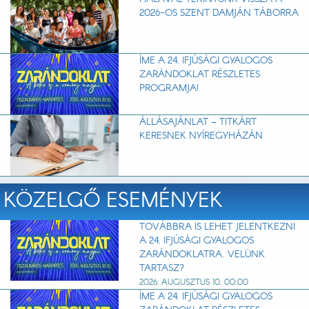
2026-OS SZENT DAMJÁN TÁBORRA
ÍME A 24. IFJÚSÁGI GYALOGOS
ZARÁNDOKLAT RÉSZLETES
PROGRAMJA!
ÁLLÁSAJÁNLAT – TITKÁRT
KERESNEK NYÍREGYHÁZÁN
KÖZELGŐ ESEMÉNYEK
TOVÁBBRA IS LEHET JELENTKEZNI
A 24. IFJÚSÁGI GYALOGOS
ZARÁNDOKLATRA. VELÜNK
TARTASZ?
2026. AUGUSZTUS 10. 00:00
ÍME A 24. IFJÚSÁGI GYALOGOS