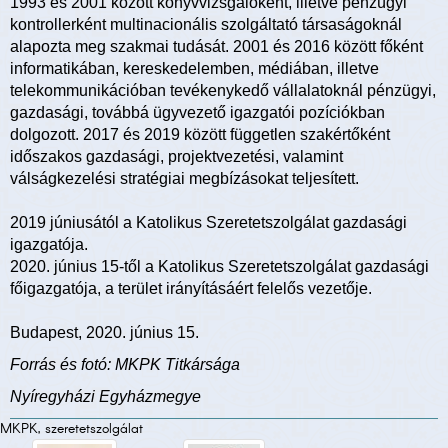
1993 és 2001 között könyvvizsgálóként, illetve pénzügyi
kontrollerként multinacionális szolgáltató társaságoknál
alapozta meg szakmai tudását. 2001 és 2016 között főként
informatikában, kereskedelemben, médiában, illetve
telekommunikációban tevékenykedő vállalatoknál pénzügyi,
gazdasági, továbbá ügyvezető igazgatói pozíciókban
dolgozott. 2017 és 2019 között független szakértőként
időszakos gazdasági, projektvezetési, valamint
válságkezelési stratégiai megbízásokat teljesített.
2019 júniusától a Katolikus Szeretetszolgálat gazdasági
igazgatója.
2020. június 15-től a Katolikus Szeretetszolgálat gazdasági
főigazgatója, a terület irányításáért felelős vezetője.
Budapest, 2020. június 15.
Forrás és fotó: MKPK Titkársága
Nyíregyházi Egyházmegye
MKPK, szeretetszolgálat