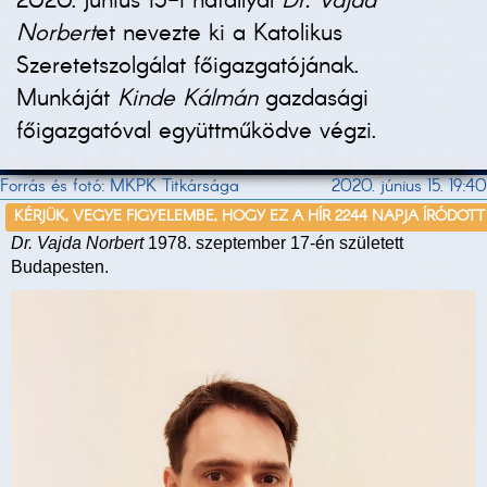
2020. június 15-i hatállyal
Dr. Vajda
Norbert
et nevezte ki a Katolikus
Szeretetszolgálat főigazgatójának.
Munkáját
Kinde Kálmán
gazdasági
főigazgatóval együttműködve végzi.
Forrás és fotó: MKPK Titkársága
2020. június 15. 19:40
KÉRJÜK, VEGYE FIGYELEMBE, HOGY EZ A HÍR 2244 NAPJA ÍRÓDOTT
Dr. Vajda Norbert
1978. szeptember 17-én született
Budapesten.