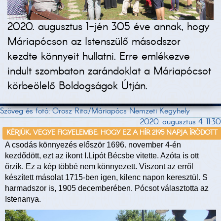
2020. augusztus 1-jén 305 éve annak, hogy
Máriapócson az Istenszülő másodszor
kezdte könnyeit hullatni. Erre emlékezve
indult szombaton zarándoklat a Máriapócsot
körbeölelő Boldogságok Útján.
Szöveg és fotó: Orosz Rita/Máriapócs Nemzeti Kegyhely
2020. augusztus 4. 11:30
KÉRJÜK, VEGYE FIGYELEMBE, HOGY EZ A HÍR 2195 NAPJA ÍRÓDOTT
A csodás könnyezés először 1696. november 4-én
kezdődött, ezt az ikont I.Lipót Bécsbe vitette. Azóta is ott
őrzik. Ez a kép többé nem könnyezett. Viszont az erről
készített másolat 1715-ben igen, kilenc napon keresztül. S
harmadszor is, 1905 decemberében. Pócsot választotta az
Istenanya.