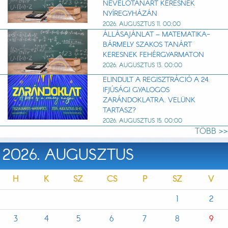
NEVELŐTANÁRT KERESNEK
NYÍREGYHÁZÁN
2026. AUGUSZTUS 11. 00:00
ÁLLÁSAJÁNLAT – MATEMATIKA-
BÁRMELY SZAKOS TANÁRT
KERESNEK FEHÉRGYARMATON
2026. AUGUSZTUS 13. 00:00
ELINDULT A REGISZTRÁCIÓ A 24.
IFJÚSÁGI GYALOGOS
ZARÁNDOKLATRA. VELÜNK
TARTASZ?
2026. AUGUSZTUS 15. 00:00
TÖBB >>
2026. AUGUSZTUS
H
K
SZ
CS
P
SZ
V
1
2
3
4
5
6
7
8
9