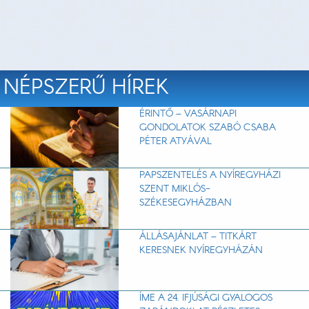
NÉPSZERŰ HÍREK
ÉRINTŐ – VASÁRNAPI
GONDOLATOK SZABÓ CSABA
PÉTER ATYÁVAL
PAPSZENTELÉS A NYÍREGYHÁZI
SZENT MIKLÓS-
SZÉKESEGYHÁZBAN
ÁLLÁSAJÁNLAT – TITKÁRT
KERESNEK NYÍREGYHÁZÁN
ÍME A 24. IFJÚSÁGI GYALOGOS