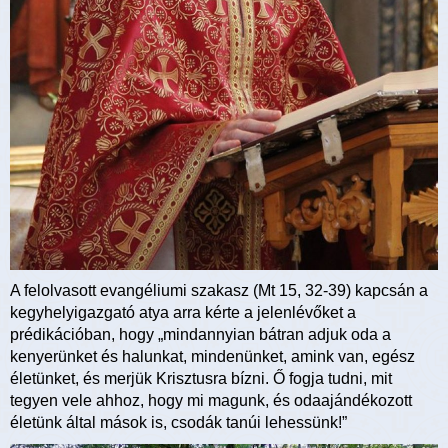
A felolvasott evangéliumi szakasz (Mt 15, 32-39) kapcsán a
kegyhelyigazgató atya arra kérte a jelenlévőket a
prédikációban, hogy „mindannyian bátran adjuk oda a
kenyerünket és halunkat, mindenünket, amink van, egész
életünket, és merjük Krisztusra bízni. Ő fogja tudni, mit
tegyen vele ahhoz, hogy mi magunk, és odaajándékozott
életünk által mások is, csodák tanúi lehessünk!”