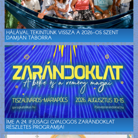
HÁLÁVAL TEKINTÜNK VISSZA A 2026-OS SZENT
DAMJÁN TÁBORRA
ÍME A 24. IFJÚSÁGI GYALOGOS ZARÁNDOKLAT
RÉSZLETES PROGRAMJA!