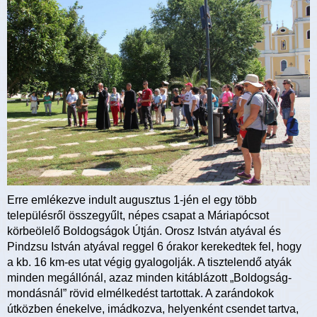
Erre emlékezve indult augusztus 1-jén el egy több
településről összegyűlt, népes csapat a Máriapócsot
körbeölelő Boldogságok Útján. Orosz István atyával és
Pindzsu István atyával reggel 6 órakor kerekedtek fel, hogy
a kb. 16 km-es utat végig gyalogolják. A tisztelendő atyák
minden megállónál, azaz minden kitáblázott „Boldogság-
mondásnál” rövid elmélkedést tartottak. A zarándokok
útközben énekelve, imádkozva, helyenként csendet tartva,