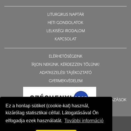
LITURGIKUS NAPTÁR
HETI GONDOLATOK
LELKISÉGI IRODALOM
KAPCSOLAT
ELÉRHETŐSÉGEINK
ÍRJON NEKÜNK, KÉRDEZZEN TŐLÜNK!
ADATKEZELÉSI TÁJÉKOZTATÓ
GYERMEKVÉDELEM
BERUHÁZÁSOK
Ez a honlap sütiket (cookie-kat) használ,
kizárólag statisztikai céllal. Látogatásával Ön
© 2015-2026 Nyíregyházi Egyházmegye
elfogadja ezek használatát.
További információ
Impresszum