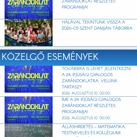
ZARÁNDOKLAT RÉSZLETES
PROGRAMJA!
HÁLÁVAL TEKINTÜNK VISSZA A
2026-OS SZENT DAMJÁN TÁBORRA
KÖZELGŐ ESEMÉNYEK
TOVÁBBRA IS LEHET JELENTKEZNI
A 24. IFJÚSÁGI GYALOGOS
ZARÁNDOKLATRA. VELÜNK
TARTASZ?
2026. AUGUSZTUS 10. 00:00
ÍME A 24. IFJÚSÁGI GYALOGOS
ZARÁNDOKLAT RÉSZLETES
PROGRAMJA!
2026. AUGUSZTUS 10. 00:00
ÁLLÁSHIRDETÉS – MATEMATIKA,
TESTNEVELÉS ÉS KOLLÉGIUMI