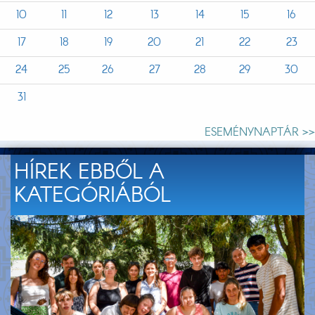
10
11
12
13
14
15
16
17
18
19
20
21
22
23
24
25
26
27
28
29
30
31
ESEMÉNYNAPTÁR >>
HÍREK EBBŐL A
KATEGÓRIÁBÓL