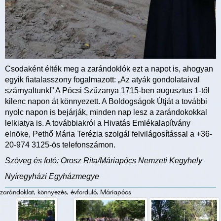
Csodaként élték meg a zarándoklók ezt a napot is, ahogyan
egyik fiatalasszony fogalmazott: „Az atyák gondolataival
szárnyaltunk!” A Pócsi Szűzanya 1715-ben augusztus 1-től
kilenc napon át könnyezett. A Boldogságok Útját a további
nyolc napon is bejárják, minden nap lesz a zarándokokkal
lelkiatya is. A továbbiakról a Hivatás Emlékalapítvány
elnöke, Pethő Mária Terézia szolgál felvilágosítással a +36-
20-974 3125-ös telefonszámon.
Szöveg és fotó: Orosz Rita/Máriapócs Nemzeti Kegyhely
Nyíregyházi Egyházmegye
zarándoklat, könnyezés, évforduló, Máriapócs