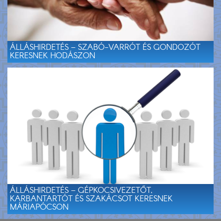
ÁLLÁSHIRDETÉS – SZABÓ-VARRÓT ÉS GONDOZÓT
KERESNEK HODÁSZON
ÁLLÁSHIRDETÉS – GÉPKOCSIVEZETŐT,
KARBANTARTÓT ÉS SZAKÁCSOT KERESNEK
MÁRIAPÓCSON