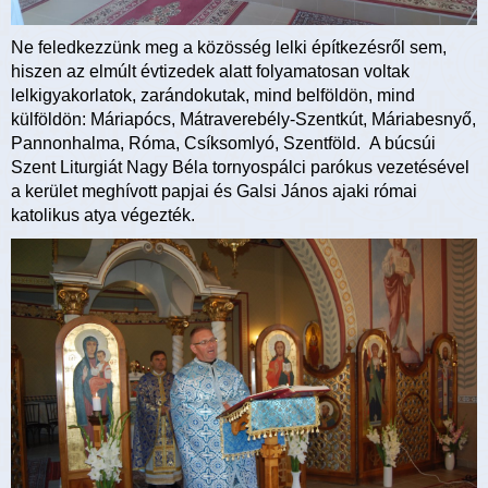
Ne feledkezzünk meg a közösség lelki építkezésről sem,
hiszen az elmúlt évtizedek alatt folyamatosan voltak
lelkigyakorlatok, zarándokutak, mind belföldön, mind
külföldön: Máriapócs, Mátraverebély-Szentkút, Máriabesnyő,
Pannonhalma, Róma, Csíksomlyó, Szentföld. A búcsúi
Szent Liturgiát Nagy Béla tornyospálci parókus vezetésével
a kerület meghívott papjai és Galsi János ajaki római
katolikus atya végezték.