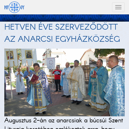
Toggl
naviga
HETVEN ÉVE SZERVEZŐDÖTT
AZ ANARCSI EGYHÁZKÖZSÉG
Augusztus 2-án az anarcsiak a búcsúi Szent