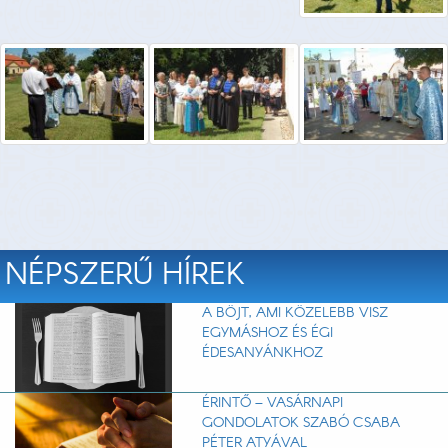
NÉPSZERŰ HÍREK
A BÖJT, AMI KÖZELEBB VISZ
EGYMÁSHOZ ÉS ÉGI
ÉDESANYÁNKHOZ
ÉRINTŐ – VASÁRNAPI
GONDOLATOK SZABÓ CSABA
PÉTER ATYÁVAL