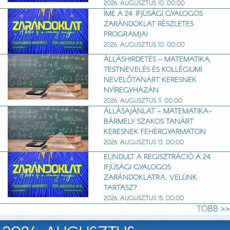
2026. AUGUSZTUS 10. 00:00
ÍME A 24. IFJÚSÁGI GYALOGOS
ZARÁNDOKLAT RÉSZLETES
PROGRAMJA!
2026. AUGUSZTUS 10. 00:00
ÁLLÁSHIRDETÉS – MATEMATIKA,
TESTNEVELÉS ÉS KOLLÉGIUMI
NEVELŐTANÁRT KERESNEK
NYÍREGYHÁZÁN
2026. AUGUSZTUS 11. 00:00
ÁLLÁSAJÁNLAT – MATEMATIKA-
BÁRMELY SZAKOS TANÁRT
KERESNEK FEHÉRGYARMATON
2026. AUGUSZTUS 13. 00:00
ELINDULT A REGISZTRÁCIÓ A 24.
IFJÚSÁGI GYALOGOS
ZARÁNDOKLATRA. VELÜNK
TARTASZ?
2026. AUGUSZTUS 15. 00:00
TÖBB >>