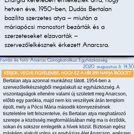
Liturgia keretében emlékeztek arra, hogy
hetven éve, 1950-ben, Dudás Bertalan
bazilita szerzetes atya – miután a
máriapócsi monostort bezárták és a
szerzeteseket elzavarták –
szervezőlelkésznek érkezett Anarcsra.
Forrás és fotó: Anarcsi Görögkatolikus Egyházközség
2020. augusztus 6. 14:30
KÉRJÜK, VEGYE FIGYELEMBE, HOGY EZ A HÍR 2191 NAPJA ÍRÓDOTT
Bertalan atya azonnal munkához látott. 1954-ben a
szervezőlelkészségből megalakult az egyházközség. A
viszontagságok ellenére valami új született meg Anarcson,
előbb egy parókia, majd nem kis veszélyek árán templom
épült, mely a Pócsi Mária második könnyezésének
tiszteletére lett felszentelve, és Bertalan atya meghatározó
szerepe a közösség megformálásában még ma is érződik,
sokan és sokszor emlegetik a hívek közül. Biztosan egész
másképp alakult volna az egyházias élet Anarcson, egészen