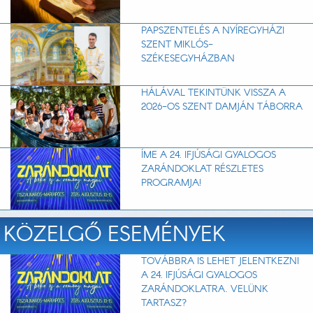
PAPSZENTELÉS A NYÍREGYHÁZI
SZENT MIKLÓS-
SZÉKESEGYHÁZBAN
HÁLÁVAL TEKINTÜNK VISSZA A
2026-OS SZENT DAMJÁN TÁBORRA
ÍME A 24. IFJÚSÁGI GYALOGOS
ZARÁNDOKLAT RÉSZLETES
PROGRAMJA!
KÖZELGŐ ESEMÉNYEK
TOVÁBBRA IS LEHET JELENTKEZNI
A 24. IFJÚSÁGI GYALOGOS
ZARÁNDOKLATRA. VELÜNK
TARTASZ?