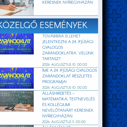
KERESNEK NYÍREGYHÁZÁN
KÖZELGŐ ESEMÉNYEK
TOVÁBBRA IS LEHET
JELENTKEZNI A 24. IFJÚSÁGI
GYALOGOS
ZARÁNDOKLATRA. VELÜNK
TARTASZ?
2026. AUGUSZTUS 10. 00:00
ÍME A 24. IFJÚSÁGI GYALOGOS
ZARÁNDOKLAT RÉSZLETES
PROGRAMJA!
2026. AUGUSZTUS 10. 00:00
ÁLLÁSHIRDETÉS –
MATEMATIKA, TESTNEVELÉS
ÉS KOLLÉGIUMI
NEVELŐTANÁRT KERESNEK
NYÍREGYHÁZÁN
2026. AUGUSZTUS 11. 00:00