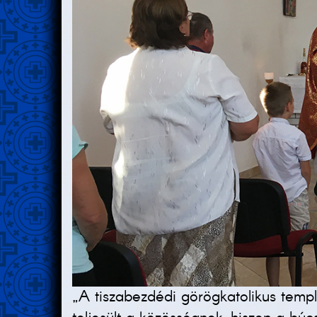
„A tiszabezdédi görögkatolikus templ