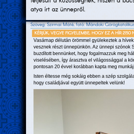
teljesült a közösségnek, hiszen a bú
atya írt az ünnepről.
Szöveg: Szirmai Máté, fotó: Mándoki Görögkatolik
KÉRJÜK, VEGYE FIGYELEMBE, HOGY EZ A HÍR 2150
Vasárnap délután örömmel gyülekeztek a hívek, 
vesznek részt ünnepünkön. Az ünnepi szónok S
buzdított bennünket, hogy fogalmazzuk meg hál
viselésében, így árasztva el világossággal a kör
pontosan 20 évvel korábban kapta meg munkája 
Isten éltesse még sokáig ebben a szép szolgála
hogy családjával együtt ünnepeltek velünk!