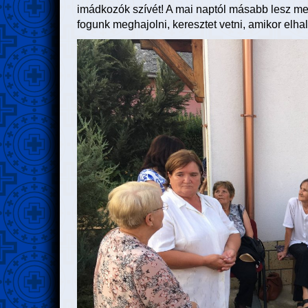
imádkozók szívét! A mai naptól másabb lesz meg
fogunk meghajolni, keresztet vetni, amikor elhal