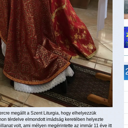
ercre megállt a Szent Liturgia, hogy elhelyezzük
non térdelve elmondott imádság keretében helyezte
llanat volt, ami mélyen megérintette az immár 11 éve itt