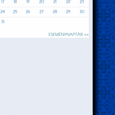
17
18
19
20
21
22
23
24
25
26
27
28
29
30
31
ESEMÉNYNAPTÁR >>