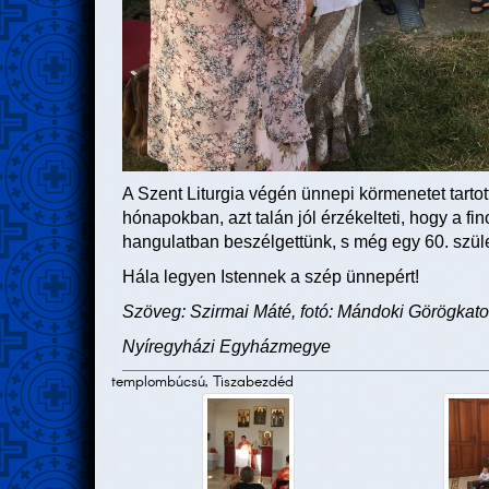
A Szent Liturgia végén ünnepi körmenetet tartot
hónapokban, azt talán jól érzékelteti, hogy a 
hangulatban beszélgettünk, s még egy 60. szüle
Hála legyen Istennek a szép ünnepért!
Szöveg: Szirmai Máté, fotó: Mándoki Görögkat
Nyíregyházi Egyházmegye
templombúcsú, Tiszabezdéd