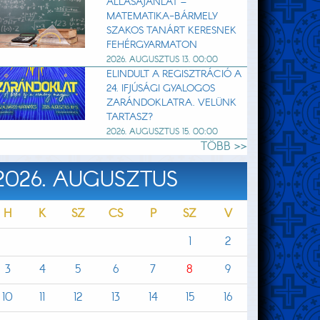
ÁLLÁSAJÁNLAT –
MATEMATIKA-BÁRMELY
SZAKOS TANÁRT KERESNEK
FEHÉRGYARMATON
2026. AUGUSZTUS 13. 00:00
ELINDULT A REGISZTRÁCIÓ A
24. IFJÚSÁGI GYALOGOS
ZARÁNDOKLATRA. VELÜNK
TARTASZ?
2026. AUGUSZTUS 15. 00:00
TÖBB >>
2026. AUGUSZTUS
H
K
SZ
CS
P
SZ
V
1
2
3
4
5
6
7
8
9
10
11
12
13
14
15
16