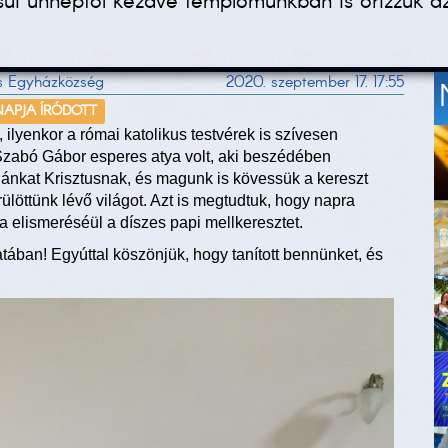
csúi ünneptől kezdve templomunkban is őrizzük a
us Egyházközség
2020. szeptember 17. 17:55
 NAPJA ÍRÓDOTT
ilyenkor a római katolikus testvérek is szívesen
zabó Gábor esperes atya volt, aki beszédében
ánkat Krisztusnak, és magunk is kövessük a kereszt
ülöttünk lévő világot. Azt is megtudtuk, hogy napra
elismeréséül a díszes papi mellkeresztet.
tában! Egyúttal köszönjük, hogy tanított bennünket, és