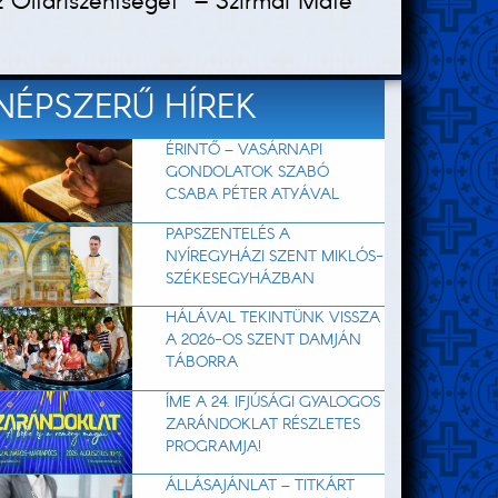
z Oltáriszentséget” – Szirmai Máté
NÉPSZERŰ HÍREK
ÉRINTŐ – VASÁRNAPI
GONDOLATOK SZABÓ
CSABA PÉTER ATYÁVAL
PAPSZENTELÉS A
NYÍREGYHÁZI SZENT MIKLÓS-
SZÉKESEGYHÁZBAN
HÁLÁVAL TEKINTÜNK VISSZA
A 2026-OS SZENT DAMJÁN
TÁBORRA
ÍME A 24. IFJÚSÁGI GYALOGOS
ZARÁNDOKLAT RÉSZLETES
PROGRAMJA!
ÁLLÁSAJÁNLAT – TITKÁRT