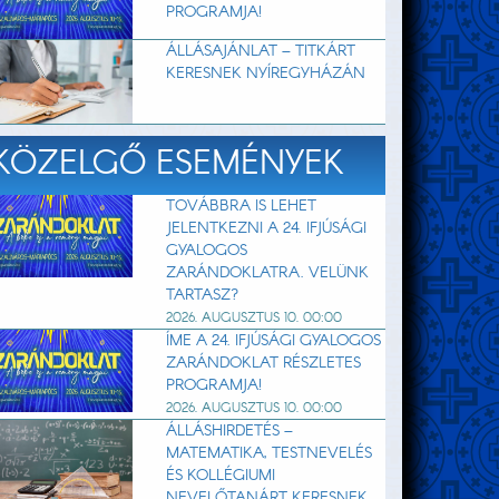
PROGRAMJA!
ÁLLÁSAJÁNLAT – TITKÁRT
KERESNEK NYÍREGYHÁZÁN
KÖZELGŐ ESEMÉNYEK
TOVÁBBRA IS LEHET
JELENTKEZNI A 24. IFJÚSÁGI
GYALOGOS
ZARÁNDOKLATRA. VELÜNK
TARTASZ?
2026. AUGUSZTUS 10. 00:00
ÍME A 24. IFJÚSÁGI GYALOGOS
ZARÁNDOKLAT RÉSZLETES
PROGRAMJA!
2026. AUGUSZTUS 10. 00:00
ÁLLÁSHIRDETÉS –
MATEMATIKA, TESTNEVELÉS
ÉS KOLLÉGIUMI
NEVELŐTANÁRT KERESNEK