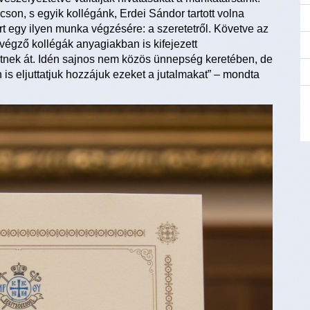
on, s egyik kollégánk, Erdei Sándor tartott volna
rt egy ilyen munka végzésére: a szeretetről. Követve az
égző kollégák anyagiakban is kifejezett
tnek át. Idén sajnos nem közös ünnepség keretében, de
is eljuttatjuk hozzájuk ezeket a jutalmakat” – mondta