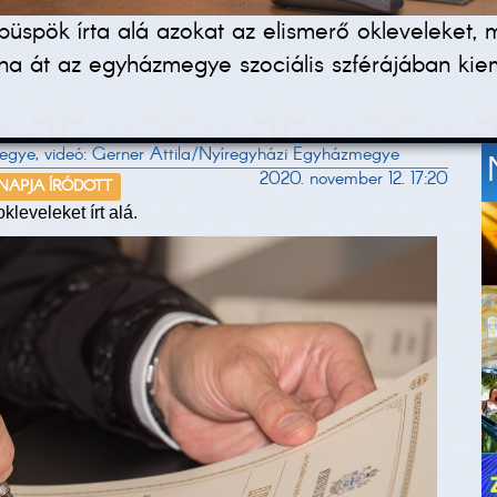
spök írta alá azokat az elismerő okleveleket, 
a át az egyházmegye szociális szférájában kiem
egye, videó: Gerner Attila/Nyíregyházi Egyházmegye
2020. november 12. 17:20
 NAPJA ÍRÓDOTT
leveleket írt alá.