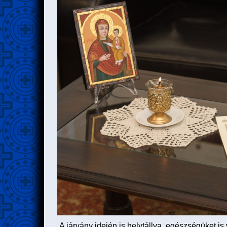
„A járvány idején is helytállva, egészségüket is