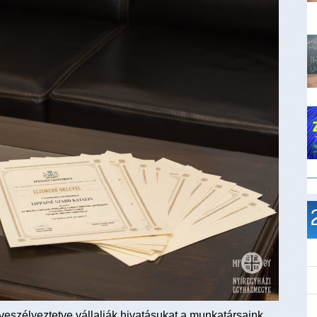
 veszélyeztetve vállalják hivatásukat a munkatársaink.