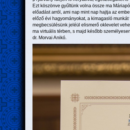
Ezt köszönve gyűltünk volna össze ma Máriapócs
előadást arról, ami nap mint nap hajtja az embe
előző évi hagyományokat, a kimagasló munkát v
megbecsülésünk jeléül elismerő oklevelet vehe
ma virtuális térben, s majd később személyesen 
dr. Morvai Anikó.