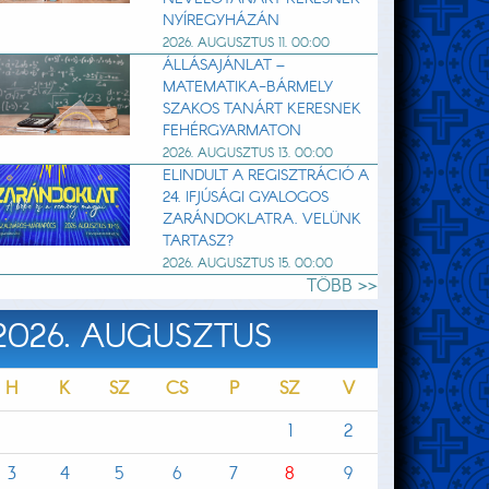
NYÍREGYHÁZÁN
2026. AUGUSZTUS 11. 00:00
ÁLLÁSAJÁNLAT –
MATEMATIKA-BÁRMELY
SZAKOS TANÁRT KERESNEK
FEHÉRGYARMATON
2026. AUGUSZTUS 13. 00:00
ELINDULT A REGISZTRÁCIÓ A
24. IFJÚSÁGI GYALOGOS
ZARÁNDOKLATRA. VELÜNK
TARTASZ?
2026. AUGUSZTUS 15. 00:00
TÖBB >>
2026. AUGUSZTUS
H
K
SZ
CS
P
SZ
V
1
2
3
4
5
6
7
8
9