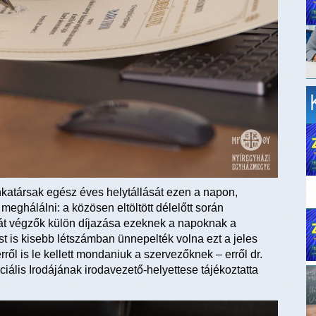
nkatársak egész éves helytállását ezen a napon,
ghálálni: a közösen eltöltött délelőtt során
t végzők külön díjazása ezeknek a napoknak a
 is kisebb létszámban ünnepelték volna ezt a jeles
ről is le kellett mondaniuk a szervezőknek – erről dr.
ális Irodájának irodavezető-helyettese tájékoztatta