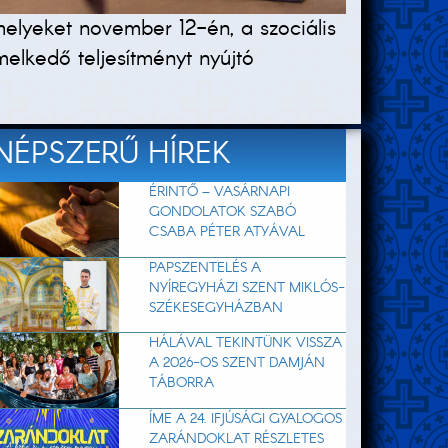
melyeket november 12-én, a szociális
elkedő teljesítményt nyújtó
NÉPSZERŰ HÍREK
ÉRINTŐ – VASÁRNAPI
GONDOLATOK SZABÓ
CSABA PÉTER ATYÁVAL
PAPSZENTELÉS A
NYÍREGYHÁZI SZENT MIKLÓS-
SZÉKESEGYHÁZBAN
HÁLÁVAL TEKINTÜNK VISSZA
A 2026-OS SZENT DAMJÁN
TÁBORRA
ÍME A 24. IFJÚSÁGI GYALOGOS
ZARÁNDOKLAT RÉSZLETES