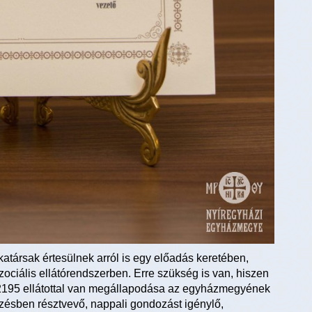
társak értesülnek arról is egy előadás keretében,
ciális ellátórendszerben. Erre szükség is van, hiszen
 2195 ellátottal van megállapodása az egyházmegyének
ezésben résztvevő, nappali gondozást igénylő,