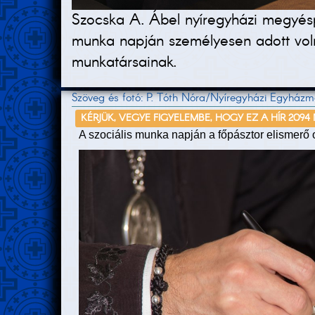
Szocska A. Ábel nyíregyházi megyéspü
munka napján személyesen adott voln
munkatársainak.
Szöveg és fotó: P. Tóth Nóra/Nyíregyházi Egyházm
KÉRJÜK, VEGYE FIGYELEMBE, HOGY EZ A HÍR 2094
A szociális munka napján a főpásztor elismerő ok