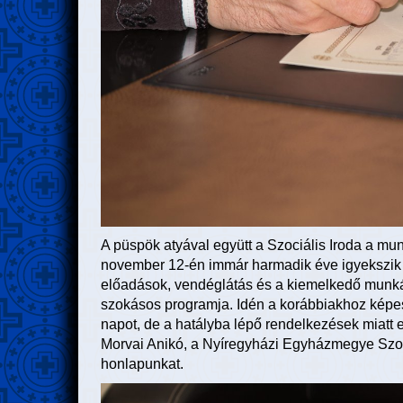
A püspök atyával együtt a Szociális Iroda a mu
november 12-én immár harmadik éve igyekszik me
előadások, vendéglátás és a kiemelkedő munká
szokásos programja. Idén a korábbiakhoz képest
napot, de a hatályba lépő rendelkezések miatt er
Morvai Anikó, a Nyíregyházi Egyházmegye Szoci
honlapunkat.