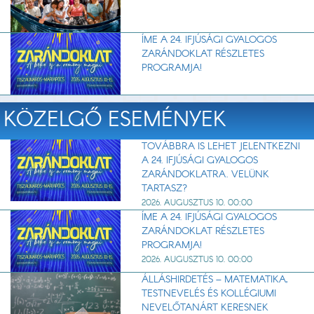
ÍME A 24. IFJÚSÁGI GYALOGOS
ZARÁNDOKLAT RÉSZLETES
PROGRAMJA!
KÖZELGŐ ESEMÉNYEK
TOVÁBBRA IS LEHET JELENTKEZNI
A 24. IFJÚSÁGI GYALOGOS
ZARÁNDOKLATRA. VELÜNK
TARTASZ?
2026. AUGUSZTUS 10. 00:00
ÍME A 24. IFJÚSÁGI GYALOGOS
ZARÁNDOKLAT RÉSZLETES
PROGRAMJA!
2026. AUGUSZTUS 10. 00:00
ÁLLÁSHIRDETÉS – MATEMATIKA,
TESTNEVELÉS ÉS KOLLÉGIUMI
NEVELŐTANÁRT KERESNEK