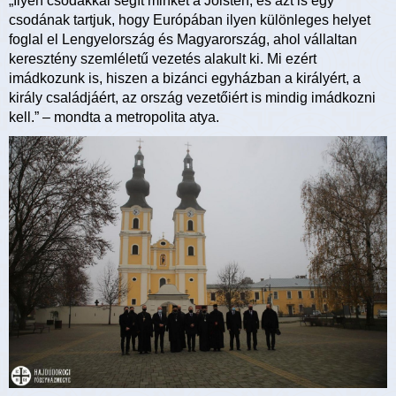
„Ilyen csodákkal segít minket a Jóisten, és azt is egy
csodának tartjuk, hogy Európában ilyen különleges helyet
foglal el Lengyelország és Magyarország, ahol vállaltan
keresztény szemléletű vezetés alakult ki. Mi ezért
imádkozunk is, hiszen a bizánci egyházban a királyért, a
király családjáért, az ország vezetőiért is mindig imádkozni
kell.” – mondta a metropolita atya.