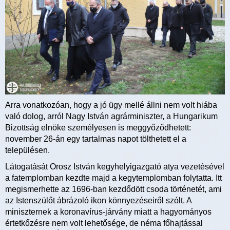
Arra vonatkozóan, hogy a jó ügy mellé állni nem volt hiába
való dolog, arról Nagy István agrárminiszter, a Hungarikum
Bizottság elnöke személyesen is meggyőződhetett:
november 26-án egy tartalmas napot tölthetett el a
településen.
Látogatását Orosz István kegyhelyigazgató atya vezetésével
a fatemplomban kezdte majd a kegytemplomban folytatta. Itt
megismerhette az 1696-ban kezdődött csoda történetét, ami
az Istenszülőt ábrázoló ikon könnyezéseiről szólt. A
miniszternek a koronavírus-járvány miatt a hagyományos
értetkőzésre nem volt lehetősége, de néma főhajtással