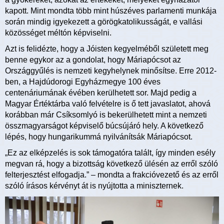
kapott. Mint mondta több mint húszéves parlamenti munkája
során mindig igyekezett a görögkatolikusságát, e vallási
közösséget méltón képviselni.
Azt is felidézte, hogy a Jóisten kegyelméből született meg
benne egykor az a gondolat, hogy Máriapócsot az
Országgyűlés is nemzeti kegyhelynek minősítse. Erre 2012-
ben, a Hajdúdorogi Egyházmegye 100 éves
centenáriumának évében kerülhetett sor. Majd pedig a
Magyar Értéktárba való felvételre is ő tett javaslatot, ahová
korábban már Csíksomlyó is bekerülhetett mint a nemzeti
összmagyarságot képviselő búcsújáró hely. A következő
lépés, hogy hungarikummá nyilvánítsák Máriapócsot.
„Ez az elképzelés is sok támogatóra talált, így minden esély
megvan rá, hogy a bizottság következő ülésén az erről szóló
felterjesztést elfogadja.” – mondta a frakcióvezető és az erről
szóló írásos kérvényt át is nyújtotta a miniszternek.