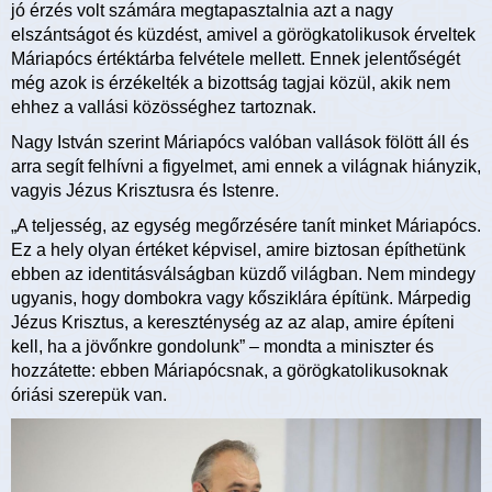
jó érzés volt számára megtapasztalnia azt a nagy
elszántságot és küzdést, amivel a görögkatolikusok érveltek
Máriapócs értéktárba felvétele mellett. Ennek jelentőségét
még azok is érzékelték a bizottság tagjai közül, akik nem
ehhez a vallási közösséghez tartoznak.
Nagy István szerint Máriapócs valóban vallások fölött áll és
arra segít felhívni a figyelmet, ami ennek a világnak hiányzik,
vagyis Jézus Krisztusra és Istenre.
„A teljesség, az egység megőrzésére tanít minket Máriapócs.
Ez a hely olyan értéket képvisel, amire biztosan építhetünk
ebben az identitásválságban küzdő világban. Nem mindegy
ugyanis, hogy dombokra vagy kősziklára építünk. Márpedig
Jézus Krisztus, a kereszténység az az alap, amire építeni
kell, ha a jövőnkre gondolunk” – mondta a miniszter és
hozzátette: ebben Máriapócsnak, a görögkatolikusoknak
óriási szerepük van.