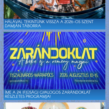
HÁLÁVAL TEKINTÜNK VISSZA A 2026-OS SZENT
DAMJÁN TÁBORRA
ÍME A 24. IFJÚSÁGI GYALOGOS ZARÁNDOKLAT
RÉSZLETES PROGRAMJA!