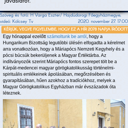
javaslatot.
Szöveg és fotó: H Varga Eszter/ Hajdúdorogi Főegyházmegye,
videó: Kölcsey Tv
2020. november 27. 17:00
KÉRJÜK, VEGYE FIGYELEMBE, HOGY EZ A HÍR 2078 NAPJA ÍRÓDOTT
Egy hónappal ezelőtt
számoltunk be arról
, hogy a
Hungarikum Bizottság legutóbbi ülésén elfogadta a kérelmet
arra vonatkozóan, hogy a Máriapócs Nemzeti Kegyhely és a
pócsi búcsúk bekerüljenek a Magyar Értéktárba. Az
indítványozók szerint Máriapócs fontos szerepet tölt be a
Kárpát-medencei magyar görögkatolikusság történelmi-
spirituális emlékeinek ápolásában, megőrzésében és
gyarapításában, hűen azokhoz a tradíciókhoz, melyek a
Magyar Görögkatolikus Egyházban már évszázadok óta
léteznek.