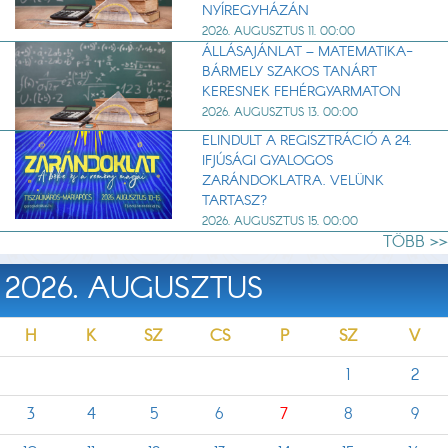
NYÍREGYHÁZÁN
2026. AUGUSZTUS 11. 00:00
ÁLLÁSAJÁNLAT – MATEMATIKA-
BÁRMELY SZAKOS TANÁRT
KERESNEK FEHÉRGYARMATON
2026. AUGUSZTUS 13. 00:00
ELINDULT A REGISZTRÁCIÓ A 24.
IFJÚSÁGI GYALOGOS
ZARÁNDOKLATRA. VELÜNK
TARTASZ?
2026. AUGUSZTUS 15. 00:00
TÖBB >>
2026. AUGUSZTUS
H
K
SZ
CS
P
SZ
V
1
2
3
4
5
6
7
8
9