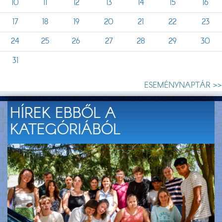
10
11
12
13
14
15
16
17
18
19
20
21
22
23
24
25
26
27
28
29
30
31
ESEMÉNYNAPTÁR >>
HÍREK EBBŐL A
KATEGÓRIÁBÓL