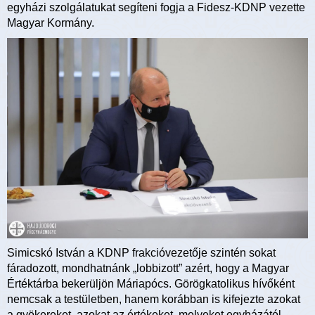
egyházi szolgálatukat segíteni fogja a Fidesz-KDNP vezette
Magyar Kormány.
Simicskó István a KDNP frakcióvezetője szintén sokat
fáradozott, mondhatnánk „lobbizott” azért, hogy a Magyar
Értéktárba bekerüljön Máriapócs. Görögkatolikus hívőként
nemcsak a testületben, hanem korábban is kifejezte azokat
a gyökereket, azokat az értékeket, melyeket egyházától