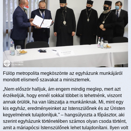
Fülöp metropolita megköszönte az egyházunk munkájáról
mondott elismerő szavakat a miniszternek.
„Nem először halljuk, ám engem mindig meglep, mert azt
érzékeljük, hogy ennél sokkal többet is tehetnénk, viszont
annak örülök, ha van látszatja a munkánknak. Mi, mint egy
kis egyház, eredményeinket az Istenszülőnek és az Úristen
kegyelmének tulajdonítjuk.” – hangsúlyozta a főpásztor, aki
szerint egyházunk történetében számos olyan csoda történt,
amit a máriapócsi Istenszülőnek lehet tulajdonítani. Ilyen volt