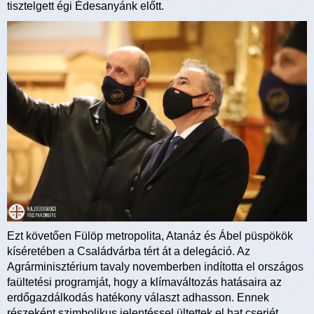
tisztelgett égi Édesanyánk előtt.
Ezt követően Fülöp metropolita, Atanáz és Ábel püspökök
kíséretében a Családvárba tért át a delegáció. Az
Agrárminisztérium tavaly novemberben indította el országos
faültetési programját, hogy a klímaváltozás hatásaira az
erdőgazdálkodás hatékony választ adhasson. Ennek
részeként szimbolikus jelentéssel ültettek el hat cserjét