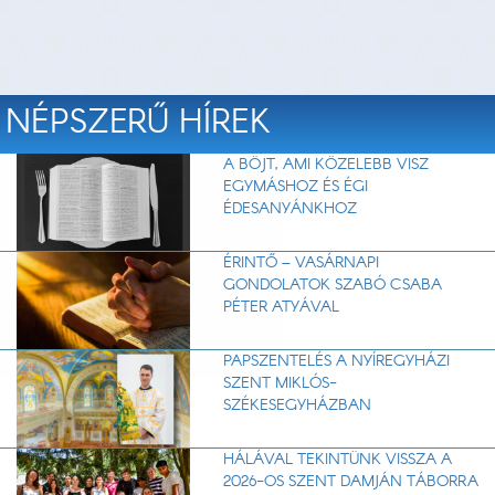
NÉPSZERŰ HÍREK
A BÖJT, AMI KÖZELEBB VISZ
EGYMÁSHOZ ÉS ÉGI
ÉDESANYÁNKHOZ
ÉRINTŐ – VASÁRNAPI
GONDOLATOK SZABÓ CSABA
PÉTER ATYÁVAL
PAPSZENTELÉS A NYÍREGYHÁZI
SZENT MIKLÓS-
SZÉKESEGYHÁZBAN
HÁLÁVAL TEKINTÜNK VISSZA A
2026-OS SZENT DAMJÁN TÁBORRA