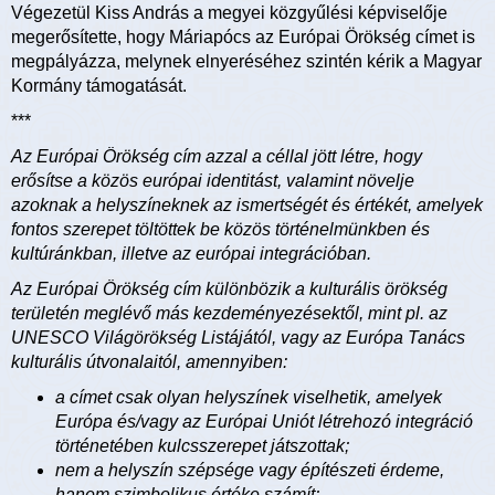
Végezetül Kiss András a megyei közgyűlési képviselője
megerősítette, hogy Máriapócs az Európai Örökség címet is
megpályázza, melynek elnyeréséhez szintén kérik a Magyar
Kormány támogatását.
***
Az Európai Örökség cím azzal a céllal jött létre, hogy
erősítse a közös európai identitást, valamint növelje
azoknak a helyszíneknek az ismertségét és értékét, amelyek
fontos szerepet töltöttek be közös történelmünkben és
kultúránkban, illetve az európai integrációban.
Az Európai Örökség cím különbözik a kulturális örökség
területén meglévő más kezdeményezésektől, mint pl. az
UNESCO Világörökség Listájától, vagy az Európa Tanács
kulturális útvonalaitól, amennyiben:
a címet csak olyan helyszínek viselhetik, amelyek
Európa és/vagy az Európai Uniót létrehozó integráció
történetében kulcsszerepet játszottak;
nem a helyszín szépsége vagy építészeti érdeme,
hanem szimbolikus értéke számít;