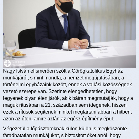
Nagy István elismerően szólt a Görögkatolikus Egyház
munkájáról, s mint mondta, a nemzet megújulásában, a
történelmi egyházaink között, ennek a vallási közösségnek
vezető szerepe van. Szerinte elengedhetetlen, hogy
legyenek olyan élen járók, akik bátran megmutatják, hogy a
maguk rítusában a 21. században sem idegenek, hiszen
ezek a rítusok segítenek minket megtartani abban a hitben,
azon az úton, amire aztán az egész építmény épül.
Végezetül a főpásztoroknak külön-külön is megköszönte
fáradhatatlan munkájukat, s biztosított őket arról, hogy