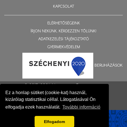
KAPCSOLAT
ELÉRHETŐSÉGEINK
ÍRJON NEKÜNK, KÉRDEZZEN TŐLÜNK!
ADATKEZELÉSI TÁJÉKOZTATÓ
GYERMEKVÉDELEM
BERUHÁZÁSOK
© 2015-2026 Nyíregyházi Egyházmegye
Ez a honlap sütiket (cookie-kat) használ,
Impresszum
kizárólag statisztikai céllal. Látogatásával Ön
Fejlesztés: Gerner Attila, Zadubenszki Norbert
elfogadja ezek használatát.
További információ
Elfogadom