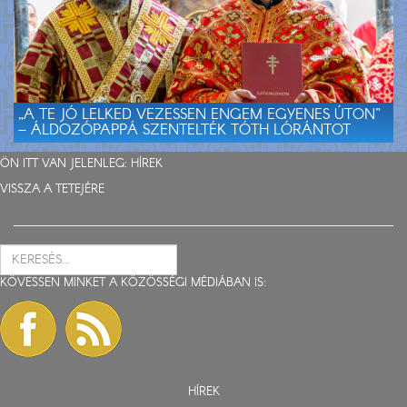
„A TE JÓ LELKED VEZESSEN ENGEM EGYENES ÚTON”
– ÁLDOZÓPAPPÁ SZENTELTÉK TÓTH LÓRÁNTOT
ÖN ITT VAN JELENLEG:
HÍREK
VISSZA A TETEJÉRE
KÖVESSEN MINKET A KÖZÖSSÉGI MÉDIÁBAN IS:
HÍREK