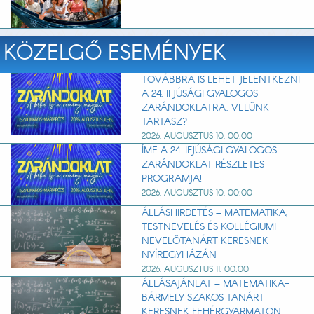
KÖZELGŐ ESEMÉNYEK
TOVÁBBRA IS LEHET JELENTKEZNI
A 24. IFJÚSÁGI GYALOGOS
ZARÁNDOKLATRA. VELÜNK
TARTASZ?
2026. AUGUSZTUS 10. 00:00
ÍME A 24. IFJÚSÁGI GYALOGOS
ZARÁNDOKLAT RÉSZLETES
PROGRAMJA!
2026. AUGUSZTUS 10. 00:00
ÁLLÁSHIRDETÉS – MATEMATIKA,
TESTNEVELÉS ÉS KOLLÉGIUMI
NEVELŐTANÁRT KERESNEK
NYÍREGYHÁZÁN
2026. AUGUSZTUS 11. 00:00
ÁLLÁSAJÁNLAT – MATEMATIKA-
BÁRMELY SZAKOS TANÁRT
KERESNEK FEHÉRGYARMATON