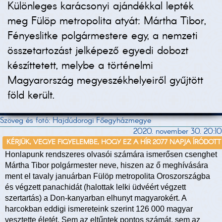
Különleges karácsonyi ajándékkal lepték
meg Fülöp metropolita atyát: Mártha Tibor,
Fényeslitke polgármestere egy, a nemzeti
összetartozást jelképező egyedi dobozt
készíttetett, melybe a történelmi
Magyarország megyeszékhelyeiről gyűjtött
föld került.
Szöveg és fotó: Hajdúdorogi Főegyházmegye
2020. november 30. 20:10
KÉRJÜK, VEGYE FIGYELEMBE, HOGY EZ A HÍR 2077 NAPJA ÍRÓDOTT
Honlapunk rendszeres olvasói számára ismerősen csenghet
Mártha Tibor polgármester neve, hiszen az ő meghívására
ment el tavaly januárban Fülöp metropolita Oroszországba
és végzett panachidát (halottak lelki üdvéért végzett
szertartás) a Don-kanyarban elhunyt magyarokért. A
harcokban eddigi ismereteink szerint 126 000 magyar
vesztette életét. Sem az eltűntek pontos számát, sem az