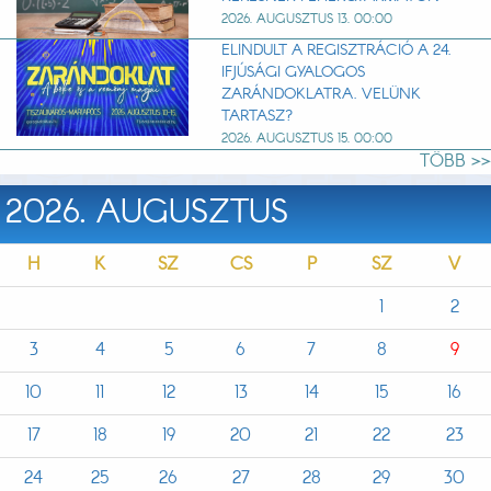
2026. AUGUSZTUS 13. 00:00
ELINDULT A REGISZTRÁCIÓ A 24.
IFJÚSÁGI GYALOGOS
ZARÁNDOKLATRA. VELÜNK
TARTASZ?
2026. AUGUSZTUS 15. 00:00
TÖBB >>
2026. AUGUSZTUS
H
K
SZ
CS
P
SZ
V
1
2
3
4
5
6
7
8
9
10
11
12
13
14
15
16
17
18
19
20
21
22
23
24
25
26
27
28
29
30