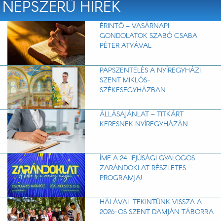
NÉPSZERŰ HÍREK
ÉRINTŐ – VASÁRNAPI
GONDOLATOK SZABÓ CSABA
PÉTER ATYÁVAL
PAPSZENTELÉS A NYÍREGYHÁZI
SZENT MIKLÓS-
SZÉKESEGYHÁZBAN
ÁLLÁSAJÁNLAT – TITKÁRT
KERESNEK NYÍREGYHÁZÁN
ÍME A 24. IFJÚSÁGI GYALOGOS
ZARÁNDOKLAT RÉSZLETES
PROGRAMJA!
HÁLÁVAL TEKINTÜNK VISSZA A
2026-OS SZENT DAMJÁN TÁBORRA