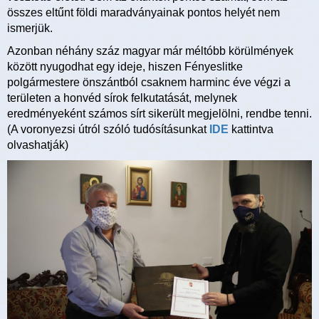
összes eltűnt földi maradványainak pontos helyét nem
ismerjük.
Azonban néhány száz magyar már méltóbb körülmények
között nyugodhat egy ideje, hiszen Fényeslitke
polgármestere önszántból csaknem harminc éve végzi a
területen a honvéd sírok felkutatását, melynek
eredményeként számos sírt sikerült megjelölni, rendbe tenni.
(A voronyezsi útról szóló tudósításunkat
IDE
kattintva
olvashatják)