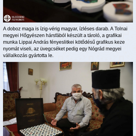
A doboz maga is ízig-vérig magyar, ízléses darab. A Tolnai
megyei Hőgyészen hársfából készült a tároló, a grafikai
munka Lippai András fényeslitkei kötődésű grafikus keze
nyomát viseli, az üvegcséket pedig egy Nógrád megyei
vállalkozás gyártotta le.