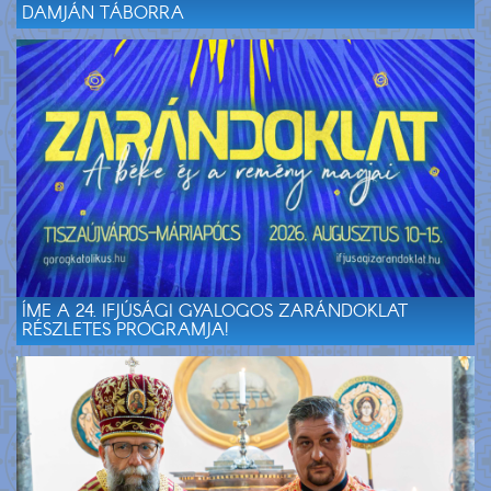
DAMJÁN TÁBORRA
ÍME A 24. IFJÚSÁGI GYALOGOS ZARÁNDOKLAT
RÉSZLETES PROGRAMJA!