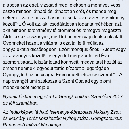
alaposan az eget, vizsgáld meg lélekben a mennyet, vess
össze minden látható és láthatatlan erőt, és mondd meg
nekem – van-e hozzá hasonló csoda az összes teremtmény
között?... Ő volt az, aki csodálatosan foganta méhében azt,
akit minden teremtmény félelemmel és remegve magasztal.
Áldottak az asszonyok, mert többé nem vajúdnak átok alatt.
Gyermeket hozott a világra, s ezáltal felülmúlja az
angyalokat a dicsőségben. Ezért mondjuk őneki: Áldott vagy
az asszonyok között! Te egyedül megszüntetted Éva
szomorúságát, felszárítottad könnyeit, megváltást hoztál az
emberi nemnek, egyedül terád bízatott a legdrágább
Gyöngy; te hoztad világra Emmanuelt tetszése szerint.” – A
nap evangéliumi szakasza a Szent Család egyiptomi
menekülését mondja el.
Nyomtatásban megjelent a Görögkatolikus Szemlélet 2017-
es téli számában.
Az indexképen látható Istenanya-ábrázolást Makláry Zsolt
és Makláry Teréz készítették: Nyíregyháza, Görögkatolikus
Papnevelő Intézet kápolnája.