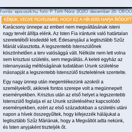
Forrás: epa.oszk.hu, fotó: P. Tóth Nóra
2020. december 26. 08:00
KÉRJÜK, VEGYE FIGYELEMBE, HOGY EZ A HÍR 2053 NAPJA ÍRÓDOTT
Karácsony ünnepe az emberi nem megváltásának isteni
nagy tervét állítja elénk. Az Isten Fia irántunk való határtalan
szeretetéből kisdeddé lett. Édesanyjául a legtisztább Szűz
Máriát választotta. A legszentebb Istenszülőnek
köszönhetően a terv valósággá vált. Nélküle nem lett volna
sem krisztusi születés, sem megváltás. A keleti egyház az
istenanyaság méltóságának tudatában Urunk születése
másnapját a legszentebb Istenszülő tiszteletének szentelte.
Egy nagy ünnep után megemlékezünk azokról a
személyekről, akiknek fontos szerepe volt a megünnepelt
eseményekben. Krisztus után az első helyet a legszentebb
Istenszülő foglalja el az Urunk születéséhez kapcsolódó
eseményekben, ezért az első századokban a születés utáni
napon a hívek összegyűltek, hogy kifejezzék hálájukat a
legtisztább Szűz Máriának, hogy a Megváltót adta nekünk,
és Isten anyjaként tiszteljék őt.