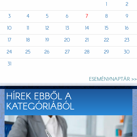
1
2
3
4
5
6
7
8
9
10
11
12
13
14
15
16
17
18
19
20
21
22
23
24
25
26
27
28
29
30
31
ESEMÉNYNAPTÁR >>
HÍREK EBBŐL A
KATEGÓRIÁBÓL