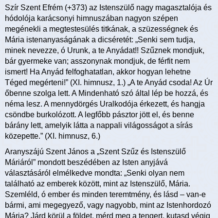
Szír Szent Efrém (+373) az Istenszülő nagy magasztalója és
hódolója karácsonyi himnuszában nagyon szépen
megénekli a megtestesülés titkának, a szüzességnek és
Mária istenanyaságának a dicséretét: „Senki sem tudja,
minek nevezze, ó Urunk, a te Anyádat!! Szűznek mondjuk,
bár gyermeke van; asszonynak mondjuk, de férfit nem
ismert! Ha Anyád felfoghatatlan, akkor hogyan lehetne
Téged megérteni!” (XI. himnusz, 1.) „A te Anyád csoda! Az Úr
őbenne szolga lett. A Mindenható szó által lép be hozzá, és
néma lesz. A mennydörgés Uralkodója érkezett, és hangja
csöndbe burkolózott. A legfőbb pásztor jött el, és benne
bárány lett, amelyik látta a nappali világosságot a sírás
közepette.” (XI. himnusz, 6.)
Aranyszájú Szent János a „Szent Szűz és Istenszülő
Máriáról” mondott beszédében az Isten anyjává
választásáról elmélkedve mondta: „Senki olyan nem
található az emberek között, mint az Istenszülő, Mária.
Szemléld, ó ember és minden teremtmény, és lásd – van-e
bármi, ami megegyező, vagy nagyobb, mint az Istenhordozó
Mária? Járd körül a földet, mérd meg a tengert, kutasd végig