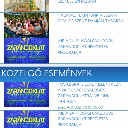
SZÉKESEGYHÁZBAN
HÁLÁVAL TEKINTÜNK VISSZA A
2026-OS SZENT DAMJÁN TÁBORRA
ÍME A 24. IFJÚSÁGI GYALOGOS
ZARÁNDOKLAT RÉSZLETES
PROGRAMJA!
KÖZELGŐ ESEMÉNYEK
TOVÁBBRA IS LEHET JELENTKEZNI
A 24. IFJÚSÁGI GYALOGOS
ZARÁNDOKLATRA. VELÜNK
TARTASZ?
2026. AUGUSZTUS 10. 00:00
ÍME A 24. IFJÚSÁGI GYALOGOS
ZARÁNDOKLAT RÉSZLETES
PROGRAMJA!