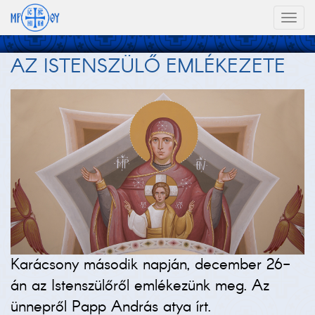
Toggl
naviga
AZ ISTENSZÜLŐ EMLÉKEZETE
Karácsony második napján, december 26-
án az Istenszülőről emlékezünk meg. Az
ünnepről Papp András atya írt.