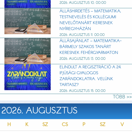
2026. AUGUSZTUS 10. 00:00
ÁLLÁSHIRDETÉS – MATEMATIKA,
TESTNEVELÉS ÉS KOLLÉGIUMI
NEVELŐTANÁRT KERESNEK
NYÍREGYHÁZÁN
2026. AUGUSZTUS 11. 00:00
ÁLLÁSAJÁNLAT – MATEMATIKA-
BÁRMELY SZAKOS TANÁRT
KERESNEK FEHÉRGYARMATON
2026. AUGUSZTUS 13. 00:00
ELINDULT A REGISZTRÁCIÓ A 24.
IFJÚSÁGI GYALOGOS
ZARÁNDOKLATRA. VELÜNK
TARTASZ?
2026. AUGUSZTUS 15. 00:00
TÖBB >>
2026. AUGUSZTUS
H
K
SZ
CS
P
SZ
V