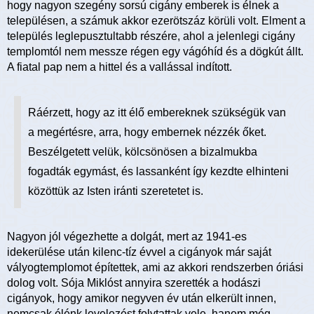
hogy nagyon szegény sorsú cigány emberek is élnek a
településen, a számuk akkor ezerötszáz körüli volt. Elment a
település leglepusztultabb részére, ahol a jelenlegi cigány
templomtól nem messze régen egy vágóhíd és a dögkút állt.
A fiatal pap nem a hittel és a vallással indított.
Ráérzett, hogy az itt élő embereknek szükségük van
a megértésre, arra, hogy embernek nézzék őket.
Beszélgetett velük, kölcsönösen a bizalmukba
fogadták egymást, és lassanként így kezdte elhinteni
közöttük az Isten iránti szeretetet is.
Nagyon jól végezhette a dolgát, mert az 1941-es
idekerülése után kilenc-tíz évvel a cigányok már saját
vályogtemplomot építettek, ami az akkori rendszerben óriási
dolog volt. Sója Miklóst annyira szerették a hodászi
cigányok, hogy amikor negyven év után elkerült innen,
nemcsak élénk levelezést folytattak vele, hanem még