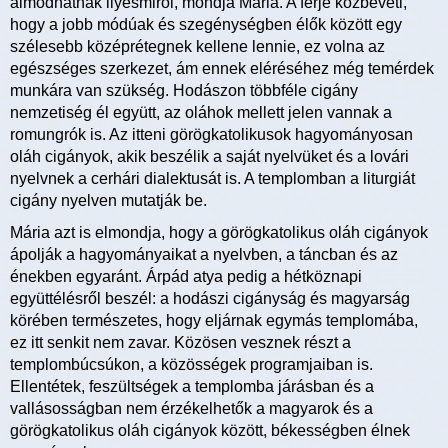
álmodhatnak ilyesmiről, mondja Mária. A férje közbeveti,
hogy a jobb módúak és szegénységben élők között egy
szélesebb középrétegnek kellene lennie, ez volna az
egészséges szerkezet, ám ennek eléréséhez még temérdek
munkára van szükség. Hodászon többféle cigány
nemzetiség él együtt, az oláhok mellett jelen vannak a
romungrók is. Az itteni görögkatolikusok hagyományosan
oláh cigányok, akik beszélik a saját nyelvüket és a lovári
nyelvnek a cerhári dialektusát is. A templomban a liturgiát
cigány nyelven mutatják be.
Mária azt is elmondja, hogy a görögkatolikus oláh cigányok
ápolják a hagyományaikat a nyelvben, a táncban és az
énekben egyaránt. Árpád atya pedig a hétköznapi
együttélésről beszél: a hodászi cigányság és magyarság
körében természetes, hogy eljárnak egymás templomába,
ez itt senkit nem zavar. Közösen vesznek részt a
templombúcsúkon, a közösségek programjaiban is.
Ellentétek, feszültségek a templomba járásban és a
vallásosságban nem érzékelhetők a magyarok és a
görögkatolikus oláh cigányok között, békességben élnek