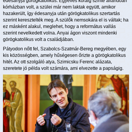
édesanyja görögkatolikus. Egyéves koráig szinte állandóan
kórházban volt, a szülei már nem laktak együtt, amikor
hazakerült, így édesanyja után görögkatolikus szertartás
szerint keresztelték meg. A szülők nemsokára el is váltak; ha
ez másként alakul, meglehet, hogy a református vallás
szerint nevelkedett volna. Anyai ágon viszont mindenki
görögkatolikus volt a családjában.
Pátyodon nőtt fel, Szabolcs-Szatmár-Bereg megyében, egy
kis közösségben, amely hűségesen őrizte a görögkatolikus
hitét. Az ott szolgáló atya, Szimicsku Ferenc alázata,
szeretete jó példa volt számára, ami elvezette a papságig.