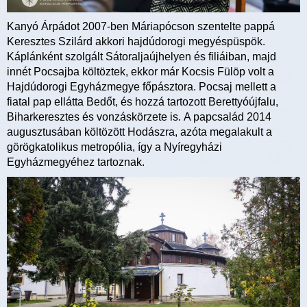
Kanyó Árpádot 2007-ben Máriapócson szentelte pappá
Keresztes Szilárd akkori hajdúdorogi megyéspüspök.
Káplánként szolgált Sátoraljaújhelyen és filiáiban, majd
innét Pocsajba költöztek, ekkor már Kocsis Fülöp volt a
Hajdúdorogi Egyházmegye főpásztora. Pocsaj mellett a
fiatal pap ellátta Bedőt, és hozzá tartozott Berettyóújfalu,
Biharkeresztes és vonzáskörzete is. A papcsalád 2014
augusztusában költözött Hodászra, azóta megalakult a
görögkatolikus metropólia, így a Nyíregyházi
Egyházmegyéhez tartoznak.