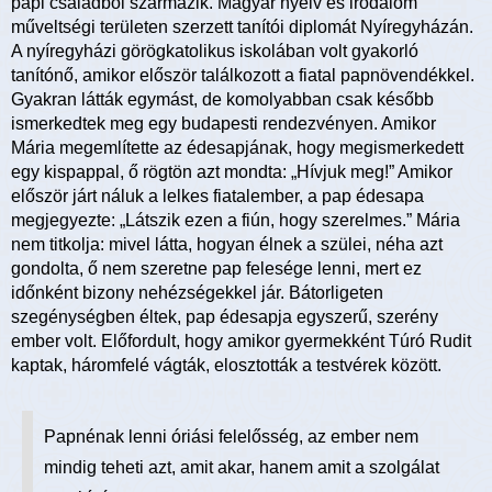
papi családból származik. Magyar nyelv és irodalom
műveltségi területen szerzett tanítói diplomát Nyíregyházán.
A nyíregyházi görögkatolikus iskolában volt gyakorló
tanítónő, amikor először találkozott a fiatal papnövendékkel.
Gyakran látták egymást, de komolyabban csak később
ismerkedtek meg egy budapesti rendezvényen. Amikor
Mária megemlítette az édesapjának, hogy megismerkedett
egy kispappal, ő rögtön azt mondta: „Hívjuk meg!” Amikor
először járt náluk a lelkes fiatalember, a pap édesapa
megjegyezte: „Látszik ezen a fiún, hogy szerelmes.” Mária
nem titkolja: mivel látta, hogyan élnek a szülei, néha azt
gondolta, ő nem szeretne pap felesége lenni, mert ez
időnként bizony nehézségekkel jár. Bátorligeten
szegénységben éltek, pap édesapja egyszerű, szerény
ember volt. Előfordult, hogy amikor gyermekként Túró Rudit
kaptak, háromfelé vágták, elosztották a testvérek között.
Papnénak lenni óriási felelősség, az ember nem
mindig teheti azt, amit akar, hanem amit a szolgálat