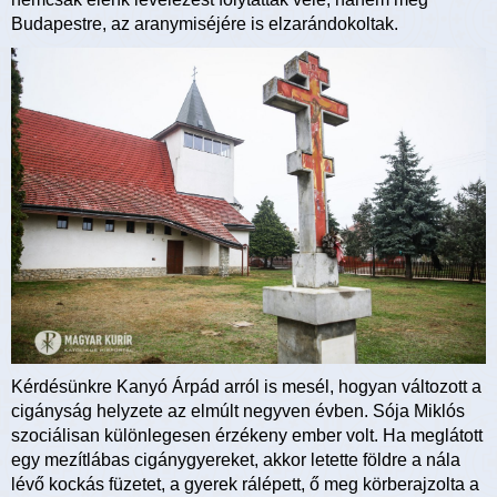
Budapestre, az aranymiséjére is elzarándokoltak.
Kérdésünkre Kanyó Árpád arról is mesél, hogyan változott a
cigányság helyzete az elmúlt negyven évben. Sója Miklós
szociálisan különlegesen érzékeny ember volt. Ha meglátott
egy mezítlábas cigánygyereket, akkor letette földre a nála
lévő kockás füzetet, a gyerek rálépett, ő meg körberajzolta a