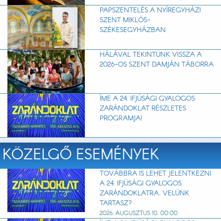
PAPSZENTELÉS A NYÍREGYHÁZI
SZENT MIKLÓS-
SZÉKESEGYHÁZBAN
HÁLÁVAL TEKINTÜNK VISSZA A
2026-OS SZENT DAMJÁN TÁBORRA
ÍME A 24. IFJÚSÁGI GYALOGOS
ZARÁNDOKLAT RÉSZLETES
PROGRAMJA!
KÖZELGŐ ESEMÉNYEK
TOVÁBBRA IS LEHET JELENTKEZNI
A 24. IFJÚSÁGI GYALOGOS
ZARÁNDOKLATRA. VELÜNK
TARTASZ?
2026. AUGUSZTUS 10. 00:00