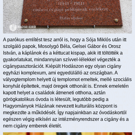
A parókus említést tesz arról is, hogy a Sója Miklós után itt
szolgáló papok, Mosolygó Béla, Gelsei Gábor és Orosz
István, a káplánok és a kéttucat kispap, akik itt töltötték a
gyakorlatukat, mindannyian szívvel-lélekkel végezték a
cigánypasztorációt. Kiépült Hodászon egy olyan cigány
egyházi komplexum, ami egyedülálló az országban. A
vályogtemplom helyett új templomot emeltek, mellé szociális
konyhát építettek, majd öregek otthonát is. Ennek emeletén
kapott helyet a családok átmeneti otthona, aztán
görögkatolikus óvoda is létesült, legutóbb pedig a
Hagyományok Házának nevezett kulturális központ is
megkezdte a működését. Így napjainkban az óvodáskortól
egészen végig elkíséri az intézményrendszer a cigány és a
nem cigány emberek életét.