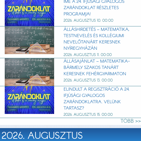
ÍME A 24. IFJÚSÁGI GYALOGOS
ZARÁNDOKLAT RÉSZLETES
PROGRAMJA!
2026. AUGUSZTUS 10. 00:00
ÁLLÁSHIRDETÉS – MATEMATIKA,
TESTNEVELÉS ÉS KOLLÉGIUMI
NEVELŐTANÁRT KERESNEK
NYÍREGYHÁZÁN
2026. AUGUSZTUS 11. 00:00
ÁLLÁSAJÁNLAT – MATEMATIKA-
BÁRMELY SZAKOS TANÁRT
KERESNEK FEHÉRGYARMATON
2026. AUGUSZTUS 13. 00:00
ELINDULT A REGISZTRÁCIÓ A 24.
IFJÚSÁGI GYALOGOS
ZARÁNDOKLATRA. VELÜNK
TARTASZ?
2026. AUGUSZTUS 15. 00:00
TÖBB >>
2026. AUGUSZTUS