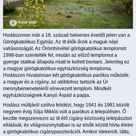
Hodászonon már a 18. század hetvenes éveitől jelen van a
Görögkatolikus Egyház. Az itt élők őrzik a maguk népi
vallásosságát. Az Örömhírvétel görögkatolikus templomot
1998-ban szentelték fel, miután az előző templomot a
gyenge statikai állapota miatt le kellett bontani. Jelenleg ez
a magyar görögkatolikus egyházközség temploma.
Hodászon hivatalosan két görögkatolikus parókia működik:
a magyar és a cigány, az utóbbihoz tartozik az Úr
mennybemeneteléről elnevezett templom. Mindkét
egyházközségnek Kanyó Árpád a papja.
Hodász múltjáról szólva felidézi, hogy 1941 és 1981 között
negyven évig Sója Miklós volt a parókus a településen. Ő
kezdte megszervezni az itt élő cigány közösség lelkipásztori
ellátását, és világviszonylatban is az elsők között hívta életre
a görögkatolikus cigánypasztorációt. Amikor idekerült, látta,