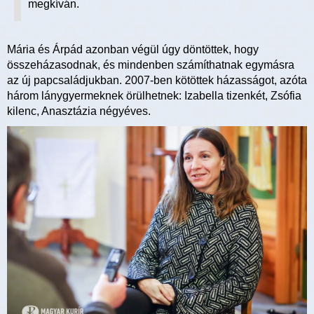
megkíván.
Mária és Árpád azonban végül úgy döntöttek, hogy
összeházasodnak, és mindenben számíthatnak egymásra
az új papcsaládjukban. 2007-ben kötöttek házasságot, azóta
három lánygyermeknek örülhetnek: Izabella tizenkét, Zsófia
kilenc, Anasztázia négyéves.