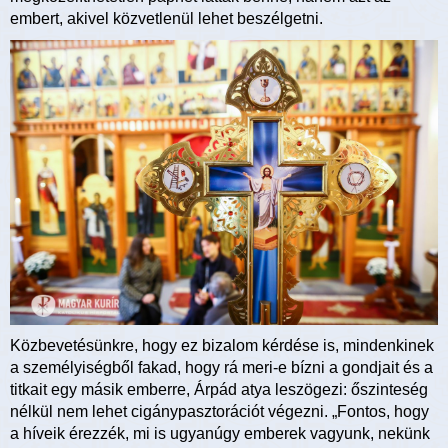
embert, akivel közvetlenül lehet beszélgetni.
Közbevetésünkre, hogy ez bizalom kérdése is, mindenkinek
a személyiségből fakad, hogy rá meri-e bízni a gondjait és a
titkait egy másik emberre, Árpád atya leszögezi: őszinteség
nélkül nem lehet cigánypasztorációt végezni. „Fontos, hogy
a híveik érezzék, mi is ugyanúgy emberek vagyunk, nekünk