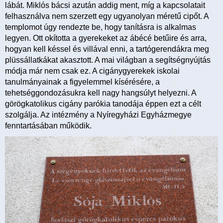
lábát. Miklós bácsi azután addig ment, míg a kapcsolatait
felhasználva nem szerzett egy ugyanolyan méretű cipőt. A
templomot úgy rendezte be, hogy tanításra is alkalmas
legyen. Ott okította a gyerekeket az ábécé betűire és arra,
hogyan kell késsel és villával enni, a tartógerendákra meg
plüssállatkákat akasztott. A mai világban a segítségnyújtás
módja már nem csak ez. A cigánygyerekek iskolai
tanulmányainak a figyelemmel kísérésére, a
tehetséggondozásukra kell nagy hangsúlyt helyezni. A
görögkatolikus cigány parókia tanodája éppen ezt a célt
szolgálja. Az intézmény a Nyíregyházi Egyházmegye
fenntartásában működik.