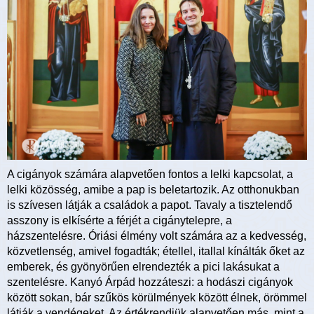
A cigányok számára alapvetően fontos a lelki kapcsolat, a
lelki közösség, amibe a pap is beletartozik. Az otthonukban
is szívesen látják a családok a papot. Tavaly a tisztelendő
asszony is elkísérte a férjét a cigánytelepre, a
házszentelésre. Óriási élmény volt számára az a kedvesség,
közvetlenség, amivel fogadták; étellel, itallal kínálták őket az
emberek, és gyönyörűen elrendezték a pici lakásukat a
szentelésre. Kanyó Árpád hozzáteszi: a hodászi cigányok
között sokan, bár szűkös körülmények között élnek, örömmel
látják a vendégeket. Az értékrendjük alapvetően más, mint a