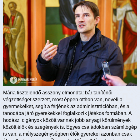
Mária tisztelendő asszony elmondta: bár tanítónői
végzettséget szerzett, most éppen otthon van, neveli a
gyermekeiket, segít a férjének az adminisztrációban, és a
tanodába járó gyerekekkel foglalkozik játékos formában. A
hodászi cigányok között vannak jobb anyagi körülmények
között élők és szegények is. Egyes családokban számítógép
is van, a mélyszegénységben élők gyerekei azonban csak