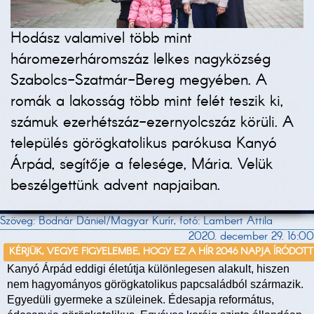
Hodász valamivel több mint
háromezerháromszáz lelkes nagyközség
Szabolcs-Szatmár-Bereg megyében. A
romák a lakosság több mint felét teszik ki,
számuk ezerhétszáz-ezernyolcszáz körüli. A
település görögkatolikus parókusa Kanyó
Árpád, segítője a felesége, Mária. Velük
beszélgettünk advent napjaiban.
Szöveg: Bodnár Dániel/Magyar Kurír, fotó: Lambert Attila
2020. december 29. 16:00
KÉRJÜK, VEGYE FIGYELEMBE, HOGY EZ A HÍR 2046 NAPJA ÍRÓDOTT
Kanyó Árpád eddigi életútja különlegesen alakult, hiszen
nem hagyományos görögkatolikus papcsaládból származik.
Egyedüli gyermeke a szüleinek. Édesapja református,