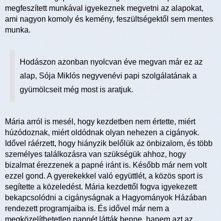
megfeszített munkával igyekeznek megvetni az alapokat,
ami nagyon komoly és kemény, feszültségektől sem mentes
munka.
Hodászon azonban nyolcvan éve megvan már ez az
alap, Sója Miklós negyvenévi papi szolgálatának a
gyümölcseit még most is aratjuk.
Mária arról is mesél, hogy kezdetben nem értette, miért
húzódoznak, miért oldódnak olyan nehezen a cigányok.
Idővel ráérzett, hogy hiányzik belőlük az önbizalom, és több
személyes találkozásra van szükségük ahhoz, hogy
bizalmat érezzenek a papné iránt is. Később már nem volt
ezzel gond. A gyerekekkel való együttlét, a közös sport is
segítette a közeledést. Mária kezdettől fogva igyekezett
bekapcsolódni a cigányságnak a Hagyományok Házában
rendezett programjaiba is. És idővel már nem a
megközelíthetetlen papnét látták benne, hanem azt az