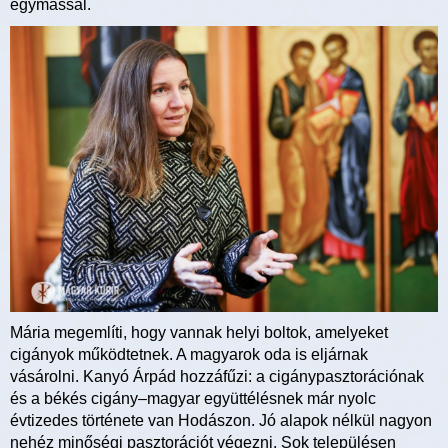
egymással.
Mária megemlíti, hogy vannak helyi boltok, amelyeket
cigányok működtetnek. A magyarok oda is eljárnak
vásárolni. Kanyó Árpád hozzáfűzi: a cigánypasztorációnak
és a békés cigány–magyar együttélésnek már nyolc
évtizedes története van Hodászon. Jó alapok nélkül nagyon
nehéz minőségi pasztorációt végezni. Sok településen