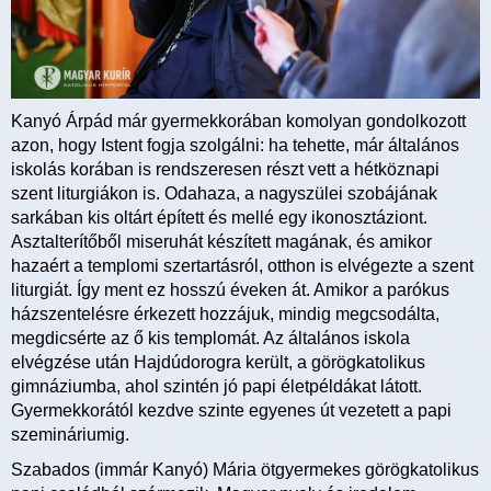
Kanyó Árpád már gyermekkorában komolyan gondolkozott
azon, hogy Istent fogja szolgálni: ha tehette, már általános
iskolás korában is rendszeresen részt vett a hétköznapi
szent liturgiákon is. Odahaza, a nagyszülei szobájának
sarkában kis oltárt épített és mellé egy ikonosztáziont.
Asztalterítőből miseruhát készített magának, és amikor
hazaért a templomi szertartásról, otthon is elvégezte a szent
liturgiát. Így ment ez hosszú éveken át. Amikor a parókus
házszentelésre érkezett hozzájuk, mindig megcsodálta,
megdicsérte az ő kis templomát. Az általános iskola
elvégzése után Hajdúdorogra került, a görögkatolikus
gimnáziumba, ahol szintén jó papi életpéldákat látott.
Gyermekkorától kezdve szinte egyenes út vezetett a papi
szemináriumig.
Szabados (immár Kanyó) Mária ötgyermekes görögkatolikus