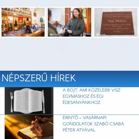
NÉPSZERŰ HÍREK
A BÖJT, AMI KÖZELEBB VISZ
EGYMÁSHOZ ÉS ÉGI
ÉDESANYÁNKHOZ
ÉRINTŐ – VASÁRNAPI
GONDOLATOK SZABÓ CSABA
PÉTER ATYÁVAL