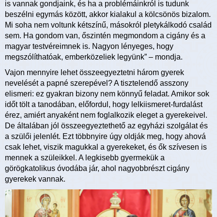
is vannak gondjaink, és ha a problémáinkról is tudunk
beszélni egymás között, akkor kialakul a kölcsönös bizalom.
Mi soha nem voltunk kétszínű, másokról pletykálkodó család
sem. Ha gondom van, őszintén megmondom a cigány és a
magyar testvéreimnek is. Nagyon lényeges, hogy
megszólíthatóak, emberközeliek legyünk” – mondja.
Vajon mennyire lehet összeegyeztetni három gyerek
nevelését a papné szerepével? A tisztelendő asszony
elismeri: ez gyakran bizony nem könnyű feladat. Amikor sok
időt tölt a tanodában, előfordul, hogy lelkiismeret-furdalást
érez, amiért anyaként nem foglalkozik eleget a gyerekeivel.
De általában jól összeegyeztethető az egyházi szolgálat és
a szülői jelenlét. Ezt többnyire úgy oldják meg, hogy ahová
csak lehet, viszik magukkal a gyerekeket, és ők szívesen is
mennek a szüleikkel. A legkisebb gyermekük a
görögkatolikus óvodába jár, ahol nagyobbrészt cigány
gyerekek vannak.