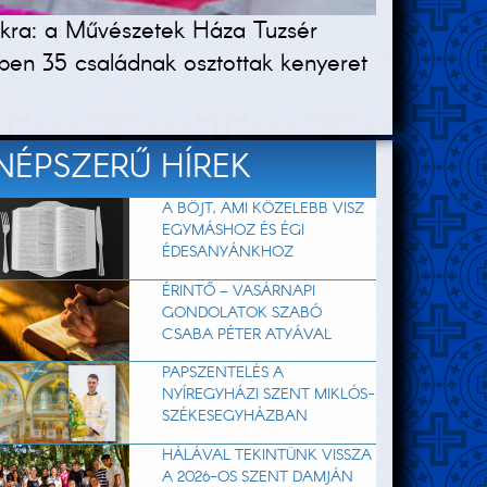
lókra: a Művészetek Háza Tuzsér
ben 35 családnak osztottak kenyeret
NÉPSZERŰ HÍREK
A BÖJT, AMI KÖZELEBB VISZ
EGYMÁSHOZ ÉS ÉGI
ÉDESANYÁNKHOZ
ÉRINTŐ – VASÁRNAPI
GONDOLATOK SZABÓ
CSABA PÉTER ATYÁVAL
PAPSZENTELÉS A
NYÍREGYHÁZI SZENT MIKLÓS-
SZÉKESEGYHÁZBAN
HÁLÁVAL TEKINTÜNK VISSZA
A 2026-OS SZENT DAMJÁN