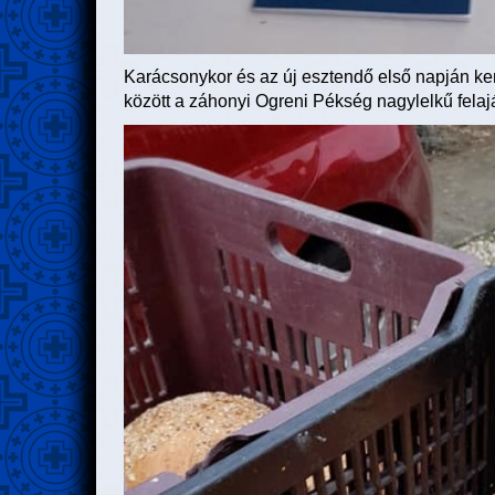
Karácsonykor és az új esztendő első napján ken
között a záhonyi Ogreni Pékség nagylelkű fela