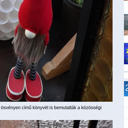
z ösvényen című könyvét is bemutatták a közösségi