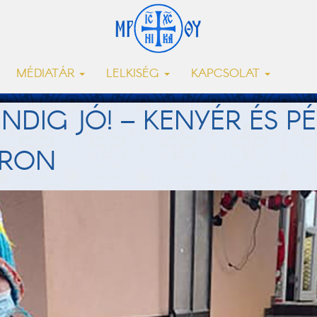
MÉDIATÁR
LELKISÉG
KAPCSOLAT
NDIG JÓ! – KENYÉR ÉS P
ÉRON