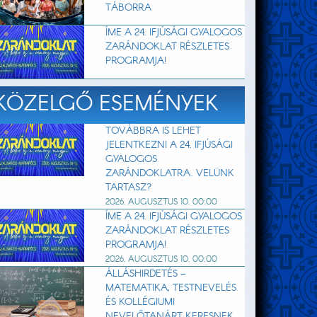
TÁBORRA
ÍME A 24. IFJÚSÁGI GYALOGOS
ZARÁNDOKLAT RÉSZLETES
PROGRAMJA!
KÖZELGŐ ESEMÉNYEK
TOVÁBBRA IS LEHET
JELENTKEZNI A 24. IFJÚSÁGI
GYALOGOS
ZARÁNDOKLATRA. VELÜNK
TARTASZ?
2026. AUGUSZTUS 10. 00:00
ÍME A 24. IFJÚSÁGI GYALOGOS
ZARÁNDOKLAT RÉSZLETES
PROGRAMJA!
2026. AUGUSZTUS 10. 00:00
ÁLLÁSHIRDETÉS –
MATEMATIKA, TESTNEVELÉS
ÉS KOLLÉGIUMI
NEVELŐTANÁRT KERESNEK