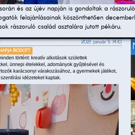
során és az újév napján is gondoltak a rászoru
ogatók felajánlásainak köszönthetően december
sok rászoruló család asztalára jutott pékáru.
r
2021. január 5. 14:10
 NAPJA ÍRÓDOTT
nden történt: kreatív alkotások születtek
kel, ünnepi ételekkel, adományok gyűjtésével és
artozók karácsonyi várakozásához, a gyermekek játékot,
szentírási idézeteket kaptak.