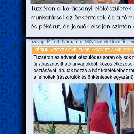
Tuzséron a karácsonyi előkészületek 
munkatársai az önkéntesek és a tám
és pékárut, és január elsején szintén 
Szöveg: P. Tóth Nóra, fotó: Művészetek Háza Tuzsé
KÉRJÜK, VEGYE FIGYELEMBE, HOGY EZ A HÍR 2039
Tuzséron az adventi készülődés során oly sok mi
újrahasznosítható anyagokból, közös étkezések
osztásával járultak hozzá a ház kötelékeihez t
a felnőttek (rászorulók és önkéntesek egyaránt) 