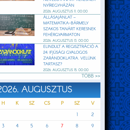
NYÍREGYHÁZÁN
2026. AUGUSZTUS 11. 00:00
ÁLLÁSAJÁNLAT –
MATEMATIKA-BÁRMELY
SZAKOS TANÁRT KERESNEK
FEHÉRGYARMATON
2026. AUGUSZTUS 13. 00:00
ELINDULT A REGISZTRÁCIÓ A
24. IFJÚSÁGI GYALOGOS
ZARÁNDOKLATRA. VELÜNK
TARTASZ?
2026. AUGUSZTUS 15. 00:00
TÖBB >>
2026. AUGUSZTUS
H
K
SZ
CS
P
SZ
V
1
2
3
4
5
6
7
8
9