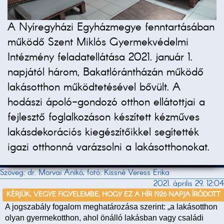
A Nyíregyházi Egyházmegye fenntartásában
működő Szent Miklós Gyermekvédelmi
Intézmény feladatellátása 2021. január 1.
napjától három, Bakatlórántházán működő
lakásotthon működtetésével bővült. A
hodászi ápoló-gondozó otthon ellátottjai a
fejlesztő foglalkozáson készített kézműves
lakásdekorációs kiegészítőikkel segítették
igazi otthonná varázsolni a lakásotthonokat.
Szöveg: dr. Morvai Anikó, fotó: Kissné Veress Erika
2021. április 29. 12:04
KÉRJÜK, VEGYE FIGYELEMBE, HOGY EZ A HÍR 1926 NAPJA ÍRÓDOTT
A jogszabály fogalom meghatározása szerint: „a lakásotthon
olyan gyermekotthon, ahol önálló lakásban vagy családi