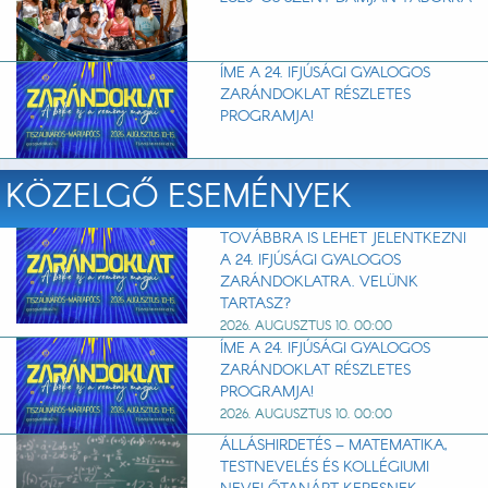
ÍME A 24. IFJÚSÁGI GYALOGOS
ZARÁNDOKLAT RÉSZLETES
PROGRAMJA!
KÖZELGŐ ESEMÉNYEK
TOVÁBBRA IS LEHET JELENTKEZNI
A 24. IFJÚSÁGI GYALOGOS
ZARÁNDOKLATRA. VELÜNK
TARTASZ?
2026. AUGUSZTUS 10. 00:00
ÍME A 24. IFJÚSÁGI GYALOGOS
ZARÁNDOKLAT RÉSZLETES
PROGRAMJA!
2026. AUGUSZTUS 10. 00:00
ÁLLÁSHIRDETÉS – MATEMATIKA,
TESTNEVELÉS ÉS KOLLÉGIUMI