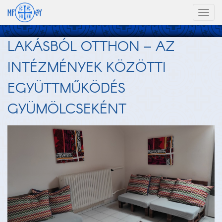
Toggl
naviga
LAKÁSBÓL OTTHON – AZ
INTÉZMÉNYEK KÖZÖTTI
EGYÜTTMŰKÖDÉS
GYÜMÖLCSEKÉNT