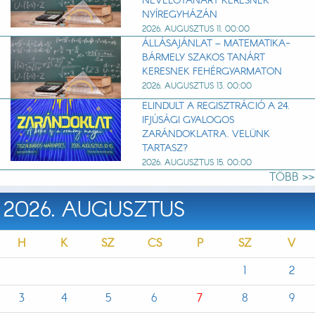
NEVELŐTANÁRT KERESNEK
NYÍREGYHÁZÁN
2026. AUGUSZTUS 11. 00:00
ÁLLÁSAJÁNLAT – MATEMATIKA-
BÁRMELY SZAKOS TANÁRT
KERESNEK FEHÉRGYARMATON
2026. AUGUSZTUS 13. 00:00
ELINDULT A REGISZTRÁCIÓ A 24.
IFJÚSÁGI GYALOGOS
ZARÁNDOKLATRA. VELÜNK
TARTASZ?
2026. AUGUSZTUS 15. 00:00
TÖBB >>
2026. AUGUSZTUS
H
K
SZ
CS
P
SZ
V
1
2
3
4
5
6
7
8
9