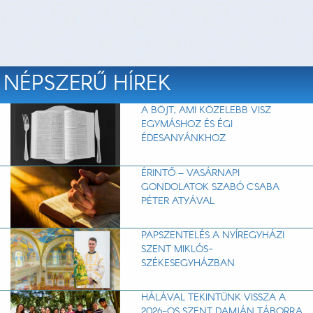
NÉPSZERŰ HÍREK
A BÖJT, AMI KÖZELEBB VISZ
EGYMÁSHOZ ÉS ÉGI
ÉDESANYÁNKHOZ
ÉRINTŐ – VASÁRNAPI
GONDOLATOK SZABÓ CSABA
PÉTER ATYÁVAL
PAPSZENTELÉS A NYÍREGYHÁZI
SZENT MIKLÓS-
SZÉKESEGYHÁZBAN
HÁLÁVAL TEKINTÜNK VISSZA A
2026-OS SZENT DAMJÁN TÁBORRA