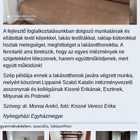
A fejlesztő foglalkoztatásunkban dolgozó munkatársak és
ellátottak textil képekkel, lakás textíliákkal, raklap-bútorokkal
hoztak melegséget, meghittséget a lakásotthonokba. A
fenntartó arra törekszik, hogy az egyes intézmények ne
szigetekként létezzenek, hanem együttműködjenek, mert
együtt működünk!
Szép példája ennek a lakásotthonok javára végzett munka,
melyért köszönet Lippainé Szabó Katalin intézményvezető
asszonynak és kollégáinak Kissné Erikának, Esztinek,
Mityunak és Pistinek!
Szöveg: dr. Morvai Anikó, fotó: Kissné Veress Erika
Nyíregyházi Egyházmegye
gyermekvédelem, szociális, lakásotthon