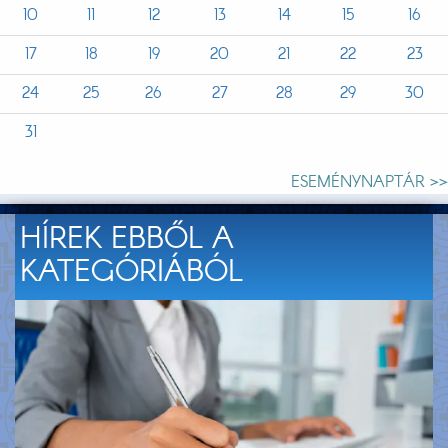
10
11
12
13
14
15
16
17
18
19
20
21
22
23
24
25
26
27
28
29
30
31
ESEMÉNYNAPTÁR >>
HÍREK EBBŐL A
KATEGÓRIÁBÓL