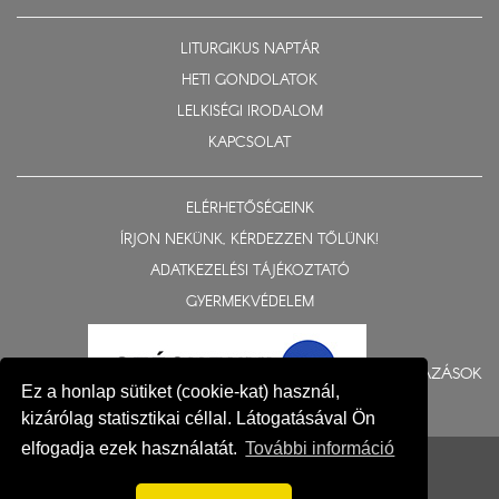
LITURGIKUS NAPTÁR
HETI GONDOLATOK
LELKISÉGI IRODALOM
KAPCSOLAT
ELÉRHETŐSÉGEINK
ÍRJON NEKÜNK, KÉRDEZZEN TŐLÜNK!
ADATKEZELÉSI TÁJÉKOZTATÓ
GYERMEKVÉDELEM
BERUHÁZÁSOK
Ez a honlap sütiket (cookie-kat) használ,
kizárólag statisztikai céllal. Látogatásával Ön
elfogadja ezek használatát.
További információ
© 2015-2026 Nyíregyházi Egyházmegye
Impresszum