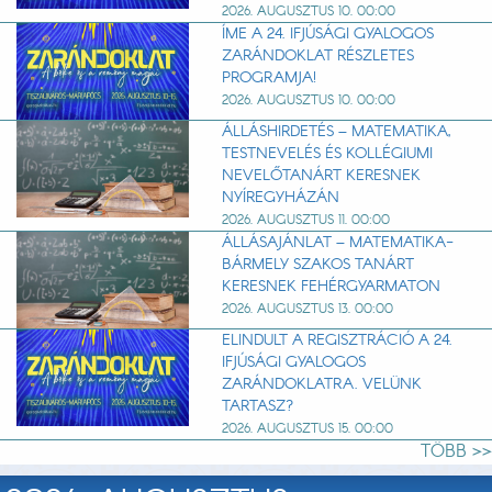
2026. AUGUSZTUS 10. 00:00
ÍME A 24. IFJÚSÁGI GYALOGOS
ZARÁNDOKLAT RÉSZLETES
PROGRAMJA!
2026. AUGUSZTUS 10. 00:00
ÁLLÁSHIRDETÉS – MATEMATIKA,
TESTNEVELÉS ÉS KOLLÉGIUMI
NEVELŐTANÁRT KERESNEK
NYÍREGYHÁZÁN
2026. AUGUSZTUS 11. 00:00
ÁLLÁSAJÁNLAT – MATEMATIKA-
BÁRMELY SZAKOS TANÁRT
KERESNEK FEHÉRGYARMATON
2026. AUGUSZTUS 13. 00:00
ELINDULT A REGISZTRÁCIÓ A 24.
IFJÚSÁGI GYALOGOS
ZARÁNDOKLATRA. VELÜNK
TARTASZ?
2026. AUGUSZTUS 15. 00:00
TÖBB >>