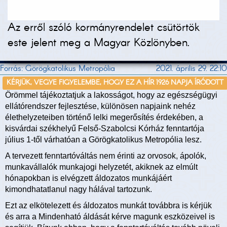
Az erről szóló kormányrendelet csütörtök
este jelent meg a Magyar Közlönyben.
Forrás: Görögkatolikus Metropólia
2021. április 29. 22:10
KÉRJÜK, VEGYE FIGYELEMBE, HOGY EZ A HÍR 1926 NAPJA ÍRÓDOTT
Örömmel tájékoztatjuk a lakosságot, hogy az egészségügyi
ellátórendszer fejlesztése, különösen napjaink nehéz
élethelyzeteiben történő lelki megerősítés érdekében, a
kisvárdai székhelyű Felső-Szabolcsi Kórház fenntartója
július 1-től várhatóan a Görögkatolikus Metropólia lesz.
A tervezett fenntartóváltás nem érinti az orvosok, ápolók,
munkavállalók munkajogi helyzetét, akiknek az elmúlt
hónapokban is elvégzett áldozatos munkájáért
kimondhatatlanul nagy hálával tartozunk.
Ezt az elkötelezett és áldozatos munkát továbbra is kérjük
és arra a Mindenható áldását kérve magunk eszközeivel is