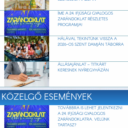
ÍME A 24. IFJÚSÁGI GYALOGOS
ZARÁNDOKLAT RÉSZLETES
PROGRAMJA!
HÁLÁVAL TEKINTÜNK VISSZA A
2026-OS SZENT DAMJÁN TÁBORRA
ÁLLÁSAJÁNLAT – TITKÁRT
KERESNEK NYÍREGYHÁZÁN
KÖZELGŐ ESEMÉNYEK
TOVÁBBRA IS LEHET JELENTKEZNI
A 24. IFJÚSÁGI GYALOGOS
ZARÁNDOKLATRA. VELÜNK
TARTASZ?