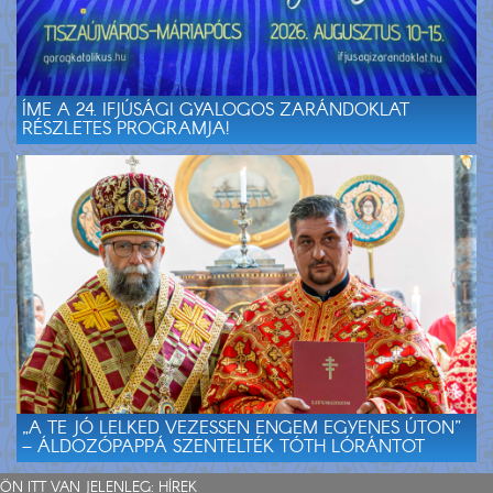
ÍME A 24. IFJÚSÁGI GYALOGOS ZARÁNDOKLAT
RÉSZLETES PROGRAMJA!
„A TE JÓ LELKED VEZESSEN ENGEM EGYENES ÚTON”
– ÁLDOZÓPAPPÁ SZENTELTÉK TÓTH LÓRÁNTOT
ÖN ITT VAN JELENLEG:
HÍREK