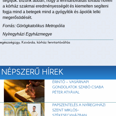
segítjük. Bízunk abban, hogy a fenntartóváltás tovább növeli
a kórház szakmai eredményességét és kiemelten segíteni
fogja mind a betegek mind a gyógyítók és ápolók lelki
megerősödését.
Forrás: Görögkatolikus Metropólia
Nyíregyházi Egyházmegye
egészségügy, Ksivárda, kórház fenntartóváltás
NÉPSZERŰ HÍREK
ÉRINTŐ – VASÁRNAPI
GONDOLATOK SZABÓ CSABA
PÉTER ATYÁVAL
PAPSZENTELÉS A NYÍREGYHÁZI
SZENT MIKLÓS-
SZÉKESEGYHÁZBAN