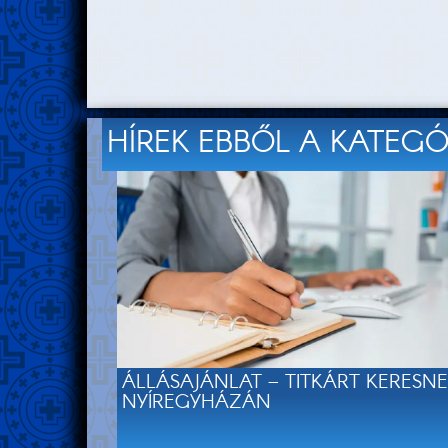
HÍREK EBBŐL A KATEG
ÁLLÁSAJÁNLAT – TITKÁRT KERESN
NYÍREGYHÁZÁN