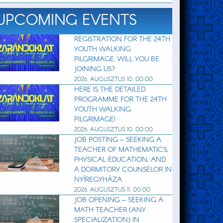
UPCOMING EVENTS
REGISTRATION FOR THE 24TH
YOUTH WALKING
PILGRIMAGE. WILL YOU BE
JOINING US?
2026. AUGUSZTUS 10. 00:00
HERE IS THE DETAILED
PROGRAMME FOR THE 24TH
YOUTH WALKING
PILGRIMAGE!
2026. AUGUSZTUS 10. 00:00
JOB POSTING – SEEKING A
TEACHER OF MATHEMATICS,
PHYSICAL EDUCATION, AND
A DORMITORY COUNSELOR IN
NYÍREGYHÁZA
2026. AUGUSZTUS 11. 00:00
JOB OPENING – SEEKING A
MATH TEACHER (ANY
SPECIALIZATION) IN