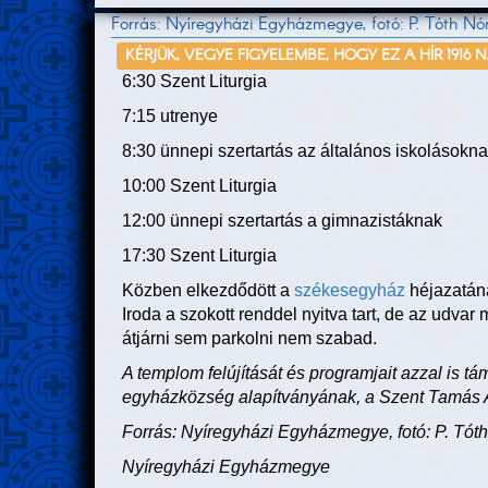
Forrás: Nyíregyházi Egyházmegye, fotó: P. Tóth Nó
KÉRJÜK, VEGYE FIGYELEMBE, HOGY EZ A HÍR 1916 
6:30 Szent Liturgia
7:15 utrenye
8:30 ünnepi szertartás az általános iskolásokn
10:00 Szent Liturgia
12:00 ünnepi szertartás a gimnazistáknak
17:30 Szent Liturgia
Közben elkezdődött a
székesegyház
héjazatána
Iroda a szokott renddel nyitva tart, de az udvar
átjárni sem parkolni nem szabad.
A templom felújítását és programjait azzal is 
egyházközség alapítványának, a Szent Tamás A
Forrás: Nyíregyházi Egyházmegye, fotó: P. Tót
Nyíregyházi Egyházmegye