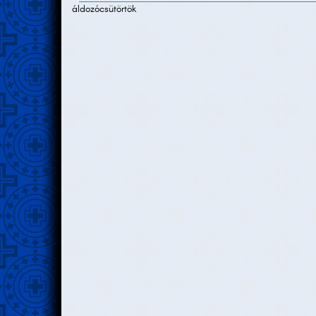
áldozócsütörtök