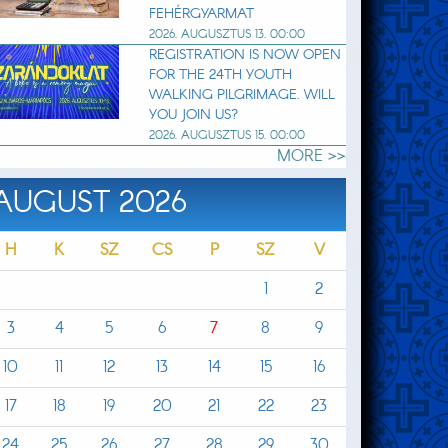
FEHÉRGYARMAT
2026. AUGUSZTUS 13. 00:00
REGISTRATION IS NOW OPEN
FOR THE 24TH YOUTH
WALKING PILGRIMAGE. WILL
YOU JOIN US?
2026. AUGUSZTUS 15. 00:00
MORE >>
AUGUST 2026
H
K
SZ
CS
P
SZ
V
1
2
3
4
5
6
7
8
9
10
11
12
13
14
15
16
17
18
19
20
21
22
23
24
25
26
27
28
29
30