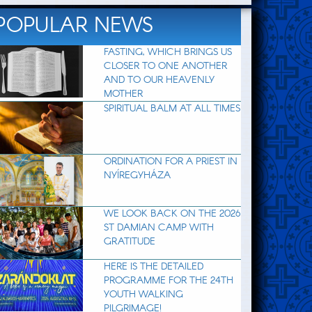
POPULAR NEWS
FASTING, WHICH BRINGS US
CLOSER TO ONE ANOTHER
AND TO OUR HEAVENLY
MOTHER
SPIRITUAL BALM AT ALL TIMES
ORDINATION FOR A PRIEST IN
NYÍREGYHÁZA
WE LOOK BACK ON THE 2026
ST DAMIAN CAMP WITH
GRATITUDE
HERE IS THE DETAILED
PROGRAMME FOR THE 24TH
YOUTH WALKING
PILGRIMAGE!