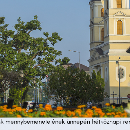
nk mennybemenetelének ünnepén hétköznapi rend s