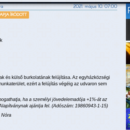
ra
2021. május 10. 07:00
NAPJA ÍRÓDOTT
ak
k és külső burkolatának felújítása. Az egyházközségi
 munkaterület, ezért a felújítás végéig az udvaron sem
támogathatja, ha a személyi jövedelemadója +1%-át az
lapítványnak ajánlja fel. (Adószám: 19860943-1-15)
h Nóra