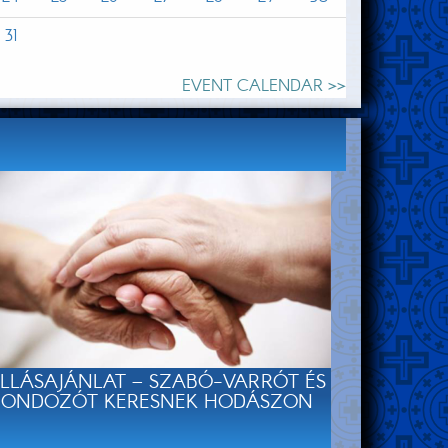
31
EVENT CALENDAR >>
LLÁSAJÁNLAT – SZABÓ-VARRÓT ÉS
ONDOZÓT KERESNEK HODÁSZON