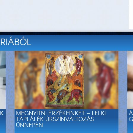
ÓRIÁBÓL
EK
MEGNYITNI ÉRZÉKEINKET – LELKI
Á
TÁPLÁLÉK ÚRSZÍNVÁLTOZÁS
G
ÜNNEPÉN