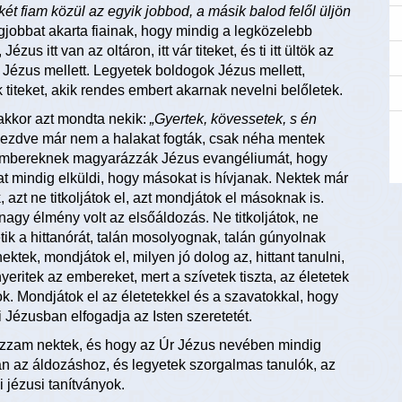
két fiam közül az egyik jobbod, a másik balod felől üljön
gjobbat akarta fiainak, hogy mindig a legközelebb
us itt van az oltáron, itt vár titeket, és ti itt ültök az
 Jézus mellett. Legyetek boldogok Jézus mellett,
 titeket, akik rendes embert akarnak nevelni belőletek.
 akkor azt mondta nekik:
„Gyertek, kövessetek, s én
kezdve már nem a halakat fogták, csak néha mentek
az embereknek magyarázzák Jézus evangéliumát, hogy
t mindig elküldi, hogy másokat is hívjanak. Nektek már
, azt ne titkoljátok el, azt mondjátok el másoknak is.
nagy élmény volt az elsőáldozás. Ne titkoljátok, ne
ik a hittanórát, talán mosolyognak, talán gúnyolnak
ektek, mondjátok el, milyen jó dolog az, hittant tanulni,
eritek az embereket, mert a szívetek tiszta, az életetek
ok. Mondjátok el az életetekkel és a szavatokkal, hogy
i Jézusban elfogadja az Isten szeretetét.
kozzam nektek, és hogy az Úr Jézus nevében mindig
kran az áldozáshoz, és legyetek szorgalmas tanulók, az
i jézusi tanítványok.