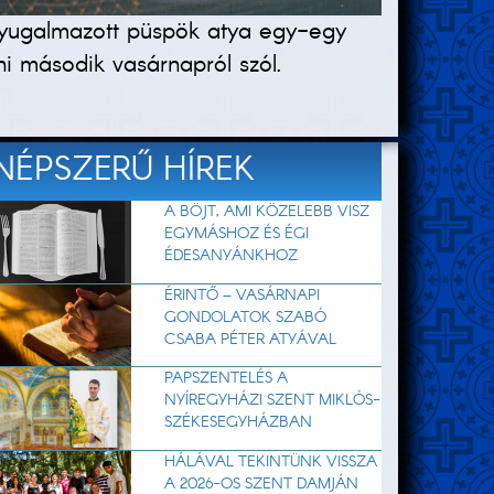
 nyugalmazott püspök atya egy-egy
ni második vasárnapról szól.
NÉPSZERŰ HÍREK
A BÖJT, AMI KÖZELEBB VISZ
EGYMÁSHOZ ÉS ÉGI
ÉDESANYÁNKHOZ
ÉRINTŐ – VASÁRNAPI
GONDOLATOK SZABÓ
CSABA PÉTER ATYÁVAL
PAPSZENTELÉS A
NYÍREGYHÁZI SZENT MIKLÓS-
SZÉKESEGYHÁZBAN
HÁLÁVAL TEKINTÜNK VISSZA
A 2026-OS SZENT DAMJÁN