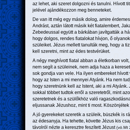
az lehet, aki szeret dolgozni és tanulni. Hívott 
jelével ajándékozzon meg benneteket.
De van itt még egy másik dolog, amire érdemes od
Andrást, aztán látott másik két fiatalembert, Jak
Zebedeussal együtt a bárkában javítgatták a háló
hogy dolgos, rendes fiatalokat hívjon, ő olyanok
szüleiket. Jézus mellett tanulták meg, hogy a 
kell szeretni, mint az édes testvérüket.
A négy meghívott fiatal abban a életkorban volt
nem segít a szüleinek, nem adja haza a keres
sok gondja van vele. Ha ilyen embereket hívot
hogy az Isten a mi mennyei Atyánk. Ha nem tudju
hogy szeretnünk kell az Istent, aki a mi Atyánk.
sokkal többet tudtok erről a szeretetről, mint azo
szeretetnek és a szülőkhöz való ragaszkodásn
eljussanak Jézushoz, mint ti most. Köszönjéte
A jó gyerekeket szeretik a szüleik, büszkék is r
az édesanyja. Ha tehette, követte Jézus kis csap
távolról nézte a keresztre feszített Jézust
(vö.Mt 