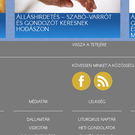
ÁLLÁSHIRDETÉS – SZABÓ-VARRÓT
Á
ÉS GONDOZÓT KERESNEK
G
HODÁSZON
É
M
VISSZA A TETEJÉRE
KÖVESSEN MINKET A KÖZÖSSÉGI 
MÉDIATÁR
LELKISÉG
DALLAMTÁR
LITURGIKUS NAPTÁR
VIDEOTÁR
HETI GONDOLATOK