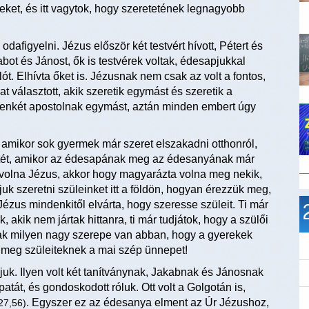
titeket, és itt vagytok, hogy szeretetének legnagyobb
afigyelni. Jézus először két testvért hívott, Pétert és
abot és Jánost, ők is testvérek voltak, édesapjukkal
t. Elhívta őket is. Jézusnak nem csak az volt a fontos,
at választott, akik szeretik egymást és szeretik a
tizenkét apostolnak egymást, aztán minden embert úgy
, amikor sok gyermek már szeret elszakadni otthonról,
etét, amikor az édesapának meg az édesanyának már
t volna Jézus, akkor hogy magyarázta volna meg nekik,
k szeretni szüleinket itt a földön, hogyan érezzük meg,
 Jézus mindenkitől elvárta, hogy szeresse szüleit. Ti már
k, akik nem jártak hittanra, ti már tudjátok, hogy a szülői
ak milyen nagy szerepe van abban, hogy a gyerekek
k meg szüleiteknek a mai szép ünnepet!
ájuk. Ilyen volt két tanítványnak, Jakabnak és Jánosnak
atát, és gondoskodott róluk. Ott volt a Golgotán is,
. Egyszer ez az édesanya elment az Úr Jézushoz,
27,56)