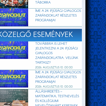
TÁBORRA
ÍME A 24. IFJÚSÁGI GYALOGOS
ZARÁNDOKLAT RÉSZLETES
PROGRAMJA!
KÖZELGŐ ESEMÉNYEK
TOVÁBBRA IS LEHET
JELENTKEZNI A 24. IFJÚSÁGI
GYALOGOS
ZARÁNDOKLATRA. VELÜNK
TARTASZ?
2026. AUGUSZTUS 10. 00:00
ÍME A 24. IFJÚSÁGI GYALOGOS
ZARÁNDOKLAT RÉSZLETES
PROGRAMJA!
2026. AUGUSZTUS 10. 00:00
ÁLLÁSHIRDETÉS –
MATEMATIKA, TESTNEVELÉS
ÉS KOLLÉGIUMI
NEVELŐTANÁRT KERESNEK