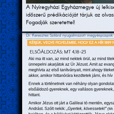
A Nyíregyházi Egyházmegye új lelkisé
időszerű prédikációját tárjuk az olv
Fogadják szeretettel!
Dr. Keresztes Szilárd nyugalmazott megyéspüspök
KÉRJÜK, VEGYE FIGYELEMBE, HOGY EZ A HÍR 1889
ELSŐÁLDOZÁS; MT 4,18-23
Aki ma itt van, az mind nektek örül, az mind titek
ünnepelni akarjátok az Úr Jézust. Amit az evan
meghívta az első tanítványait, mint ahogy titeke
akkor, amikor hittanórára kezdtetek járni, és hí
Ennek a történetnek van néhány olyan gondolata,
elsőáldozó gyereknek, egy vallásos gyereknek, mi
hittant.
Amikor Jézus ott járt a Galileai tó mentén, egysz
Andrást. Szólt nekik:
„Gyertek, kövessetek!”
(Mt 