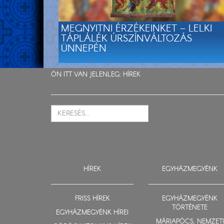
MEGNYITNI ÉRZÉKEINKET – LELKI
TÁPLÁLÉK ÚRSZÍNVÁLTOZÁS
ÜNNEPÉN
ÖN ITT VAN JELENLEG:
HÍREK
HÍREK
EGYHÁZMEGYÉNK
FRISS HÍREK
EGYHÁZMEGYÉNK
TÖRTÉNETE
EGYHÁZMEGYÉNK HÍREI
MÁRIAPÓCS, NEMZETI