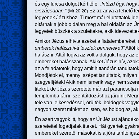
és egy furcsa dolgot kért tőle:
„Intézd úgy, hogy 
országodban.”
Ez az anya a lehető le
(Mt 20,20)
legyenek Jézushoz. Ti most már eljutottatok ide, Jéz
oltárnak a jobb oldalán meg a bal oldalán az Úr
legyetek büszkék a szüleitekre, akik idevezettek
Amikor Jézus elhívta ezeket a fiatalembereket,
emberek halászaivá teszlek benneteket!”
Attól 
halászni. Attól fogva az volt a dolguk, hogy 
embereket halásszanak. Akiket Jézus hív, azoka
az a feladatotok, hogy amit hittanórán tanultatok
Mondjátok el, mennyi szépet tanultatok, milyen 
szégyelljétek! Akik nem ismerik vagy nem szeret
titeket, de Jézus szeretete már azt parancsolja n
templomba járni, szentáldozáshoz járulni. Megny
tele van lelkesedéssel, örültök, boldogok vagyt
nagyon szeret minket az Isten, és boldog az, ak
Én azért vagyok itt, hogy az Úr Jézust ajándé
szeretettel fogadjalak titeket. Hát gyertek gya
embereket szerető, másokat is a jóra tanító igaz