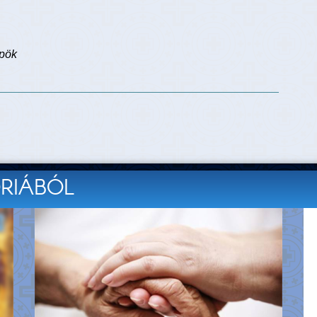
spök
ÓRIÁBÓL