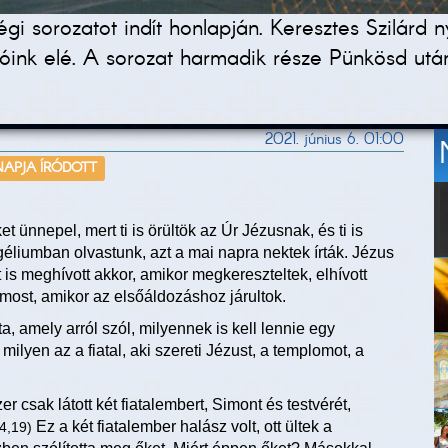
gi sorozatot indít honlapján. Keresztes Szilárd
asóink elé. A sorozat harmadik része Pünkösd utá
2021. június 6. 01:00
 NAPJA ÍRÓDOTT
et ünnepel, mert ti is örültök az Úr Jézusnak, és ti is
géliumban olvastunk, azt a mai napra nektek írták. Jézus
t is meghívott akkor, amikor megkereszteltek, elhívott
v most, amikor az elsőáldozáshoz járultok.
 amely arról szól, milyennek is kell lennie egy
lyen az a fiatal, aki szereti Jézust, a templomot, a
er csak látott két fiatalembert, Simont és testvérét,
Ez a két fiatalember halász volt, ott ültek a
4,19)