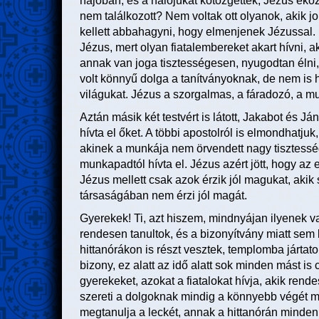
hajóban, és a hálójukat kötözgették, Jézus ekö
nem találkozott? Nem voltak ott olyanok, akik j
kellett abbahagyni, hogy elmenjenek Jézussal. D
Jézus, mert olyan fiatalembereket akart hívni, 
annak van joga tisztességesen, nyugodtan élni,
volt könnyű dolga a tanítványoknak, de nem is h
világukat. Jézus a szorgalmas, a fáradozó, a m
Aztán másik két testvért is látott, Jakabot és J
hívta el őket. A többi apostolról is elmondhatju
akinek a munkája nem örvendett nagy tisztesség
munkapadtól hívta el. Jézus azért jött, hogy az e
Jézus mellett csak azok érzik jól magukat, akik
társaságában nem érzi jól magát.
Gyerekek! Ti, azt hiszem, mindnyájan ilyenek va
rendesen tanultok, és a bizonyítvány miatt sem k
hittanórákon is részt vesztek, templomba jártat
bizony, ez alatt az idő alatt sok minden mást is
gyerekeket, azokat a fiatalokat hívja, akik rend
szereti a dolgoknak mindig a könnyebb végét meg
megtanulja a leckét, annak a hittanórán minde