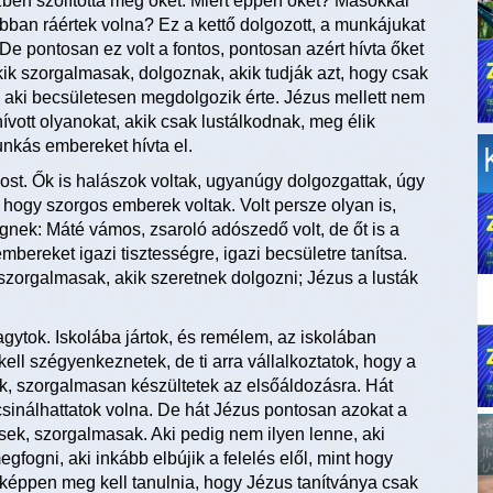
zben szólította meg őket. Miért éppen őket? Másokkal
obban ráértek volna? Ez a kettő dolgozott, a munkájukat
e pontosan ez volt a fontos, pontosan azért hívta őket
akik szorgalmasak, dolgoznak, akik tudják azt, hogy csak
 aki becsületesen megdolgozik érte. Jézus mellett nem
ívott olyanokat, akik csak lustálkodnak, meg élik
unkás embereket hívta el.
ánost. Ők is halászok voltak, ugyanúgy dolgozgattak, úgy
k, hogy szorgos emberek voltak. Volt persze olyan is,
nek: Máté vámos, zsaroló adószedő volt, de őt is a
mbereket igazi tisztességre, igazi becsületre tanítsa.
 szorgalmasak, akik szeretnek dolgozni; Jézus a lusták
gytok. Iskolába jártok, és remélem, az iskolában
ell szégyenkeznetek, de ti arra vállalkoztatok, hogy a
ok, szorgalmasan készültetek az elsőáldozásra. Hát
 csinálhattatok volna. De hát Jézus pontosan azokat a
esek, szorgalmasak. Aki pedig nem ilyen lenne, aki
fogni, aki inkább elbújik a felelés elől, mint hogy
nképpen meg kell tanulnia, hogy Jézus tanítványa csak