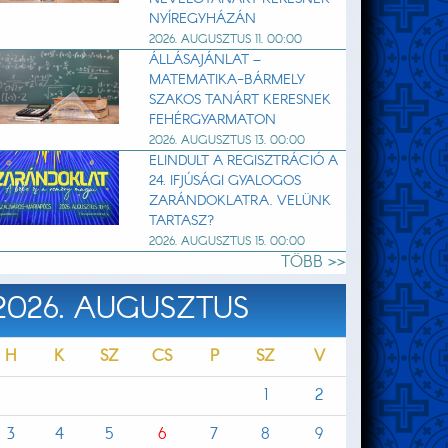
NYÍREGYHÁZÁN
2026. AUGUSZTUS 11. 00:00
ÁLLÁSAJÁNLAT –
MATEMATIKA-BÁRMELY
SZAKOS TANÁRT KERESNEK
FEHÉRGYARMATON
2026. AUGUSZTUS 13. 00:00
ELINDULT A REGISZTRÁCIÓ A
24. IFJÚSÁGI GYALOGOS
ZARÁNDOKLATRA. VELÜNK
TARTASZ?
2026. AUGUSZTUS 15. 00:00
TÖBB >>
2026. AUGUSZTUS
H
K
SZ
CS
P
SZ
V
1
2
3
4
5
6
7
8
9