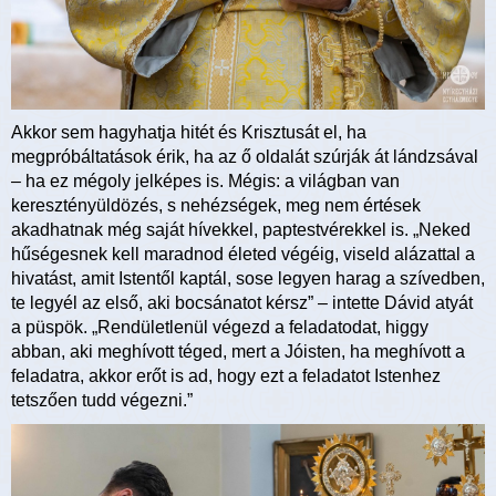
Akkor sem hagyhatja hitét és Krisztusát el, ha
megpróbáltatások érik, ha az ő oldalát szúrják át lándzsával
– ha ez mégoly jelképes is. Mégis: a világban van
keresztényüldözés, s nehézségek, meg nem értések
akadhatnak még saját hívekkel, paptestvérekkel is. „Neked
hűségesnek kell maradnod életed végéig, viseld alázattal a
hivatást, amit Istentől kaptál, sose legyen harag a szívedben,
te legyél az első, aki bocsánatot kérsz” – intette Dávid atyát
a püspök. „Rendületlenül végezd a feladatodat, higgy
abban, aki meghívott téged, mert a Jóisten, ha meghívott a
feladatra, akkor erőt is ad, hogy ezt a feladatot Istenhez
tetszően tudd végezni.”