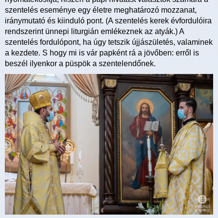
szentelés eseménye egy életre meghatározó mozzanat,
iránymutató és kiinduló pont. (A szentelés kerek évfordulóira
rendszerint ünnepi liturgián emlékeznek az atyák.) A
szentelés fordulópont, ha úgy tetszik újjászületés, valaminek
a kezdete. S hogy mi is vár papként rá a jövőben: erről is
beszél ilyenkor a püspök a szentelendőnek.