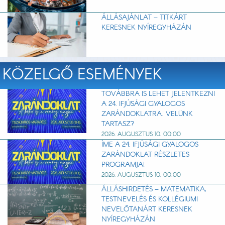
ÁLLÁSAJÁNLAT – TITKÁRT
KERESNEK NYÍREGYHÁZÁN
KÖZELGŐ ESEMÉNYEK
TOVÁBBRA IS LEHET JELENTKEZNI
A 24. IFJÚSÁGI GYALOGOS
ZARÁNDOKLATRA. VELÜNK
TARTASZ?
2026. AUGUSZTUS 10. 00:00
ÍME A 24. IFJÚSÁGI GYALOGOS
ZARÁNDOKLAT RÉSZLETES
PROGRAMJA!
2026. AUGUSZTUS 10. 00:00
ÁLLÁSHIRDETÉS – MATEMATIKA,
TESTNEVELÉS ÉS KOLLÉGIUMI
NEVELŐTANÁRT KERESNEK
NYÍREGYHÁZÁN