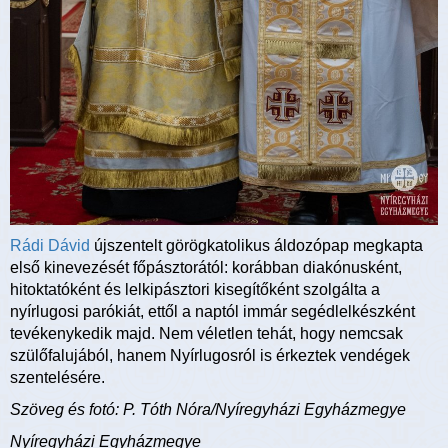
Rádi Dávid
újszentelt görögkatolikus áldozópap megkapta
első kinevezését főpásztorától: korábban diakónusként,
hitoktatóként és lelkipásztori kisegítőként szolgálta a
nyírlugosi parókiát, ettől a naptól immár segédlelkészként
tevékenykedik majd. Nem véletlen tehát, hogy nemcsak
szülőfalujából, hanem Nyírlugosról is érkeztek vendégek
szentelésére.
Szöveg és fotó: P. Tóth Nóra/Nyíregyházi Egyházmegye
Nyíregyházi Egyházmegye