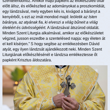
szentelendőhöz. Amikor majd papként az előkészületi oltár
előtt állsz, és előkészíted az adományokat a proszkomídiát,
egy lándzsával, mely egyben kés is, kivágod a bárányt a
kenyérből, s ezt az imát mondod majd:
leöletik az Isten
báránya, az atyának fia, ki elveszi a világ bűneit a világ
életéért és üdvösségéért.
A lándzsával átszúrod oldalát.
Minden Szent Liturgia alkalmával, amikor az előkészületet
végzed, jusson eszedbe a szentelésed napja: egy életen át
el kell kísérjen.” S hogy segítse az emlékezésben Dávid
atyát, egy ilyen lándzsát ajándékozott neki. Minden Szent
Liturgiának előkészítésénél e lándzsa emlékeztesse őt
papként Krisztus áldozatára.