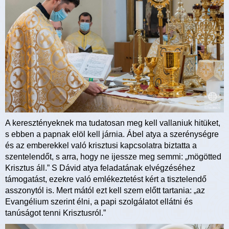
A keresztényeknek ma tudatosan meg kell vallaniuk hitüket,
s ebben a papnak elöl kell járnia. Ábel atya a szerénységre
és az emberekkel való krisztusi kapcsolatra biztatta a
szentelendőt, s arra, hogy ne ijessze meg semmi: „mögötted
Krisztus áll.” S Dávid atya feladatának elvégzéséhez
támogatást, ezekre való emlékeztetést kért a tisztelendő
asszonytól is. Mert mától ezt kell szem előtt tartania: „az
Evangélium szerint élni, a papi szolgálatot ellátni és
tanúságot tenni Krisztusról.”