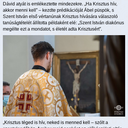
Dávid atyát is emlékeztette mindezekre. „Ha Krisztus hív,
akkor menni kell” – kezdte prédikációját Ábel püspök, s
Szent István első vértanúnak Krisztus hívására válaszoló
tanúságtételét állította példaként elé: „Szent István diakónus
megélte ezt a mondatot, s életét adta Krisztusért”.
„Krisztus téged is hív, neked is menned kell – szólt a