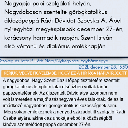
Nagyapja papi szolgálati helyén,
Nagydoboson szentelte görögkatolikus
áldozópappá Rádi Dávidot Szocska A. Ábel
nyíregyházi megyéspüspök december 27-én,
karácsony harmadik napján, Szent István
első vértanú és diakónus emléknapján.
Szöveg és fotó: P. Tóth Nóra/Nyíregyházi Egyházmegye
2021. december 28. 15:50
KÉRJÜK, VEGYE FIGYELEMBE, HOGY EZ A HÍR 1684 NAPJA ÍRÓDOTT
A nagydobosi Nagy Szent Bazil főpap tiszteletére szentelt
görögkatolikus templom falai első ízben voltak tanúi
papszentelésnek. Az újszentelt Dávid atya azonban nem
volt ismeretlen a majd’ száznegyven éves falaknak, de az itt
imádkozó nagydobosi görögkatolikus közösségnek sem.
Még sokan emlékeznek a negyed századot itt szolgáló Rádi
Csaba atyára, akinek az unokája ebből a közösségből
kinőve szentelődött pappá december 27-én.