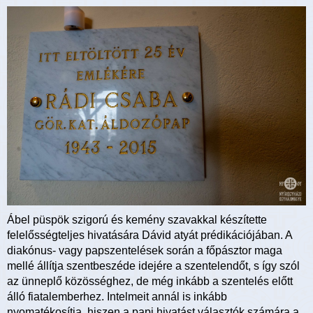
Ábel püspök szigorú és kemény szavakkal készítette
felelősségteljes hivatására Dávid atyát prédikációjában. A
diakónus- vagy papszentelések során a főpásztor maga
mellé állítja szentbeszéde idejére a szentelendőt, s így szól
az ünneplő közösséghez, de még inkább a szentelés előtt
álló fiatalemberhez. Intelmeit annál is inkább
nyomatékosítja, hiszen a papi hivatást választók számára a