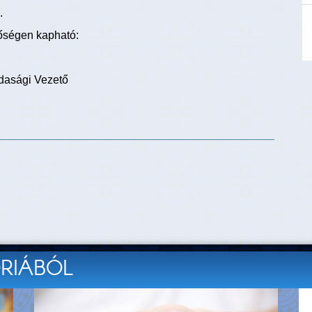
.
tőségen kapható:
dasági Vezető
ÓRIÁBÓL