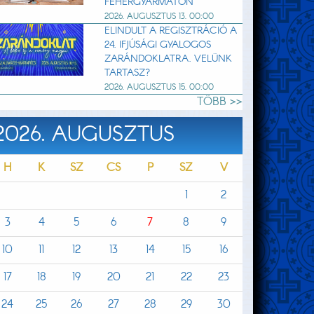
FEHÉRGYARMATON
2026. AUGUSZTUS 13. 00:00
ELINDULT A REGISZTRÁCIÓ A
24. IFJÚSÁGI GYALOGOS
ZARÁNDOKLATRA. VELÜNK
TARTASZ?
2026. AUGUSZTUS 15. 00:00
TÖBB >>
2026. AUGUSZTUS
H
K
SZ
CS
P
SZ
V
1
2
3
4
5
6
7
8
9
10
11
12
13
14
15
16
17
18
19
20
21
22
23
24
25
26
27
28
29
30