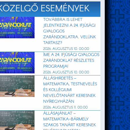
KÖZELGŐ ESEMÉNYEK
TOVÁBBRA IS LEHET
JELENTKEZNI A 24. IFJÚSÁGI
GYALOGOS
ZARÁNDOKLATRA. VELÜNK
TARTASZ?
2026. AUGUSZTUS 10. 00:00
ÍME A 24. IFJÚSÁGI GYALOGOS
ZARÁNDOKLAT RÉSZLETES
PROGRAMJA!
2026. AUGUSZTUS 10. 00:00
ÁLLÁSHIRDETÉS –
MATEMATIKA, TESTNEVELÉS
ÉS KOLLÉGIUMI
NEVELŐTANÁRT KERESNEK
NYÍREGYHÁZÁN
2026. AUGUSZTUS 11. 00:00
ÁLLÁSAJÁNLAT –
MATEMATIKA-BÁRMELY
SZAKOS TANÁRT KERESNEK