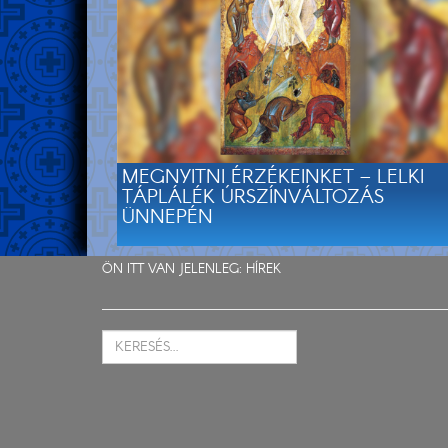
MEGNYITNI ÉRZÉKEINKET – LELKI
TÁPLÁLÉK ÚRSZÍNVÁLTOZÁS
ÜNNEPÉN
ÖN ITT VAN JELENLEG:
HÍREK