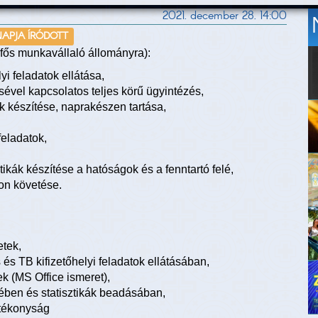
2021. december 28. 14:00
NAPJA ÍRÓDOTT
s munkavállaló állományra):
yi feladatok ellátása,
ével kapcsolatos teljes körű ügyintézés,
 készítése, naprakészen tartása,
feladatok,
tikák készítése a hatóságok és a fenntartó felé,
on követése.
tek,
és TB kifizetőhelyi feladatok ellátásában,
k (MS Office ismeret),
sében és statisztikák beadásában,
atékonyság