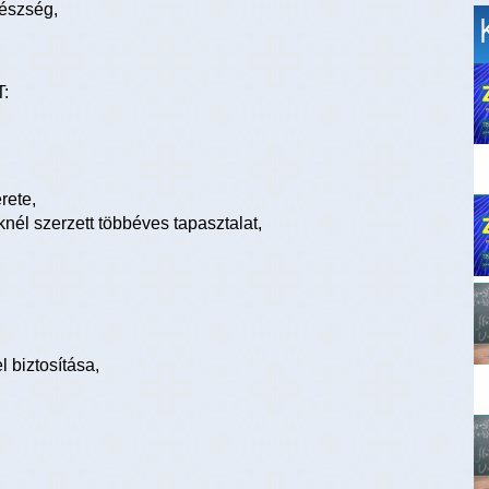
észség,
:
rete,
él szerzett többéves tapasztalat,
 biztosítása,