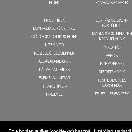
HÍREK
EGYHÁZMEGYÉNK
FRISS HÍREK
EGYHÁZMEGYÉNK
TÖRTÉNETE
EGYHÁZMEGYÉNK HÍREI
MÁRIAPÓCS, NEMZETI
GÖRÖGKATOLIKUS HÍREK
KEGYHELYÜNK
KITEKINTŐ
PARÓKIÁK
KÖZELGŐ ESEMÉNYEK
PAPOK
ÁLLÁSAJÁNLATOK
INTÉZMÉNYEK
PÁLYÁZATI HÍREK
BIZOTTSÁGOK
ESEMÉNYNAPTÁR
TEMPLOMOK ÉS
KÁPOLNÁK
HÍRARCHÍVUM
TELEPÜLÉSJEGYZÉK
HÍRLEVÉL
Ez a honlap sütiket (cookie-kat) használ, kizárólag statiszt