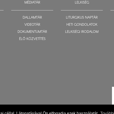
MÉDIATÁR
LELKISÉG
DALLAMTÁR
LITURGIKUS NAPTÁR
VIDEOTÁR
HETI GONDOLATOK
DOKUMENTUMTÁR
LELKISÉGI IRODALOM
ÉLŐ KÖZVETÍTÉS
ikai céllal. Látogatásával Ön elfogadja ezek használatát.
További