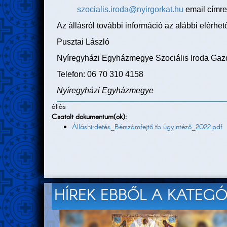
szocialis.iroda@nyirgorkat.hu
email címre
Az állásról további információ az alábbi elérhe
Pusztai László
Nyíregyházi Egyházmegye Szociális Iroda Gaz
Telefon: 06 70 310 4158
Nyíregyházi Egyházmegye
állás
Csatolt dokumentum(ok):
Álláshirdetés_Bérszámfejtő tb ügyintéző_2022.pdf
HÍREK EBBŐL A KATEG