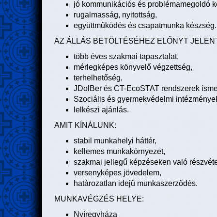
jó kommunikációs és problémamegoldó k
rugalmasság, nyitottság,
együttműködés és csapatmunka készség.
AZ ÁLLÁS BETÖLTÉSÉHEZ ELŐNYT JELENT
több éves szakmai tapasztalat,
mérlegképes könyvelő végzettség,
terhelhetőség,
JDolBer és CT-EcoSTAT rendszerek isme
Szociális és gyermekvédelmi intézményekn
lelkészi ajánlás.
AMIT KÍNÁLUNK:
stabil munkahelyi háttér,
kellemes munkakörnyezet,
szakmai jellegű képzéseken való részvétel
versenyképes jövedelem,
határozatlan idejű munkaszerződés.
MUNKAVÉGZÉS HELYE:
Nyíregyháza