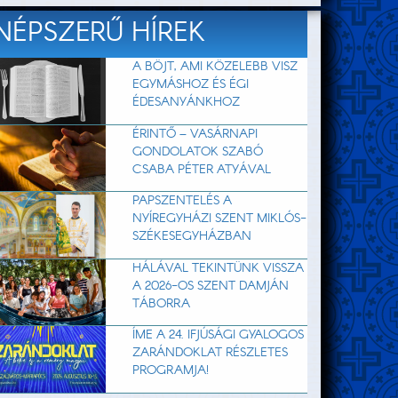
NÉPSZERŰ HÍREK
A BÖJT, AMI KÖZELEBB VISZ
EGYMÁSHOZ ÉS ÉGI
ÉDESANYÁNKHOZ
ÉRINTŐ – VASÁRNAPI
GONDOLATOK SZABÓ
CSABA PÉTER ATYÁVAL
PAPSZENTELÉS A
NYÍREGYHÁZI SZENT MIKLÓS-
SZÉKESEGYHÁZBAN
HÁLÁVAL TEKINTÜNK VISSZA
A 2026-OS SZENT DAMJÁN
TÁBORRA
ÍME A 24. IFJÚSÁGI GYALOGOS
ZARÁNDOKLAT RÉSZLETES
PROGRAMJA!