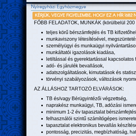
Nyíregyházi Egyházmegye
KÉRJÜK, VEGYE FIGYELEMBE, HOGY EZ A HÍR 1682 
FŐBB FELADATOK, MUNKÁK (körülbelül 200 fő
teljes körű bérszámfejtés és TB kifizetőhel
munkaviszony létesítésével, megszüntetés
személyügyi és munkaügyi nyilvántartások
munkáltatói igazolások kiadása,
letiltással és gyerektartással kapcsolatos 
adó- és járulék bevallások,
adatszolgáltatások, kimutatások és statisz
törvényi szabályozások, változások nyom
AZ ÁLLÁSHOZ TARTOZÓ ELVÁRÁSOK:
TB és/vagy Bérügyintézői végzettség,
naprakész munkaügyi, TB, adózási ismere
minimum 1-2 év tapasztalat bérszámfejtés 
felhasználói szintű számítógépes ismerete
tapasztalat elektronikus bevallás készíté
pontosság, precizitás, megbízhatóság, h