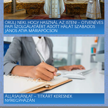
ÖRÜLJ NEKI, HOGY HASZNÁL AZ ISTEN! – ÖTVENÉVES
PAPI SZOLGÁLATÁÉRT ADOTT HÁLÁT SZABADOS
JÁNOS ATYA MÁRIAPÓCSON
ÁLLÁSAJÁNLAT – TITKÁRT KERESNEK
NYÍREGYHÁZÁN