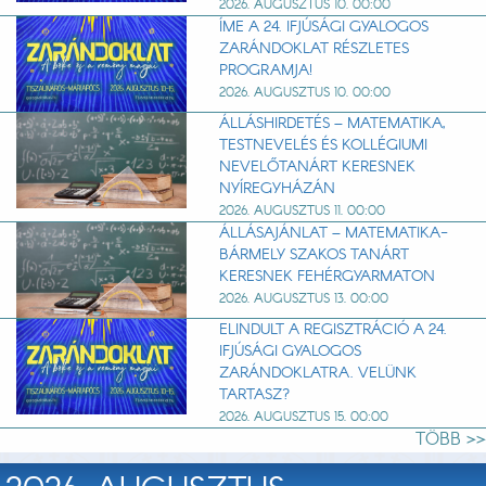
2026. AUGUSZTUS 10. 00:00
ÍME A 24. IFJÚSÁGI GYALOGOS
ZARÁNDOKLAT RÉSZLETES
PROGRAMJA!
2026. AUGUSZTUS 10. 00:00
ÁLLÁSHIRDETÉS – MATEMATIKA,
TESTNEVELÉS ÉS KOLLÉGIUMI
NEVELŐTANÁRT KERESNEK
NYÍREGYHÁZÁN
2026. AUGUSZTUS 11. 00:00
ÁLLÁSAJÁNLAT – MATEMATIKA-
BÁRMELY SZAKOS TANÁRT
KERESNEK FEHÉRGYARMATON
2026. AUGUSZTUS 13. 00:00
ELINDULT A REGISZTRÁCIÓ A 24.
IFJÚSÁGI GYALOGOS
ZARÁNDOKLATRA. VELÜNK
TARTASZ?
2026. AUGUSZTUS 15. 00:00
TÖBB >>