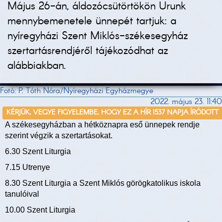
Május 26-án, áldozócsütörtökön Urunk
mennybemenetele ünnepét tartjuk: a
nyíregyházi Szent Miklós-székesegyház
szertartásrendjéről tájékozódhat az
alábbiakban.
Fotó: P. Tóth Nóra/Nyíregyházi Egyházmegye
2022. május 23. 11:40
KÉRJÜK, VEGYE FIGYELEMBE, HOGY EZ A HÍR 1537 NAPJA ÍRÓDOTT
A székesegyházban a hétköznapra eső ünnepek rendje
szerint végzik a szertartásokat.
6.30 Szent Liturgia
7.15 Utrenye
8.30 Szent Liturgia a Szent Miklós görögkatolikus iskola
tanulóival
10.00 Szent Liturgia