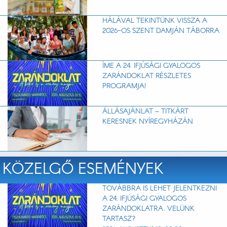
HÁLÁVAL TEKINTÜNK VISSZA A
2026-OS SZENT DAMJÁN TÁBORRA
ÍME A 24. IFJÚSÁGI GYALOGOS
ZARÁNDOKLAT RÉSZLETES
PROGRAMJA!
ÁLLÁSAJÁNLAT – TITKÁRT
KERESNEK NYÍREGYHÁZÁN
KÖZELGŐ ESEMÉNYEK
TOVÁBBRA IS LEHET JELENTKEZNI
A 24. IFJÚSÁGI GYALOGOS
ZARÁNDOKLATRA. VELÜNK
TARTASZ?