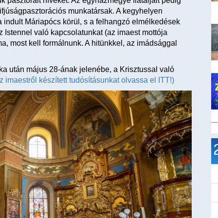
uk pasztorált híveket. Az egyházmegye fiataljait pedig
ifjúságpasztorációs munkatársak. A kegyhelyen
a indult Máriapócs körül, s a felhangzó elmélkedések
z Istennel való kapcsolatunkat (az imaest mottója
a, most kell formálnunk. A hitünkkel, az imádsággal
aka után május 28-ának jelenébe, a Krisztussal való
z imaestről készített tudósításunkat olvassa el ITT!)