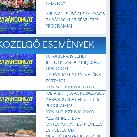
TÁBORRA
ÍME A 24. IFJÚSÁGI GYALOGOS
ZARÁNDOKLAT RÉSZLETES
PROGRAMJA!
KÖZELGŐ ESEMÉNYEK
TOVÁBBRA IS LEHET
JELENTKEZNI A 24. IFJÚSÁGI
GYALOGOS
ZARÁNDOKLATRA. VELÜNK
TARTASZ?
2026. AUGUSZTUS 10. 00:00
ÍME A 24. IFJÚSÁGI GYALOGOS
ZARÁNDOKLAT RÉSZLETES
PROGRAMJA!
2026. AUGUSZTUS 10. 00:00
ÁLLÁSHIRDETÉS –
MATEMATIKA, TESTNEVELÉS
ÉS KOLLÉGIUMI
NEVELŐTANÁRT KERESNEK