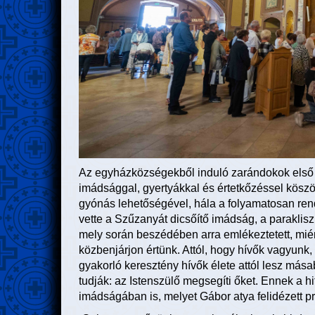
Az egyházközségekből induló zarándokok első ú
imádsággal, gyertyákkal és értetkőzéssel köszö
gyónás lehetőségével, hála a folyamatosan ren
vette a Szűzanyát dicsőítő imádság, a paraklisz
mely során beszédében arra emlékeztetett, miér
közbenjárjon értünk. Attól, hogy hívők vagyunk,
gyakorló keresztény hívők élete attól lesz másab
tudják: az Istenszülő megsegíti őket. Ennek a 
imádságában is, melyet Gábor atya felidézett p