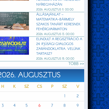
NYÍREGYHÁZÁN
2026. AUGUSZTUS 11. 00:00
ÁLLÁSAJÁNLAT –
MATEMATIKA-BÁRMELY
SZAKOS TANÁRT KERESNEK
FEHÉRGYARMATON
2026. AUGUSZTUS 13. 00:00
ELINDULT A REGISZTRÁCIÓ A
24. IFJÚSÁGI GYALOGOS
ZARÁNDOKLATRA. VELÜNK
TARTASZ?
2026. AUGUSZTUS 15. 00:00
TÖBB >>
2026. AUGUSZTUS
H
K
SZ
CS
P
SZ
V
1
2
3
4
5
6
7
8
9