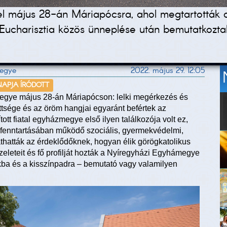
el május 28-án Máriapócsra, ahol megtartották
ucharisztia közös ünneplése után bemutatkozt
megye
2022. május 29. 12:05
 NAPJA ÍRÓDOTT
egye május 28-án Máriapócson: lelki megérkezés és
tsége és az öröm hangjai egyaránt befértek az
t fiatal egyházmegye első ilyen találkozója volt ez,
fenntartásában működő szociális, gyermekvédelmi,
thatták az érdeklődőknek, hogyan élik görögkatolikus
zeleteit és fő profilját hozták a Nyíregyházi Egyhámegye
rakba és a kisszínpadra – bemutató vagy valamilyen