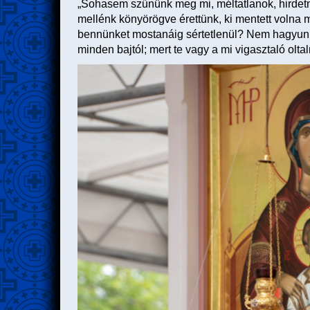
„Sohasem szűnünk meg mi, méltatlanok, hirdetni
mellénk könyörögve érettünk, ki mentett volna 
bennünket mostanáig sértetlenül? Nem hagyunk 
minden bajtól; mert te vagy a mi vigasztaló olt