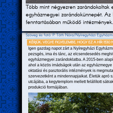
Több mint négyezren zarándokoltak 
egyházmegyei zarándokünnepét. Az E
fenntartásában működő intézmények.
Szöveg és fotó: P. Tóth Nóra/Nyíregyházi Egyház
KÉRJÜK, VEGYE FIGYELEMBE, HOGY EZ A HÍR 1530
Igen gazdag napot zárt a Nyíregyházi Egyházm
pezsgés, ima és tánc, az elcsendesedés meghit
egyházmegyei zarándoklatba. A 2015-ben alapítot
ahol a közös imádságok után az egyházmegye 
oktatási és pasztorális intézmények is megmuta
szervezetként a mindennapjaikat. Életük apró s
utcájába, a kegytemplom mellett felállított sát
produkció formájában.