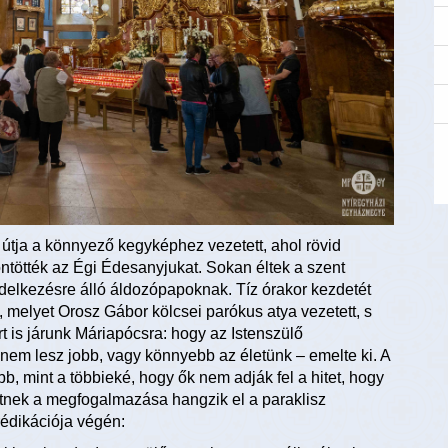
tja a könnyező kegyképhez vezetett, ahol rövid
ntötték az Égi Édesanyjukat. Sokan éltek a szent
delkezésre álló áldozópapoknak. Tíz órakor kezdetét
, melyet Orosz Gábor kölcsei parókus atya vezetett, s
t is járunk Máriapócsra: hogy az Istenszülő
 nem lesz jobb, vagy könnyebb az életünk – emelte ki. A
b, mint a többieké, hogy ők nem adják fel a hitet, hogy
hitnek a megfogalmazása hangzik el a paraklisz
rédikációja végén: