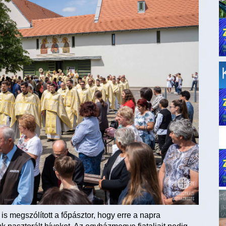
is megszólított a főpásztor, hogy erre a napra