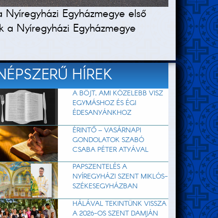
 a Nyíregyházi Egyházmegye első
ak a Nyíregyházi Egyházmegye
NÉPSZERŰ HÍREK
A BÖJT, AMI KÖZELEBB VISZ
EGYMÁSHOZ ÉS ÉGI
ÉDESANYÁNKHOZ
ÉRINTŐ – VASÁRNAPI
GONDOLATOK SZABÓ
CSABA PÉTER ATYÁVAL
PAPSZENTELÉS A
NYÍREGYHÁZI SZENT MIKLÓS-
SZÉKESEGYHÁZBAN
HÁLÁVAL TEKINTÜNK VISSZA
A 2026-OS SZENT DAMJÁN