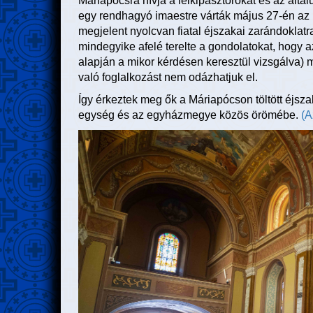
Máriapócsra hívja a lelkipásztorokat és az által
egy rendhagyó imaestre várták május 27-én az 
megjelent nyolcvan fiatal éjszakai zarándoklatr
mindegyike afelé terelte a gondolatokat, hogy a
alapján a mikor kérdésen keresztül vizsgálva) m
való foglalkozást nem odázhatjuk el.
Így érkeztek meg ők a Máriapócson töltött éjsz
egység és az egyházmegye közös örömébe.
(A