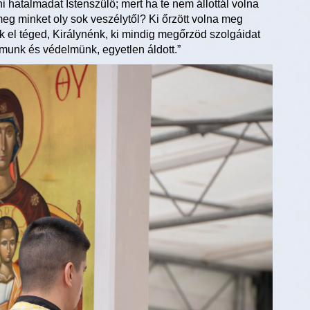
 hatalmadat Istenszülő; mert ha te nem állottál volna
meg minket oly sok veszélytől? Ki őrzött volna meg
el téged, Királynénk, ki mindig megőrzöd szolgáidat
almunk és védelmünk, egyetlen áldott.”