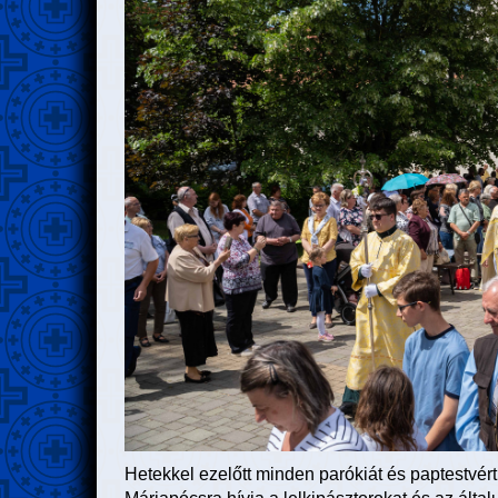
Hetekkel ezelőtt minden parókiát és paptestvért 