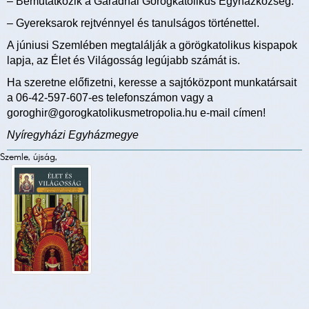
– Bemutatkozik a Garadnai Görögkatolikus Egyházközség.
– Gyereksarok rejtvénnyel és tanulságos történettel.
A júniusi Szemlében megtalálják a görögkatolikus kispapok
lapja, az Élet és Világosság legújabb számát is.
Ha szeretne előfizetni, keresse a sajtóközpont munkatársait
a 06-42-597-607-es telefonszámon vagy a
goroghir@gorogkatolikusmetropolia.hu e-mail címen!
Nyíregyházi Egyházmegye
Szemle, újság,