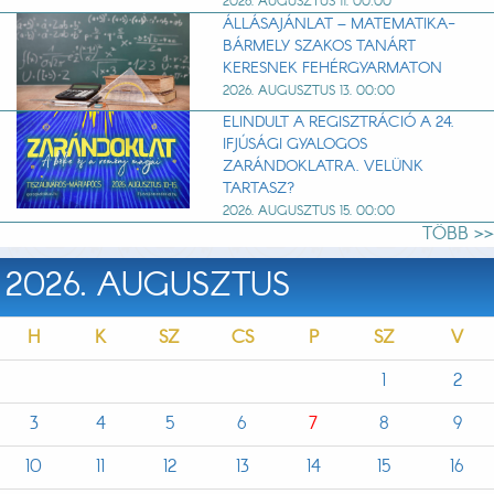
2026. AUGUSZTUS 11. 00:00
ÁLLÁSAJÁNLAT – MATEMATIKA-
BÁRMELY SZAKOS TANÁRT
KERESNEK FEHÉRGYARMATON
2026. AUGUSZTUS 13. 00:00
ELINDULT A REGISZTRÁCIÓ A 24.
IFJÚSÁGI GYALOGOS
ZARÁNDOKLATRA. VELÜNK
TARTASZ?
2026. AUGUSZTUS 15. 00:00
TÖBB >>
2026. AUGUSZTUS
H
K
SZ
CS
P
SZ
V
1
2
3
4
5
6
7
8
9
10
11
12
13
14
15
16