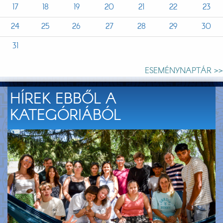
17
18
19
20
21
22
23
24
25
26
27
28
29
30
31
ESEMÉNYNAPTÁR >>
HÍREK EBBŐL A
KATEGÓRIÁBÓL