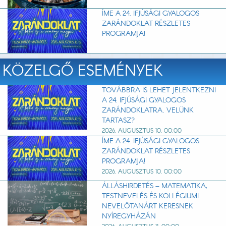
ÍME A 24. IFJÚSÁGI GYALOGOS
ZARÁNDOKLAT RÉSZLETES
PROGRAMJA!
KÖZELGŐ ESEMÉNYEK
TOVÁBBRA IS LEHET JELENTKEZNI
A 24. IFJÚSÁGI GYALOGOS
ZARÁNDOKLATRA. VELÜNK
TARTASZ?
2026. AUGUSZTUS 10. 00:00
ÍME A 24. IFJÚSÁGI GYALOGOS
ZARÁNDOKLAT RÉSZLETES
PROGRAMJA!
2026. AUGUSZTUS 10. 00:00
ÁLLÁSHIRDETÉS – MATEMATIKA,
TESTNEVELÉS ÉS KOLLÉGIUMI
NEVELŐTANÁRT KERESNEK
NYÍREGYHÁZÁN