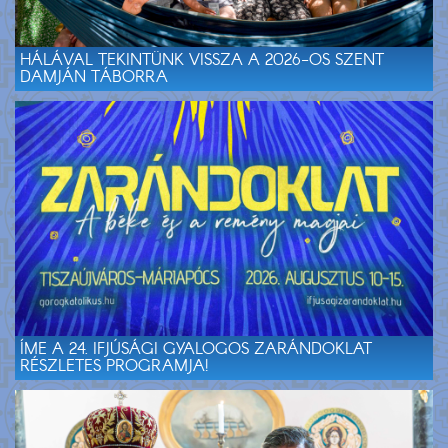
HÁLÁVAL TEKINTÜNK VISSZA A 2026-OS SZENT
DAMJÁN TÁBORRA
ÍME A 24. IFJÚSÁGI GYALOGOS ZARÁNDOKLAT
RÉSZLETES PROGRAMJA!