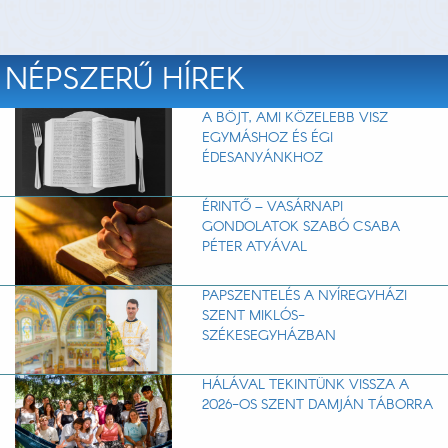
NÉPSZERŰ HÍREK
A BÖJT, AMI KÖZELEBB VISZ
EGYMÁSHOZ ÉS ÉGI
ÉDESANYÁNKHOZ
ÉRINTŐ – VASÁRNAPI
GONDOLATOK SZABÓ CSABA
PÉTER ATYÁVAL
PAPSZENTELÉS A NYÍREGYHÁZI
SZENT MIKLÓS-
SZÉKESEGYHÁZBAN
HÁLÁVAL TEKINTÜNK VISSZA A
2026-OS SZENT DAMJÁN TÁBORRA