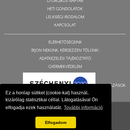
LITURGIKUS NAPTÁR
HETI GONDOLATOK
LELKISÉGI IRODALOM
KAPCSOLAT
ELÉRHETŐSÉGEINK
ÍRJON NEKÜNK, KÉRDEZZEN TŐLÜNK!
ADATKEZELÉSI TÁJÉKOZTATÓ
GYERMEKVÉDELEM
BERUHÁZÁSOK
Ez a honlap sütiket (cookie-kat) használ,
kizárólag statisztikai céllal. Látogatásával Ön
© 2015-2026 Nyíregyházi Egyházmegye
elfogadja ezek használatát.
További információ
Impresszum
Elfogadom
Fejlesztés: Gerner Attila, Zadubenszki Norbert