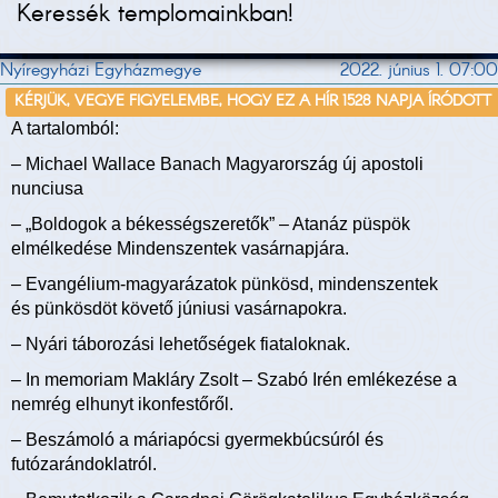
Keressék templomainkban!
Nyíregyházi Egyházmegye
2022. június 1. 07:00
KÉRJÜK, VEGYE FIGYELEMBE, HOGY EZ A HÍR 1528 NAPJA ÍRÓDOTT
A tartalomból:
– Michael Wallace Banach Magyarország új apostoli
nunciusa
– „Boldogok a békességszeretők” – Atanáz püspök
elmélkedése Mindenszentek vasárnapjára.
– Evangélium-magyarázatok pünkösd, mindenszentek
és pünkösdöt követő júniusi vasárnapokra.
– Nyári táborozási lehetőségek fiataloknak.
– In memoriam Makláry Zsolt – Szabó Irén emlékezése a
nemrég elhunyt ikonfestőről.
– Beszámoló a máriapócsi gyermekbúcsúról és
futózarándoklatról.